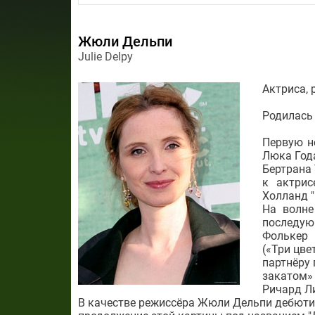
Жюли Дельпи
Julie Delpy
Актриса, 
Родилась 
Первую н
Люка Года
Бертрана
к актри
Холланд "
На волне
последую
Фолькер 
(«Три цве
партнёру 
закатом»
Ричард Л
В качестве режиссёра Жюли Дельпи дебютир