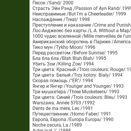
Песок /Sand/ 2000
Страсть Эйн Рэнд /Passion of Ayn Rand/ 199
Неисправимые /But I'm a Cheerleader/ 1999
Наслаждение /Treat/ 1998
Преступление и наказание /Crime and Punis
Лос-Анджелес без карты /L.A. Without a Map
1000 чудес вселенной /Mille merveilles de l'un
Американский оборотень в Париже /American 
Тико мун /Tykho Moon/ 1996
Перед рассветом /Before Sunrise/ 1995
Бла бла бла /Blah Blah Blah/ 1995
Убить Зои /Killing Zoe/ 1994
Три цвета: Красный /Trois couleurs: Rouge/ 1
Три цвета: Белый /Trzy kolory: Bialy/ 1994
Скорая помощь /"ER"/ 1994
Янгер и Янгер /Younger and Younger/ 1993
Три мушкетера /Three Musketeers/ 1993
Три цвета: Синий /Trois couleurs: Bleu/ 1993
Warszawa. Année 5703 /1992
Dents de ma mère, Les /1991
Путешественник /Homo Faber/ 1991
Европа, Европа /Europa Europa/ 1990
Noche oscura, La /1989
Autre nuit, L' /1988