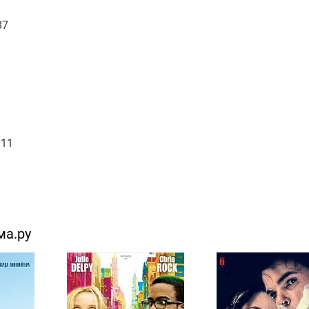
87
011
ма.ру