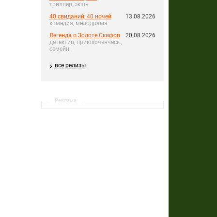
триллер, экшн
40 свиданий, 40 ночей
13.08.2026
комедия, мелодрама
Легенда о Золоте Скифов
20.08.2026
детектив, приключенческ.,
семейн.
все релизы
Реклама