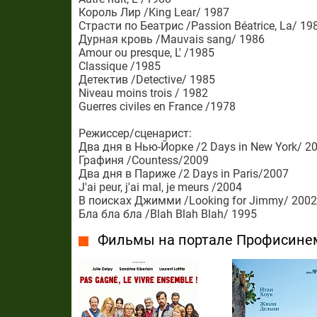
Король Лир /King Lear/ 1987
Страсти по Беатрис /Passion Béatrice, La/ 19
Дурная кровь /Mauvais sang/ 1986
Amour ou presque, L' /1985
Classique /1985
Детектив /Detective/ 1985
Niveau moins trois / 1982
Guerres civiles en France /1978
Режиссер/сценарист:
Два дня в Нью-Йорке /2 Days in New York/ 2
Графиня /Countess/2009
Два дня в Париже /2 Days in Paris/2007
J'ai peur, j'ai mal, je meurs /2004
В поисках Джимми /Looking for Jimmy/ 2002
Бла бла бла /Blah Blah Blah/ 1995
Фильмы на портале Профисине