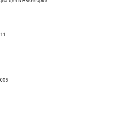
Два дня в Нью-Йорке".
011
2005