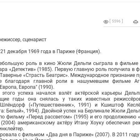
5596
режиссер, сценарист
21 декабря 1969 года в Париже (Франция).
ебольшую роль в кино Жюли Дельпи сыграла в фильме
ра «Детектив» (1985). Первую главную роль получила в 
 Тавернье «Страсть Беатрис». Международное признание 
се благодаря главной роли в нашумевшем фильме Аг
Европа, Европа" (1990).
 этого успеха начался взлёт актёрской карьеры Дельп
щие годы она снялась у таких известных режиссёро
Шлёндорф («Путешественник», 1991) и Кшиштоф Кесл
та: Белый», 1994). Двойной успех на Берлинале Жюли Дельп
по фильму «Перед рассветом» (1995) и его продолжению 
 (2004) американскому актёру Итану Хоуку обеспечил ре
инклейтер.
овала с фильмом «Два дня в Париже» (2007). В 2011 году