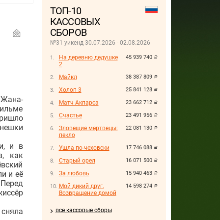
ТОП-10
КАССОВЫХ
СБОРОВ
№31 уикенд 30.07.2026 - 02.08.2026
На деревню дедушке
45 939 740
руб.
2
Майкл
38 387 809
руб.
Холоп 3
25 841 128
руб.
 Жана-
Матч Акпарса
23 662 712
руб.
фильме
Счастье
23 491 956
руб.
пришло
нешки
Зловещие мертвецы:
22 081 130
руб.
пекло
и, и в
Ушла по-чеховски
17 746 088
руб.
в, как
Старый орел
16 071 500
руб.
ёвский
и и её
За любовь
15 940 463
руб.
«Перед
Мой дикий друг.
14 598 274
руб.
жиссёр
Возвращение домой
 сняла
все кассовые сборы