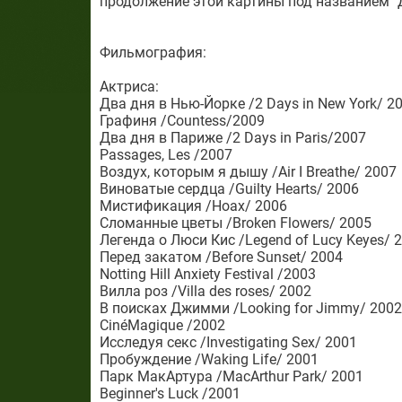
продолжение этой картины под названием "
Фильмография:
Актриса:
Два дня в Нью-Йорке /2 Days in New York/ 2
Графиня /Countess/2009
Два дня в Париже /2 Days in Paris/2007
Passages, Les /2007
Воздух, которым я дышу /Air I Breathe/ 2007
Виноватые сердца /Guilty Hearts/ 2006
Мистификация /Hoax/ 2006
Сломанные цветы /Broken Flowers/ 2005
Легенда о Люси Кис /Legend of Lucy Keyes/ 
Перед закатом /Before Sunset/ 2004
Notting Hill Anxiety Festival /2003
Вилла роз /Villa des roses/ 2002
В поисках Джимми /Looking for Jimmy/ 2002
CinéMagique /2002
Исследуя секс /Investigating Sex/ 2001
Пробуждение /Waking Life/ 2001
Парк МакАртура /MacArthur Park/ 2001
Beginner's Luck /2001