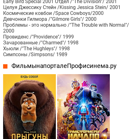
Early Bird Special 2001 Отдел /"The Division"/ 2001
Целуя Джессику Стейн /Kissing Jessica Stein/ 2001
Космические ковбои /Space Cowboys/2000
Девчонки Гилмора /"Gilmore Girls"/ 2000
Проблемы - это нормально /"The Trouble with Normal"/
2000
Провиденс /"Providence"/ 1999
Зачарованные /"Charmed"/ 1998
Хьюли /"The Hughleys"/ 1998
Симпсоны /Simpsons/ 1989
Фильмы на портале Профисинема.ру