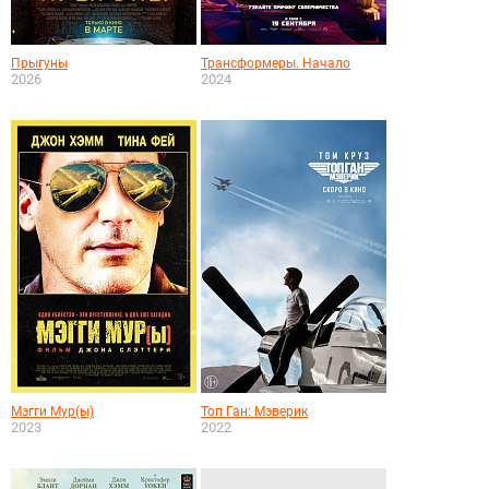
Прыгуны
Трансформеры. Начало
2026
2024
Мэгги Мур(ы)
Топ Ган: Мэверик
2023
2022