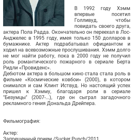
В 1992 году Хэмм
впервые посетил
Голливуд, чтобы
повидать своего друга,
актера Пола Радда. Окончательно он переехал в Лос-
Анджелес в 1995 году, имея только 150 долларов в
бумажнике. Актер подрабатывал официантом и
ходил на всевозможные прослушивания. Хэмм долго
не мог найти работу, пока в 2000 году не получил
роль романтического пожарного в сериале Берта
Ридли «Провиденс».
Дебютом актера в большом кино стала стала роль в
фильме «Космические ковбои» (2000), в котором
снимался и сам Клинт Иствуд. Но настоящий успех
пришел к Хэмму, благодаря роли в сериале
"Безумцы" (2007-...), где он сыграл загадочного
рекламного гения Дональда Дрейпера.
Фильмография:
Актер:
Запрещенный прием /Sucker Punch/2011