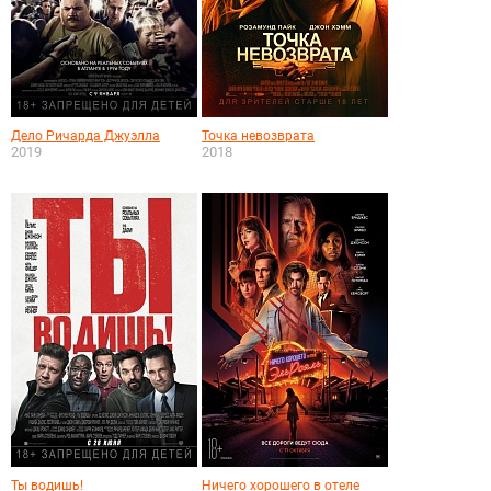
Дело Ричарда Джуэлла
Точка невозврата
2019
2018
Ты водишь!
Ничего хорошего в отеле