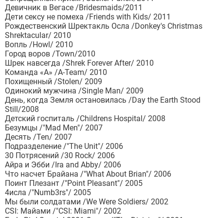
Девичник в Вегасе /Bridesmaids/2011
Дети сексу не помеха /Friends with Kids/ 2011
Рождественский Шректакль Осла /Donkey's Christmas
Shrektacular/ 2010
Вопль /Howl/ 2010
Город воров /Town/2010
Шрек навсегда /Shrek Forever After/ 2010
Команда «А» /A-Team/ 2010
Похищенный /Stolen/ 2009
Одинокий мужчина /Single Man/ 2009
День, когда Земля остановилась /Day the Earth Stood
Still/2008
Детский госпиталь /Childrens Hospital/ 2008
Безумцы /"Mad Men"/ 2007
Десять /Ten/ 2007
Подразделение /"The Unit"/ 2006
30 Потрясений /30 Rock/ 2006
Айра и Эбби /Ira and Abby/ 2006
Что насчет Брайана /"What About Brian"/ 2006
Поинт Плезант /"Point Pleasant"/ 2005
4исла /"Numb3rs"/ 2005
Мы были солдатами /We Were Soldiers/ 2002
CSI: Майами /"CSI: Miami"/ 2002