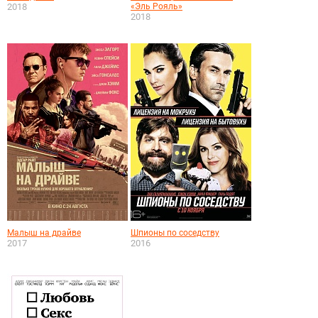
2018
«Эль Рояль»
2018
Малыш на драйве
Шпионы по соседству
2017
2016