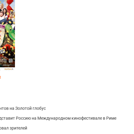
я
тов на Золотой глобус
дставит Россию на Международном кинофестивале в Риме
овал зрителей