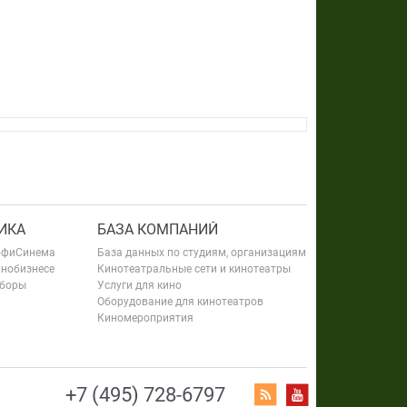
ИКА
БАЗА КОМПАНИЙ
офиСинема
База данных по студиям, организациям
инобизнесе
Кинотеатральные сети и кинотеатры
сборы
Услуги для кино
Оборудование для кинотеатров
Киномероприятия
+7 (495) 728-6797