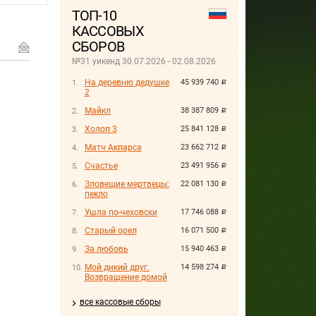
ТОП-10
КАССОВЫХ
СБОРОВ
№31 уикенд 30.07.2026 - 02.08.2026
На деревню дедушке
45 939 740
руб.
2
Майкл
38 387 809
руб.
Холоп 3
25 841 128
руб.
Матч Акпарса
23 662 712
руб.
Счастье
23 491 956
руб.
Зловещие мертвецы:
22 081 130
руб.
пекло
Ушла по-чеховски
17 746 088
руб.
Старый орел
16 071 500
руб.
За любовь
15 940 463
руб.
Мой дикий друг.
14 598 274
руб.
Возвращение домой
все кассовые сборы