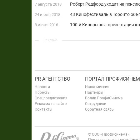
Роберт Редфорд уходит на пенси
7 августа 2018
43 Кинофестиваль в Торонто объ
24 июля 2018
100-й Кинорынок: презентация ком
8 июня 2016
Реклама
PR АГЕНТСТВО
ПОРТАЛ ПРОФИСИНЕМ
Новости
Наша миссия
Проекты
Партнеры
Спецпредложения
Ролик ПрофиСинема
Реклама на сайте
Сотрудники
Контакты
Обратная связь
© ООО «Профисинема»
При перепечатке, цитирова