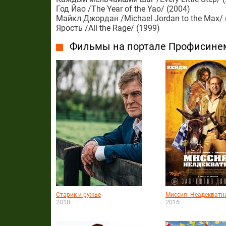
Год Йао /The Year of the Yao/ (2004)
Майкл Джордан /Michael Jordan to the Max/ 
Ярость /All the Rage/ (1999)
Фильмы на портале Профисине
Старик и ружье
Миссия: Неадекватн
2018
2016