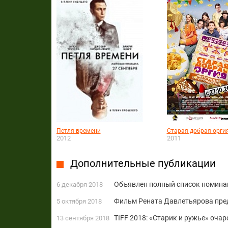
Петля времени
Старая добрая орги
2012
2011
Дополнительные публикации
Объявлен полный список номинан
6 декабря 2018
Фильм Рената Давлетьярова пре
5 октября 2018
TIFF 2018: «Старик и ружье» очар
13 сентября 2018