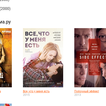
(2000)
ма.ру
а
Все, что у меня есть
Побочный эффект
2015
2013