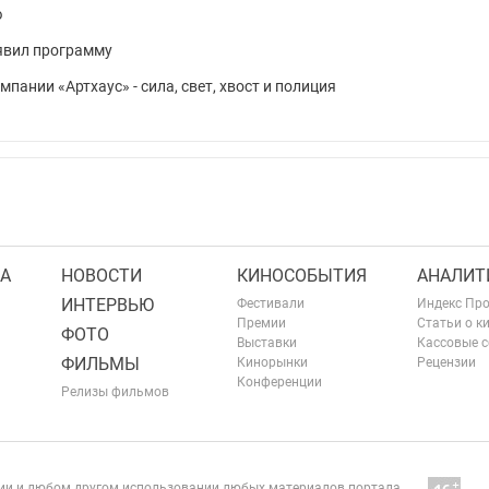
ю
явил программу
пании «Артхаус» - сила, свет, хвост и полиция
А
НОВОСТИ
КИНОСОБЫТИЯ
АНАЛИТ
ИНТЕРВЬЮ
Фестивали
Индекс Пр
Премии
Статьи о к
ФОТО
Выставки
Кассовые 
ФИЛЬМЫ
Кинорынки
Рецензии
Конференции
Релизы фильмов
нии и любом другом использовании любых материалов портала