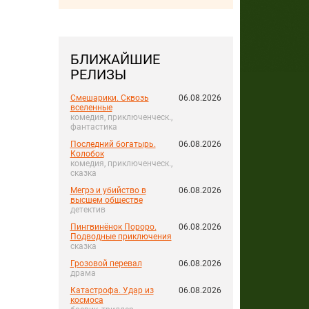
БЛИЖАЙШИЕ
РЕЛИЗЫ
Смешарики. Сквозь
06.08.2026
вселенные
комедия, приключенческ.,
фантастика
Последний богатырь.
06.08.2026
Колобок
комедия, приключенческ.,
сказка
Мегрэ и убийство в
06.08.2026
высшем обществе
детектив
Пингвинёнок Пороро.
06.08.2026
Подводные приключения
сказка
Грозовой перевал
06.08.2026
драма
Катастрофа. Удар из
06.08.2026
космоса