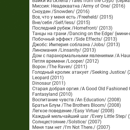
Байки из склепа /Tales from the Crypt/ (сериал
Миссия: Неадекватна /Army of One/ (2016)
Сноуден /Snowden/ (2016)
Все, что у меня есть /Freeheld/ (2015)
Вне/себя /Self/less/ (2015)
Последний рубеж /Homefront/ (2013)
Танцы на грани /Dancing on the Edge/ (мини-
Побочный эффект /Side Effects/ (2013)
Джобс: Империя соблазна /Jobs/ (2013)
Линомания /Linsanity/ (2013)
Дом с паранормальными явлениями /A Haunt
Петля времени /Looper/ (2012)
Ворон /The Raven/ (2011)
Голодный кролик атакует /Seeking Justice/ (
Leopard (2011)
Dinosaur (2011)
Старая добрая оргия /A Good Old Fashioned 
Fantasyland (2010)
Воспитание чувств /An Education/ (2008)
Братья Блум /The Brothers Bloom/ (2008)
Легкое поведение /Easy Virtue/ (2008)
Каждый мельчайший шаг /Every Little Step/ 
Солнцестояние /Solstice/ (2007)
Меня там нет /I'm Not There./ (2007)