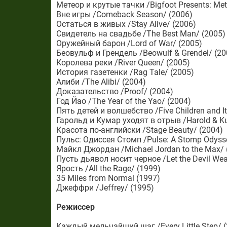
Метеор и крутые тачки /Bigfoot Presents: Met
Вне игры /Comeback Season/ (2006)
Остаться в живых /Stay Alive/ (2006)
Свидетель на свадьбе /The Best Man/ (2005)
Оружейный барон /Lord of War/ (2005)
Беовульф и Грендель /Beowulf & Grendel/ (20
Королева реки /River Queen/ (2005)
История газетенки /Rag Tale/ (2005)
Алиби /The Alibi/ (2004)
Доказательство /Proof/ (2004)
Год Йао /The Year of the Yao/ (2004)
Пять детей и волшебство /Five Children and It
Гарольд и Кумар уходят в отрыв /Harold & Ku
Красота по-английски /Stage Beauty/ (2004)
Пульс: Одиссея Стомп /Pulse: A Stomp Odyss
Майкл Джордан /Michael Jordan to the Max/ 
Пусть дьявол носит черное /Let the Devil Wea
Ярость /All the Rage/ (1999)
35 Miles from Normal (1997)
Джеффри /Jeffrey/ (1995)
Режиссер
Каждый мельчайший шаг /Every Little Step/ 