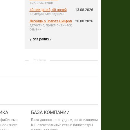
триллер, экшн
40 свиданий, 40 ночей
13.08.2026
комедия, мелодрама
Легенда о Золоте Скифов
20.08.2026
детектив, приключенческ.,
семейн.
все релизы
Реклама
ИКА
БАЗА КОМПАНИЙ
офиСинема
База данных по студиям, организациям
инобизнесе
Кинотеатральные сети и кинотеатры