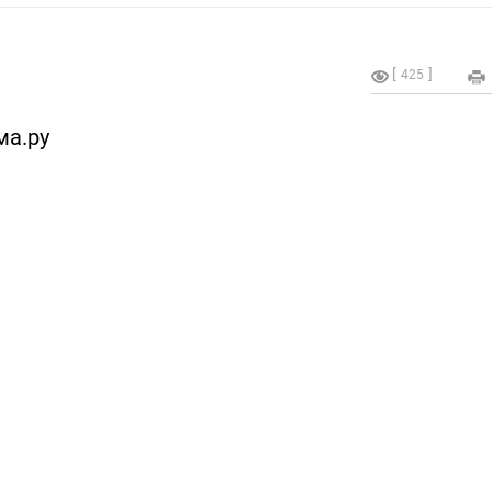
425
ма.ру