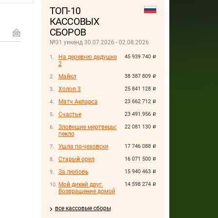
ТОП-10
КАССОВЫХ
СБОРОВ
№31 уикенд 30.07.2026 - 02.08.2026
На деревню дедушке
45 939 740
руб.
2
Майкл
38 387 809
руб.
Холоп 3
25 841 128
руб.
Матч Акпарса
23 662 712
руб.
Счастье
23 491 956
руб.
Зловещие мертвецы:
22 081 130
руб.
пекло
Ушла по-чеховски
17 746 088
руб.
Старый орел
16 071 500
руб.
За любовь
15 940 463
руб.
Мой дикий друг.
14 598 274
руб.
Возвращение домой
все кассовые сборы