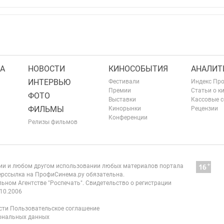
А
НОВОСТИ
КИНОСОБЫТИЯ
АНАЛИТ
ИНТЕРВЬЮ
Фестивали
Индекс Пр
Премии
Статьи о к
ФОТО
Выставки
Кассовые 
ФИЛЬМЫ
Кинорынки
Рецензии
Конференции
Релизы фильмов
нии и любом другом использовании любых материалов портала
рссылка на ПрофиСинема.ру обязательна.
ьном Агентстве "Роспечать". Свидетельство о регистрации
10.2006
сти
Пользовательское соглашение
сональных данных