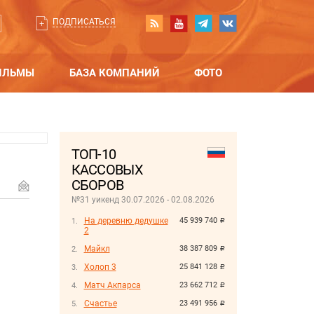
ПОДПИСАТЬСЯ
ИЛЬМЫ
БАЗА КОМПАНИЙ
ФОТО
ТОП-10
КАССОВЫХ
СБОРОВ
№31 уикенд 30.07.2026 - 02.08.2026
На деревню дедушке
45 939 740
руб.
2
Майкл
38 387 809
руб.
Холоп 3
25 841 128
руб.
Матч Акпарса
23 662 712
руб.
Счастье
23 491 956
руб.