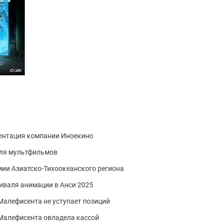
зентация компании Иноекино
аля мультфильмов
ии Азиатско-Тихоокеанского региона
валя анимации в Анси 2025
 Малефисента не уступает позиций
: Малефисента овладела кассой