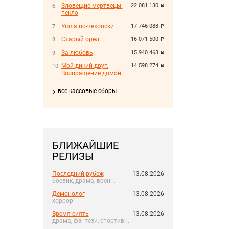
Зловещие мертвецы:
22 081 130
руб.
пекло
Ушла по-чеховски
17 746 088
руб.
Старый орел
16 071 500
руб.
За любовь
15 940 463
руб.
Мой дикий друг.
14 598 274
руб.
Возвращение домой
все кассовые сборы
БЛИЖАЙШИЕ
РЕЛИЗЫ
Последний рубеж
13.08.2026
боевик, драма, военн.
Демонолог
13.08.2026
хоррор
Время сиять
13.08.2026
драма, фэнтези, спортивн.