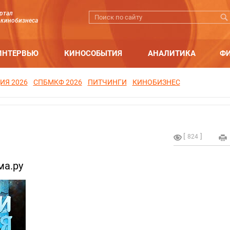
ртал
 кинобизнеса
ИНТЕРВЬЮ
КИНОСОБЫТИЯ
АНАЛИТИКА
Ф
ИЯ 2026
СПБМКФ 2026
ПИТЧИНГИ
КИНОБИЗНЕС
824
ма.ру