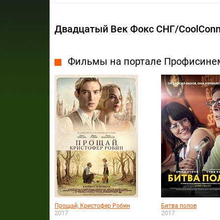
Двадцатый Век Фокс СНГ/CoolConn
Фильмы на портале Профисине
Прощай, Кристофер Робин
Битва полов
2017
2017