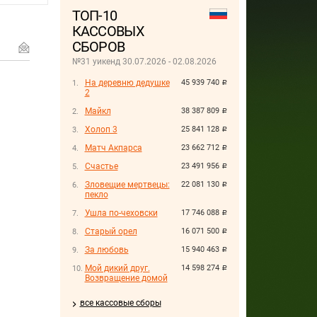
ТОП-10
КАССОВЫХ
СБОРОВ
№31 уикенд 30.07.2026 - 02.08.2026
На деревню дедушке
45 939 740
руб.
2
Майкл
38 387 809
руб.
Холоп 3
25 841 128
руб.
Матч Акпарса
23 662 712
руб.
Счастье
23 491 956
руб.
Зловещие мертвецы:
22 081 130
руб.
пекло
Ушла по-чеховски
17 746 088
руб.
Старый орел
16 071 500
руб.
За любовь
15 940 463
руб.
Мой дикий друг.
14 598 274
руб.
Возвращение домой
все кассовые сборы