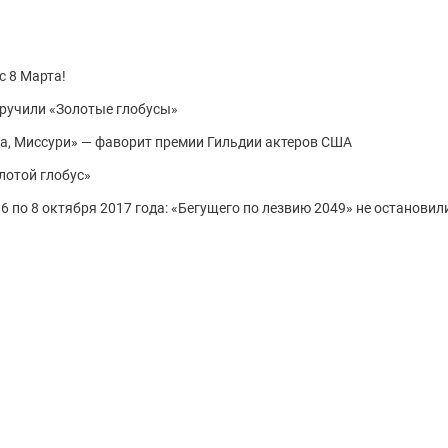
с 8 Марта!
вручили «Золотые глобусы»
га, Миссури» — фаворит премии Гильдии актеров США
лотой глобус»
6 по 8 октября 2017 года: «Бегущего по лезвию 2049» не остановил