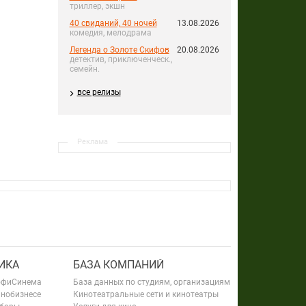
триллер, экшн
40 свиданий, 40 ночей
13.08.2026
комедия, мелодрама
Легенда о Золоте Скифов
20.08.2026
детектив, приключенческ.,
семейн.
все релизы
Реклама
ИКА
БАЗА КОМПАНИЙ
офиСинема
База данных по студиям, организациям
инобизнесе
Кинотеатральные сети и кинотеатры