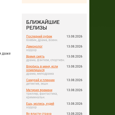
БЛИЖАЙШИЕ
РЕЛИЗЫ
Последний рубеж
13.08.2026
боевик, драма, военн.
Демонолог
13.08.2026
хоррор
и даже
Время сиять
13.08.2026
драма, фэнтези, спортивн.
Влюбись в меня, если
13.08.2026
осмелишься
драма, мелодрама
Самурай и пленник
13.08.2026
детектив, экшн
Материя времени
13.08.2026
триллер, фантастика,
криминальн.
Ешь, молись, худей
13.08.2026
хоррор
Во власти страха
13.08.2026