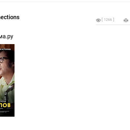
ections
1266
ма.ру