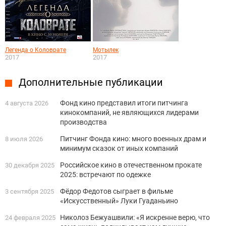
Легенда о Коловрате
Мотылек
2017
2017
Дополнительные публикации
Фонд кино представил итоги питчинга
4 августа 2026
кинокомпаний, не являющихся лидерами
производства
Питчинг Фонда кино: много военных драм и
8 июля 2026
минимум сказок от иных компаний
Российское кино в отечественном прокате
30 декабря 2025
2025: встречают по одежке
Фёдор Федотов сыграет в фильме
3 сентября 2025
«Искусственный» Луки Гуаданьино
Николоз Бежуашвили: «Я искренне верю, что
24 февраля 2025