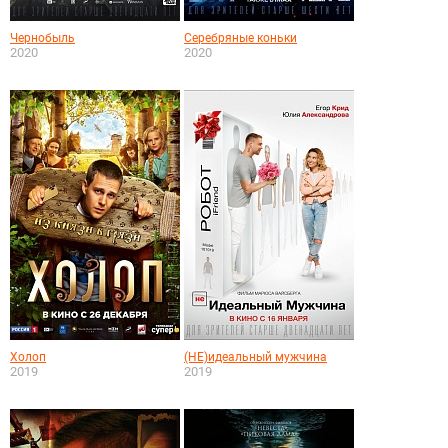
Чернобыль
Серебряные коньки
2020
2020
Холоп
(НЕ)идеальный мужчина
2019
2019