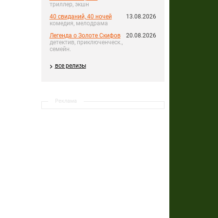
триллер, экшн
40 свиданий, 40 ночей
13.08.2026
комедия, мелодрама
Легенда о Золоте Скифов
20.08.2026
детектив, приключенческ.,
семейн.
все релизы
Реклама