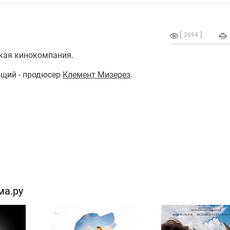
2694
кая кинокомпания.
щий - продюсер
Клемент Мизерез
.
ма.ру