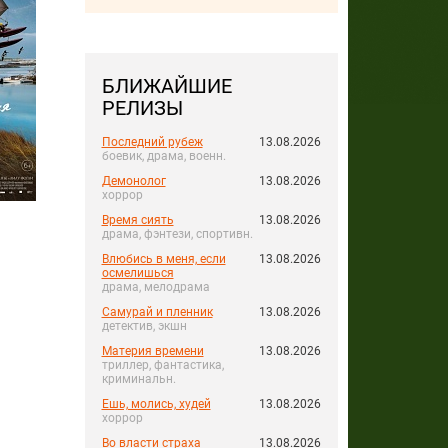
БЛИЖАЙШИЕ
РЕЛИЗЫ
Последний рубеж
13.08.2026
боевик, драма, военн.
Демонолог
13.08.2026
хоррор
Время сиять
13.08.2026
драма, фэнтези, спортивн.
Влюбись в меня, если
13.08.2026
осмелишься
драма, мелодрама
Самурай и пленник
13.08.2026
детектив, экшн
Материя времени
13.08.2026
триллер, фантастика,
криминальн.
Ешь, молись, худей
13.08.2026
хоррор
Во власти страха
13.08.2026