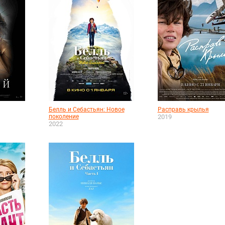
Белль и Себастьян: Новое
Расправь крылья
поколение
2019
2022