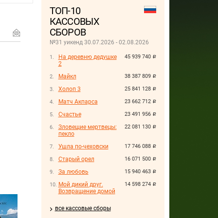
ТОП-10
КАССОВЫХ
СБОРОВ
№31 уикенд 30.07.2026 - 02.08.2026
На деревню дедушке
45 939 740
руб.
2
Майкл
38 387 809
руб.
Холоп 3
25 841 128
руб.
Матч Акпарса
23 662 712
руб.
Счастье
23 491 956
руб.
Зловещие мертвецы:
22 081 130
руб.
пекло
Ушла по-чеховски
17 746 088
руб.
Старый орел
16 071 500
руб.
За любовь
15 940 463
руб.
Мой дикий друг.
14 598 274
руб.
Возвращение домой
все кассовые сборы