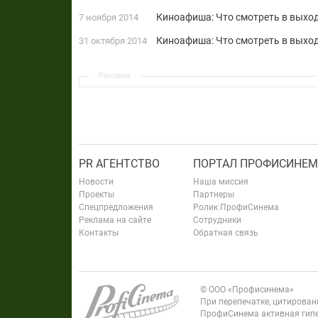
Киноафиша: Что смотреть в выход
7 ноября 2014
Киноафиша: Что смотреть в выход
31 октября 2014
Реклама
PR АГЕНТСТВО
ПОРТАЛ ПРОФИСИНЕМ
Новости
Наша миссия
Проекты
Партнеры
Спецпредложения
Ролик ПрофиСинема
Реклама на сайте
Сотрудники
Контакты
Обратная связь
© ООО «Профисинема»
При перепечатке, цитирова
ПрофиСинема активная гипе