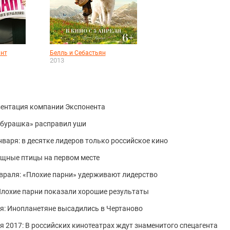
ант
Белль и Себастьян
2013
зентация компании Экспонента
Чебурашка» расправил уши
января: в десятке лидеров только российское кино
хищные птицы на первом месте
евраля: «Плохие парни» удерживают лидерство
 Плохие парни показали хорошие результаты
я: Инопланетяне высадились в Чертаново
я 2017: В российских кинотеатрах ждут знаменитого спецагента