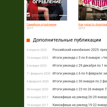
Семейное ограбление
Как украсть брилли
2017
2013
Дополнительные публикации
Российский кинобизнес 2025: пре
4 апреля 2025
Итоги уикенда c 5 по 8 января: «
10 января 2023
Итоги уикенда c 29 декабря по 1 
3 января 2023
Итоги уикенда с 6 по 9 февраля: 
11 февраля 2020
Итоги уикенда с 30 января по 2 ф
4 февраля 2020
Итоги уикенда с 23 по 26 января:
28 января 2020
Киноафиша на уикенд 26-29 январ
26 января 2017
Киноафиша на уикенд 19-22 январ
19 января 2017