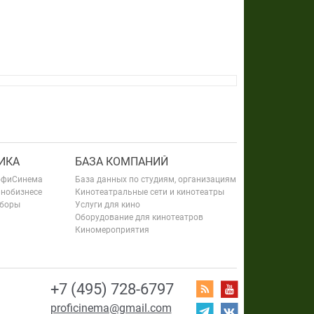
ИКА
БАЗА КОМПАНИЙ
офиСинема
База данных по студиям, организациям
инобизнесе
Кинотеатральные сети и кинотеатры
сборы
Услуги для кино
Оборудование для кинотеатров
Киномероприятия
+7 (495) 728-6797
proficinema@gmail.com