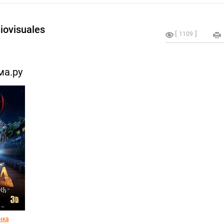
diovisuales
1109
ма.ру
нка