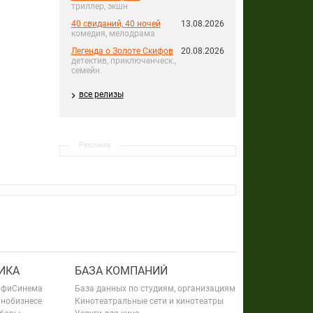
триллер, экшн
40 свиданий, 40 ночей
13.08.2026
комедия, мелодрама
Легенда о Золоте Скифов
20.08.2026
детектив, приключенческ.,
семейн.
все релизы
Реклама
ИКА
БАЗА КОМПАНИЙ
офиСинема
База данных по студиям, организациям
инобизнесе
Кинотеатральные сети и кинотеатры