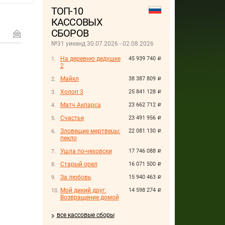
ТОП-10
КАССОВЫХ
СБОРОВ
№31 уикенд 30.07.2026 - 02.08.2026
На деревню дедушке
45 939 740
руб.
2
Майкл
38 387 809
руб.
Холоп 3
25 841 128
руб.
Матч Акпарса
23 662 712
руб.
Счастье
23 491 956
руб.
Зловещие мертвецы:
22 081 130
руб.
пекло
Ушла по-чеховски
17 746 088
руб.
Старый орел
16 071 500
руб.
За любовь
15 940 463
руб.
Мой дикий друг.
14 598 274
руб.
Возвращение домой
все кассовые сборы