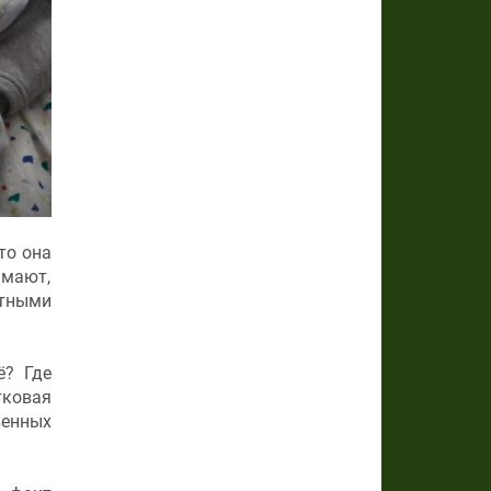
то она
имают,
стными
ё? Где
ковая
енных