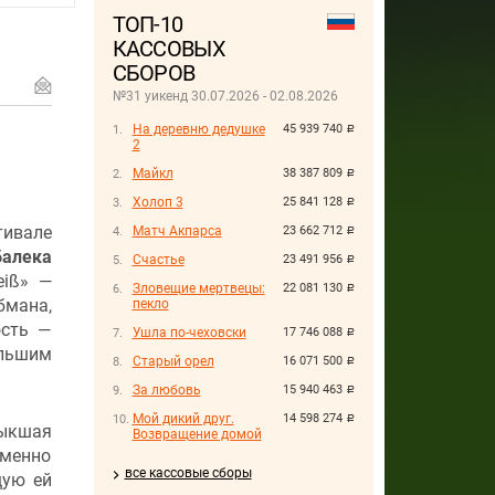
ТОП-10
КАССОВЫХ
СБОРОВ
№31 уикенд 30.07.2026 - 02.08.2026
На деревню дедушке
45 939 740
руб.
2
Майкл
38 387 809
руб.
Холоп 3
25 841 128
руб.
тивале
Матч Акпарса
23 662 712
руб.
алека
Счастье
23 491 956
руб.
eiß» —
Зловещие мертвецы:
22 081 130
руб.
мана,
пекло
ость —
Ушла по-чеховски
17 746 088
руб.
ольшим
Старый орел
16 071 500
руб.
За любовь
15 940 463
руб.
Мой дикий друг.
14 598 274
руб.
ыкшая
Возвращение домой
именно
все кассовые сборы
щую ей