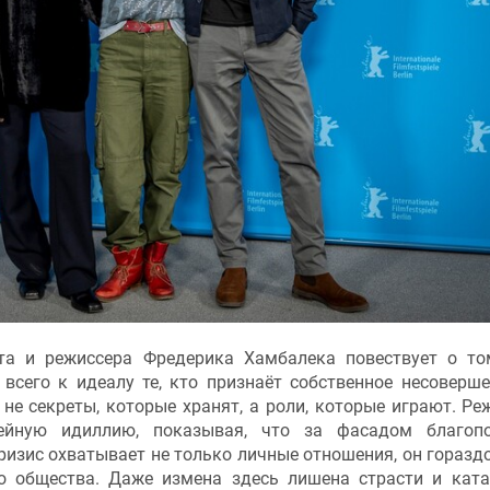
а и режиссера Фредерика Хамбалека повествует о то
всего к идеалу те, кто признаёт собственное несоверше
не секреты, которые хранят, а роли, которые играют. Ре
ейную идиллию, показывая, что за фасадом благопо
кризис охватывает не только личные отношения, он горазд
о общества. Даже измена здесь лишена страсти и ката