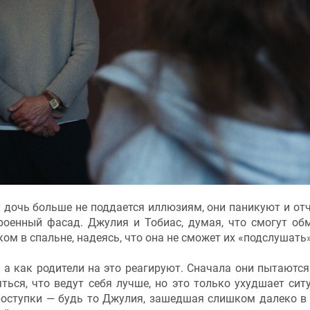
их дочь больше не поддается иллюзиям, они паникуют и от
роенный фасад. Джулия и Тобиас, думая, что смогут об
ом в спальне, надеясь, что она не сможет их «подслушать»
, а как родители на это реагируют. Сначала они пытаются
яться, что ведут себя лучше, но это только ухудшает сит
проступки — будь то Джулия, зашедшая слишком далеко в