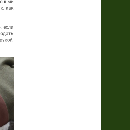
ленный
к, как
, если
оздать
рукой,