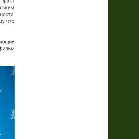
 факт
ческим
ности.
му что
нающий
 фильм