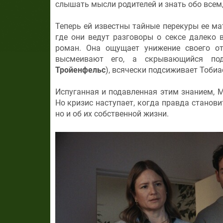
слышать мысли родителей и знать обо всем,
Теперь ей известны тайные перекуры ее ма
где они ведут разговоры о сексе далеко
роман. Она ощущает унижение своего от
высмеивают его, а скрывающийся под
Тройенфельс
), всячески подсиживает Тобиа
Испуганная и подавленная этим знанием, М
Но кризис наступает, когда правда станов
но и об их собственной жизни.