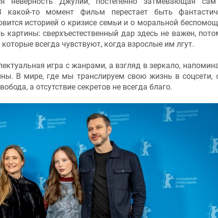
я неверность Джулии, постепенно затмевающая сам
 В какой-то момент фильм перестает быть фантасти
овится историей о кризисе семьи и о моральной беспомощ
ь картины: сверхъестественный дар здесь не важен, пото
 которые всегда чувствуют, когда взрослые им лгут.
лектуальная игра с жанрами, а взгляд в зеркало, напоми
йны. В мире, где мы транслируем свою жизнь в соцсети,
вобода, а отсутствие секретов не всегда благо.