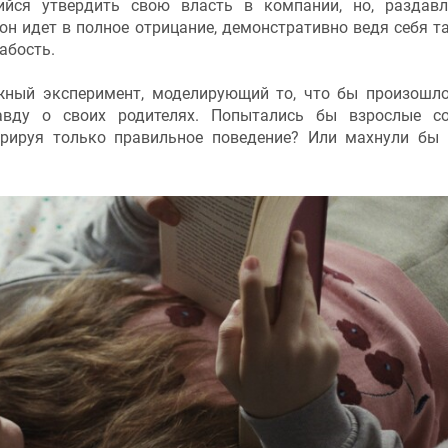
ийся утвердить свою власть в компании, но, раздав
он идет в полное отрицание, демонстративно ведя себя та
абость.
ный эксперимент, моделирующий то, что бы произошло
авду о своих родителях. Попытались бы взрослые с
рируя только правильное поведение? Или махнули бы 