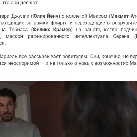
 что они делают.
тери Джулии (
Юлия Йенч
) с коллегой Максом (
Мехмет Ат
 выходящие за рамки флирта и переходящие в разрушит
ца Тобиаса (
Феликс Крамер
) на работе, когда подчи
 маской рафинированного интеллектуала Сёрена (
са.
ариэль все рассказывает родителям. Они, конечно, не вер
ится неоспоримой — и не только о новых возможностях Ма