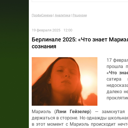
ПрофиСинема
Аналитика
Рецензии
19 февраля 2025
12:00
Берлинале 2025: «Что знает Мариэ
сознания
17 февра
прошла п
«Что зн
сатира 
недосказ
далеко н
прокляти
Мариэль (
Лэни Гейзелер
) — замкнутая 
держаться в стороне. Но однажды школьная
в этот момент с Мариэль происходит нечт