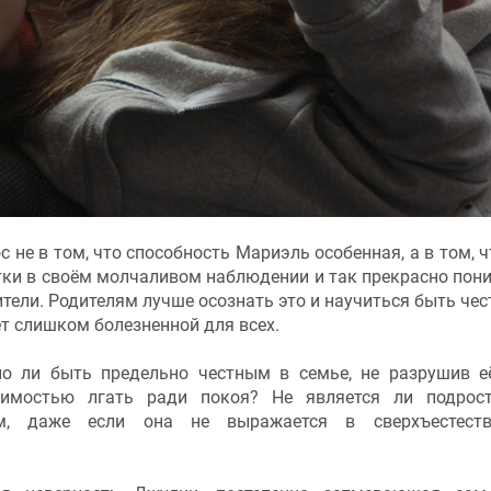
с не в том, что способность Мариэль особенная, а в том, ч
стки в своём молчаливом наблюдении и так прекрасно пон
ители. Родителям лучше осознать это и научиться быть че
т слишком болезненной для всех.
 ли быть предельно честным в семье, не разрушив е
имостью лгать ради покоя? Не является ли подрост
ным, даже если она не выражается в сверхъестеств