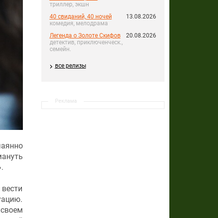
триллер, экшн
40 свиданий, 40 ночей
13.08.2026
комедия, мелодрама
Легенда о Золоте Скифов
20.08.2026
детектив, приключенческ.,
семейн.
все релизы
Реклама
чаянно
мануть
.
 вести
уацию.
 своем