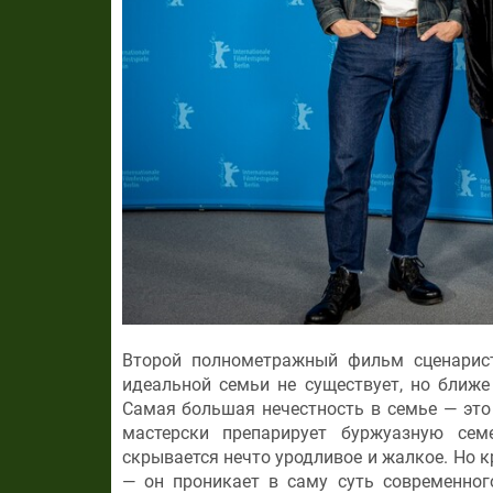
Второй полнометражный фильм сценарист
идеальной семьи не существует, но ближе 
Самая большая нечестность в семье — это 
мастерски препарирует буржуазную сем
скрывается нечто уродливое и жалкое. Но 
— он проникает в саму суть современног