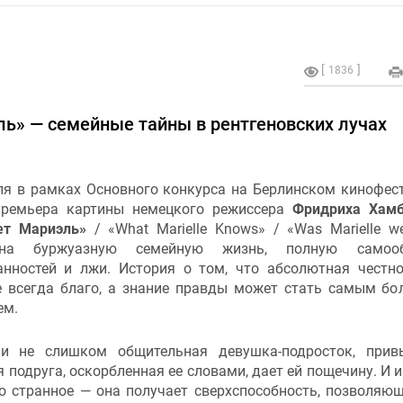
1836
ль» — семейные тайны в рентгеновских лучах
ля в рамках Основного конкурса на Берлинском кинофес
ремьера картины немецкого режиссера
Фридриха Хамб
ает Мариэль»
/ «What Marielle Knows» / «Was Marielle w
на буржуазную семейную жизнь, полную самооб
анностей и лжи. История о том, что абсолютная честн
е всегда благо, а знание правды может стать самым б
ем.
и не слишком общительная девушка-подросток, прив
 подруга, оскорбленная ее словами, дает ей пощечину. И 
о странное — она получает сверхспособность, позволяю