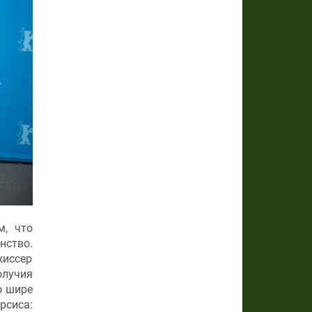
м, что
нство.
жиссер
лучия
о шире
рсиса: