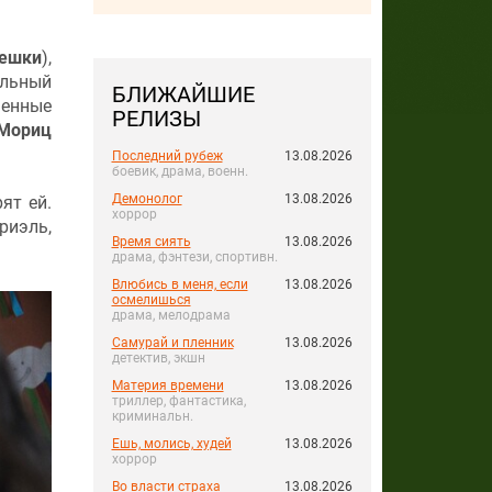
ешки
),
ельный
БЛИЖАЙШИЕ
ненные
РЕЛИЗЫ
Мориц
Последний рубеж
13.08.2026
боевик, драма, военн.
Демонолог
13.08.2026
ят ей.
хоррор
риэль,
Время сиять
13.08.2026
драма, фэнтези, спортивн.
Влюбись в меня, если
13.08.2026
осмелишься
драма, мелодрама
Самурай и пленник
13.08.2026
детектив, экшн
Материя времени
13.08.2026
триллер, фантастика,
криминальн.
Ешь, молись, худей
13.08.2026
хоррор
Во власти страха
13.08.2026