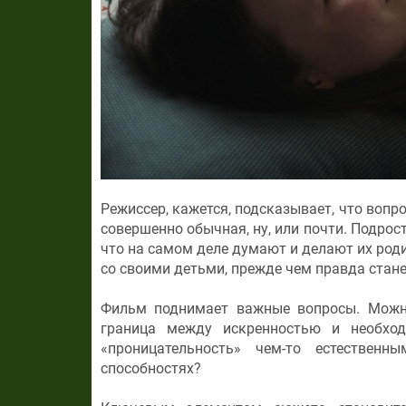
Режиссер, кажется, подсказывает, что вопро
совершенно обычная, ну, или почти. Подро
что на самом деле думают и делают их род
со своими детьми, прежде чем правда стане
Фильм поднимает важные вопросы. Можно
граница между искренностью и необход
«проницательность» чем-то естествен
способностях?