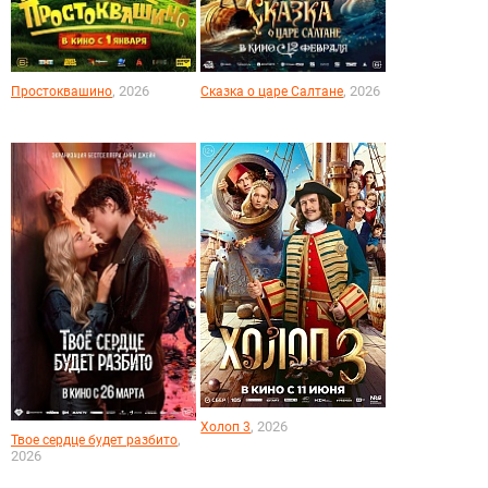
, 2026
, 2026
Простоквашино
Сказка о царе Салтане
, 2026
Холоп 3
,
Твое сердце будет разбито
2026