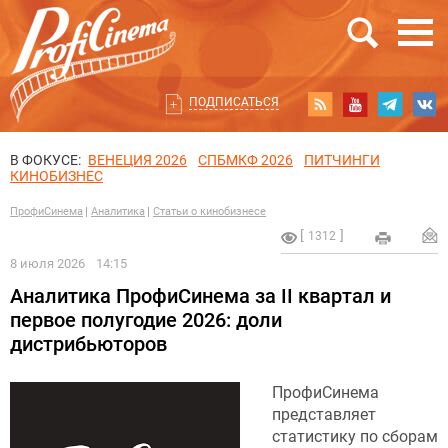
ПОДПИСАТЬСЯ
В ФОКУСЕ:
ВЕНЕЦИЯ 2026
СПБМКФ 2026
ПИТЧИНГИ
КИНОБИЗНЕС
ПрофиСинема
Аналитика
Статьи о кинобизнесе
1312
8 июля 2026
14:15
Аналитика ПрофиСинема за II квартал и
первое полугодие 2026: доли
дистрибьюторов
ПрофиСинема
представляет
статистику по сборам