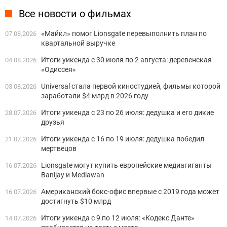
Все новости о фильмах
«Майкл» помог Lionsgate перевыполнить план по
07.08.2026
квартальной выручке
Итоги уикенда с 30 июля по 2 августа: деревенская
04.08.2026
«Одиссея»
Universal стала первой киностудией, фильмы которой
03.08.2026
заработали $4 млрд в 2026 году
Итоги уикенда с 23 по 26 июля: дедушка и его дикие
28.07.2026
друзья
Итоги уикенда с 16 по 19 июля: дедушка победил
21.07.2026
мертвецов
Lionsgate могут купить европейские медиагиганты
16.07.2026
Banijay и Mediawan
Американский бокс-офис впервые с 2019 года может
16.07.2026
достигнуть $10 млрд
Итоги уикенда с 9 по 12 июля: «Кодекс Данте»
14.07.2026