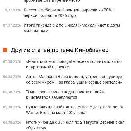
пробивается на третье место
Кассовые сборы во Франции выросли на 20% в
13.07.2026
первой половине 2026 года
Итоги уикенда с 2 по 5 июля: «Майкл» идет к двум
07.07.2026
миллиардам
Другие статьи по теме Кинобизнес
«Майкл» помог Lionsgate перевыполнить план по
07.08.2026
квартальной выручке
Антон Маслов: «Наша киноиндустрия конкурирует
06.08.2026
со всем миром – за глаза, уши и сердца зрителей»
Темпы роста числа подписчиков онлайн-
05.08.2026
кинотеатров замедляются
Суд назначил разбирательство по делу Paramount-
05.08.2026
Warner Bros. на март 2027 года
Итоги уикенда с 30 июля по 2 августа: деревенская
04.08.2026
«Одиссея»