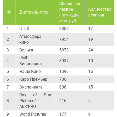
Сборы за
первое
Количество
№
Дистрибьютор
полугодие,
релизов
млн. руб.
1
ЦПШ
8803
17
Атмосфера
2
7954
19
кино
3
Вольга
5978
24
НМГ
4
3037
10
Кинопрокат
5
Наше Кино
1396
16
6
Каро Премьер
706
7
7
Экспонента
606
15
Ray of Sun
8
Pictures/
216
5
АВК’PRO
9
World Pictures
177
9