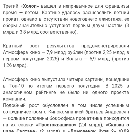
Третий
«Холоп»
вышел в непривычное для франшизы
время — летом. Картине удалось расшевелить летний
прокат, однако в отсутствии новогоднего ажиотажа, ее
сборы значительно уступают первым двум частям (3
млрд и 3,8 млрд соответственно).
Кратный рост результатов продемонстрировали
Атмосфера кино — 7,9 млрд рублей (против 2,25 млрд в
первом полугодии 2025) и Вольга — 5,9 млрд (против
1,26 млрд).
Атмосфера кино выпустила четыре картины, вошедшие
в Топ-10 по итогам первого полугодия. В 2025 в
аналогичном рейтинге не было ни одного проекта
компании.
Подобный рост обусловлен в том числе успешным
сотрудничеством с Кинокомпанией братьев Андреасян
— больше половины бокс-офиса прокатчика приходится
на их сказки
«Простоквашино»
(2,4 млрд),
«Сказка о
царе Салтане»
(2 млрд) и
«Домовенок Кузя 2»
(0,89