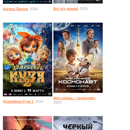
, 2026
, 2026
Вот это драма!
Ангелы Ладоги
,
Моя собака — космонавт
, 2026
Домовёнок Кузя 2
2026