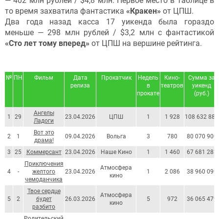
— 402 млн рублей / $4,8 млн. Первое место в таблице в
то время захватила фантастика
«Кракен»
от ЦПШ.
Два года назад касса 17 уикенда была гораздо
меньше — 298 млн рублей / $3,2 млн с фантастикой
«Сто лет тому вперед»
от ЦПШ на вершине рейтинга.
№
ПН
Фильм
Дата
Прокатчик
Недель
Кино-
Сумма за
релиза
в
театров
уикенд
прокате
(руб.)
Ангелы
1
29
23.04.2026
ЦПШ
1
1 928
108 632 881
Ладоги
Вот это
2
1
09.04.2026
Вольга
3
780
80 070 900
драма!
3
25
Коммерсант
23.04.2026
Наше Кино
1
1 460
67 681 288
Приключения
Атмосфера
4
-
желтого
23.04.2026
1
2 086
38 960 090
кино
чемоданчика
Твое сердце
Атмосфера
5
2
будет
26.03.2026
5
972
36 065 479
кино
разбито
Родительский