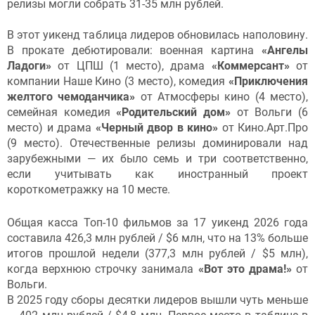
релизы могли собрать 31-35 млн рублей.
В этот уикенд таблица лидеров обновилась наполовину.
В прокате дебютировали: военная картина
«Ангелы
Ладоги»
от ЦПШ (1 место), драма
«Коммерсант»
от
компании Наше Кино (3 место), комедия
«Приключения
желтого чемоданчика»
от Атмосферы кино (4 место),
семейная комедия
«Родительский дом»
от Вольги (6
место) и драма
«Черный двор в кино»
от Кино.Арт.Про
(9 место). Отечественные релизы доминировали над
зарубежными — их было семь и три соответственно,
если учитывать как иностранный проект
короткометражку на 10 месте.
Общая касса Топ-10 фильмов за 17 уикенд 2026 года
составила 426,3 млн рублей / $6 млн, что на 13% больше
итогов прошлой недели (377,3 млн рублей / $5 млн),
когда верхнюю строчку занимала
«Вот это драма!»
от
Вольги.
В 2025 году сборы десятки лидеров вышли чуть меньше