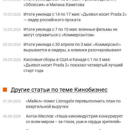
«Обсессия» и Милана Хаметова
Итоги уикенда с 14 по 17 мая: «Дьявол носит Prada 2»
19.05.2026
— лидер российского проката
Итоги уикенда с 7 по 10 мая: военные фильмы не
12.05.2026
могут справиться с «Коммерсантом»
Итоги уикенда с 30 апреля по 3 мая: «Коммерсант»
05.05.2026
вырывается в лидеры, а новинки разочаровывают
Кассовые сборы в США и Канаде с 1 по 3 мая:
04.05.2026
«Дьявол носит Prada 2» показал четвертый лучший
старт года
Другие статьи по теме Кинобизнес
«Майкл» помог Lionsgate перевыполнить план по
07.08.2026
квартальной выручке
Антон Маслов: «Наша киноиндустрия конкурирует
06.08.2026
со всем миром – за глаза, уши и сердца зрителей»