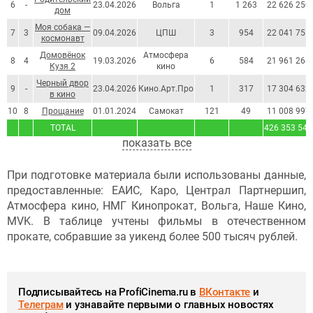
6
-
23.04.2026
Вольга
1
1 263
22 626 250
дом
Моя собака —
7
3
09.04.2026
ЦПШ
3
954
22 041 755
космонавт
Домовёнок
Атмосфера
8
4
19.03.2026
6
584
21 961 268
Кузя 2
кино
Черный двор
9
-
23.04.2026
Кино.Арт.Про
1
317
17 304 632
в кино
10
8
Прощание
01.01.2024
Самокат
121
49
11 008 997
TOTAL
426 353 540
показать все
При подготовке материала были использованы данные,
предоставленные: ЕАИС, Каро, Централ Партнершип,
Атмосфера кино, НМГ Кинопрокат, Вольга, Наше Кино,
MVK. В таблице учтены фильмы в отечественном
прокате, собравшие за уикенд более 500 тысяч рублей.
Подписывайтесь на ProfiCinema.ru в
ВКонтакте
и
Телеграм
и узнавайте первыми о главных новостях