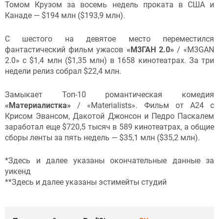
Томом Крузом за восемь недель проката в США и
Канаде — $194 млн ($193,9 млн).
С шестого на девятое место переместился
фантастический фильм ужасов
«М3ГАН 2.0»
/ «M3GAN
2.0» с $1,4 млн ($1,35 млн) в 1658 кинотеатрах. За три
недели релиз собрал $22,4 млн.
Замыкает Топ-10 романтическая комедия
«Материалистка»
/ «Materialists». Фильм от А24 с
Крисом Эвансом, Дакотой Джонсон и Педро Паскалем
заработал еще $720,5 тысяч в 589 кинотеатрах, а общие
сборы ленты за пять недель — $35,1 млн ($35,2 млн).
*Здесь и далее указаны окончательные данные за
уикенд
**Здесь и далее указаны эстимейты студий