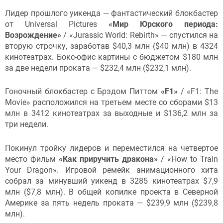
Лидер прошлого уикенда — фантастический блокбастер
от Universal Pictures
«Мир Юрского периода:
Возрождение»
/ «Jurassic World: Rebirth» — спустился на
вторую строчку, заработав $40,3 млн ($40 млн) в 4324
кинотеатрах. Бокс-офис картины с бюджетом $180 млн
за две недели проката — $232,4 млн ($232,1 млн).
Гоночный блокбастер с Брэдом Питтом
«F1»
/ «F1: The
Movie» расположился на третьем месте со сборами $13
млн в 3412 кинотеатрах за выходные и $136,2 млн за
три недели.
Покинул тройку лидеров и переместился на четвертое
место фильм
«Как приручить дракона»
/ «How to Train
Your Dragon». Игровой ремейк анимационного хита
собрал за минувший уикенд в 3285 кинотеатрах $7,9
млн ($7,8 млн). В общей копилке проекта в Северной
Америке за пять недель проката — $239,9 млн ($239,8
млн).