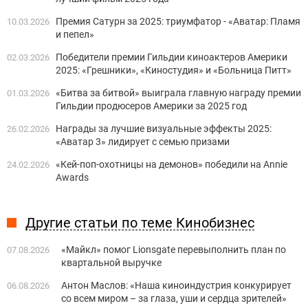
Премия Сатурн за 2025: триумфатор - «Аватар: Пламя
10.03.2026
и пепел»
Победители премии Гильдии киноактеров Америки
02.03.2026
2025: «Грешники», «Киностудия» и «Больница Питт»
«Битва за битвой» выиграла главную награду премии
01.03.2026
Гильдии продюсеров Америки за 2025 год
Награды за лучшие визуальные эффекты 2025:
26.02.2026
«Аватар 3» лидирует с семью призами
«Кей-поп-охотницы на демонов» победили на Annie
24.02.2026
Awards
Другие статьи по теме Кинобизнес
«Майкл» помог Lionsgate перевыполнить план по
07.08.2026
квартальной выручке
Антон Маслов: «Наша киноиндустрия конкурирует
06.08.2026
со всем миром – за глаза, уши и сердца зрителей»