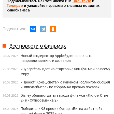
Подписывайтесь на ProfiCinema.ru в
ВКонтакте
и
Телеграм
и узнавайте первыми о главных новостях
кинобизнеса
Поделиться:
Все новости о фильмах
Новый гендиректор Apple будет развивать
28.07.2026
направление кино и сериалов
«Супергёрл» идет на стартовые $80-$90 млн по всему
25.06.2026
миру
«Проект "Конец света"» с Райаном Гослингом обошел
20.03.2026
«Оппенгеймера» по сборам на превью-показах
Disney объявил даты выхода фильмов «Лило и Стич
19.03.2026
2» и «Суперсемейка 2»
Победители 98 премии Оскар: «Битва за битвой» —
16.03.2026
лучший фильм 2025 года