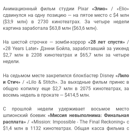
Анимационный фильм студии Pixar
«Элио»
/ «Elio»
сдвинулся на одну позицию — на пятое место с $4 млн
($3,9 млн) в 2730 кинотеатрах. За четыре недели
картина заработала $63,8 млн ($63,6 млн).
На шестой строчке — зомби-хоррор
«28 лет спустя»
/
«28 Years Later» Дэнни Бойла, заработавший за уикенд
$2,7 млн в 2208 кинотеатрах и $65,7 млн за четыре
недели.
На седьмом месте закрепился блокбастер Disney
«Лило
и Стич»
/ «Lilo & Stitch». За выходные фильм принес в
общую копилку еще $2,7 млн в 2075 кинотеатрах, за
восемь недель в прокате — $414,5 млн.
С прошлой недели удерживает восьмое место
шпионский боевик
«Миссия невыполнима: Финальная
расплата»
/ «Mission: Impossible - The Final Reckoning» с
$1,4 млн в 1132 кинотеатрах. Общая касса фильма с