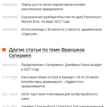
Темпы роста числа подписчиков онлайн-
05.08.2026
кинотеатров замедляются
Суд назначил разбирательство по делу Paramount-
05.08.2026
Warner Bros. на март 2027 года
Итоги уикенда с 30 июля по 2 августа: деревенская
04.08.2026
«Одиссея»
Другие статьи по теме Франшиза
Супермен
Продолжение «Супермена» Джеймса Ганна выйдет
04.09.2025
в 2027 году
Кассовые сборы в США и Канаде с 18 по 20 июля:
21.07.2025
блокбастеры доминируют, «Эддингтон»
проваливается
2025 год станет ключевым для супергеройского
20.11.2024
кино
Джеймс Ганн выбрал Супергерл для киновселенной
30.01.2024