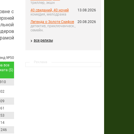
триллер, экшн
40 свиданий, 40 ночей
13.08.2026
овне с
комедия, мелодрама
ерхней
Легенда о Золоте Скифов
20.08.2026
альной
детектив, приключенческ.,
семейн.
идеров
драмой
все релизы
енд №50
Реклама
а все
ката ($)
 910
102
209
061
453
814
 246