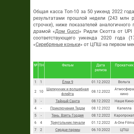
Общая касса Топ-10 за 50 уикенд 2022 год
результатами прошлой недели (243 млн р
строчке), ниже показателей аналогичного 
драмой «
Дом Gucci
» Ридли Скотта от UPI
соответствующего уикенда 2020 года (
«
Серебряные коньки
» от ЦПШ на первом ме
№
ПН
Фильм
Дата
Прокатчик
релиза
1
1
Ёлки 9
01.12.2022
Вольга
Щелкунчик и волшебная
Атмосфера
2
10
08.12.2022
флейта
кино
3
-
Тайный Санта
08.12.2022
Наше Кино
4
-
Приключения Тедди
08.12.2022
Капелла
5
-
Тень. Взять Гордея
08.12.2022
Каропрока
6
4
Треугольник печали
01.12.2022
A-One Films
7
2
Сердце пармы
06.10.2022
ЦПШ