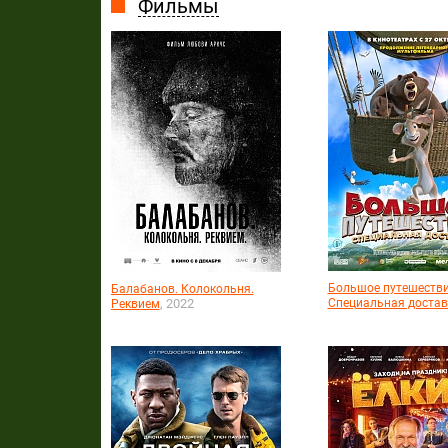
Фильмы
Большое путешестви
Балабанов. Колокольня.
, 2022
Специальная достав
Реквием