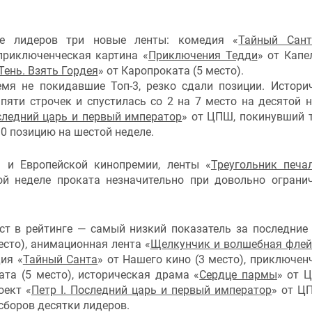
ке лидеров три новые ленты: комедия «
Тайный Сант
приключенческая картина «
Приключения Тедди
» от Капе
Тень. Взять Гордея
» от Каропроката (5 место).
мя не покидавшие Топ-3, резко сдали позиции. Истори
яти строчек и спустилась со 2 на 7 место на десятой н
оследний царь и первый император
» от ЦПШ, покинувший 
10 позицию на шестой неделе.
 и Европейской кинопремии, ленты «
Треугольник печа
рой неделе проката незначительно при довольно ограни
ст в рейтинге — самый низкий показатель за последние
место), анимационная лента «
Щелкунчик и волшебная флей
ия «
Тайный Санта
» от Нашего кино (3 место), приключен
ата (5 место), историческая драма «
Сердце пармы
» от 
оект «
Петр I. Последний царь и первый император
» от Ц
сборов десятки лидеров.