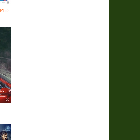
,
 №150