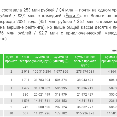
а составила 253 млн рублей / $4 млн — почти на одном ур
ублей / $3,9 млн с комедией «
Ёлки 9
» от Вольги на в
периода 2021 года (451 млн рублей / $6,1 млн с кримин
 на вершине рейтинга), но выше общей кассы десятки л
176 млн рублей / $2.7 млн с приключенческой мело
сте).
уик
Недель в
Кино-
Сумма за
Сумма за
Сумма за все
Сумма з
прокате
театров
уикенд (руб.)
уикенд ($)
время проката
время про
(руб.)
2
2 018
105 315 284
1 677 866
273 974 081
4 364
1
1 711
31 783 804
506 374
38 043 471
606 
1
1 472
31 778 802
506 295
31 836 212
507 
1
980
20 021 499
318 979
21 972 427
350 
т
1
1 596
14 841 511
236 453
14 841 511
236 
2
242
13 000 620
207 124
36 832 777
586 
10
507
11 121 226
177 182
915 226 878
14 581