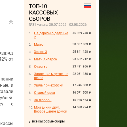
ТОП-10
КАССОВЫХ
СБОРОВ
№31 уикенд 30.07.2026 - 02.08.2026
На деревню дедушке
45 939 740
руб.
2
Майкл
38 387 809
руб.
Холоп 3
25 841 128
подряд
руб.
42% от
Матч Акпарса
23 662 712
руб.
Счастье
23 491 956
руб.
Зловещие мертвецы:
22 081 130
руб.
пекло
мпании
ные, и
Ушла по-чеховски
17 746 088
руб.
азали
Старый орел
16 071 500
руб.
блей.
За любовь
15 940 463
руб.
чку с
Мой дикий друг.
14 598 274
руб.
Возвращение домой
все кассовые сборы
 кассы