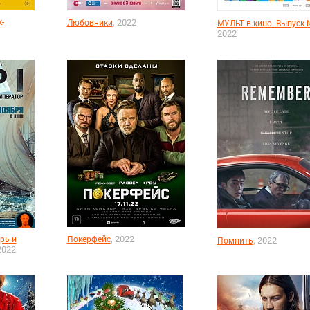
-
, 2022
Любовники
МУЛЬТ в кино. Выпуск
2022
, 2022
рь и
Покерфейс
, 2022
Помнить
2022