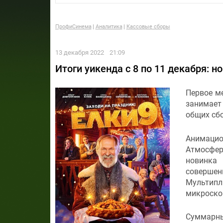
ПрофиСинема
Аналитика
Кассовые сборы
13 декабря 2022
21:09
Итоги уикенда c 8 по 11 декабря: н
Первое ме
занимает
общих сбо
Анимацио
Атмосфер
новинка
соверше
Мульти
микроско
Суммарны