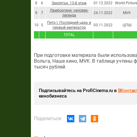
8
6
Заклятье. 13-й этаж
01.12.2022
World Pictur
Ламборгини: человек-
9
7
24.11.2022
MVK
легенда
Петр I. Последний царь и
10
5
03.11.2022
ЦПШ
первый император
TOTAL
При подготовке материала были использова
Вольга, Наше кино, MVK. В таблице учтены 
тысяч рублей.
Подписывайтесь на ProfiCinema.ru в
ВКонтак
кинобизнеса
Поделиться: