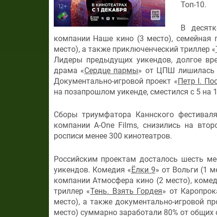
Топ-10.
В десят
компании Наше кино (3 место), семейная 
место), а также приключенческий триллер «
Лидеры предыдущих уикендов, долгое вре
драма «
Сердце пармы
» от ЦПШ лишилась п
Документально-игровой проект «
Петр I. П
на позапрошлом уикенде, сместился с 5 на 
Сборы триумфатора Каннского фестиваля
компании A-One Films, снизились на вто
росписи менее 300 кинотеатров.
Российским проектам досталось шесть ме
уикендов. Комедия «
Ёлки 9
» от Вольги (1 
компании Атмосфера кино (2 место), комед
триллер «
Тень. Взять Гордея
» от Каропрок
место), а также документально-игровой пр
место) суммарно заработали 80% от общих 