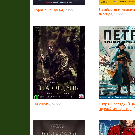
Ламборгини: человек
, 2022
Корабль в Пусан
, 2022
легенда
, 2022
На ощупь
Петр I. Последний ца
, 
первый император