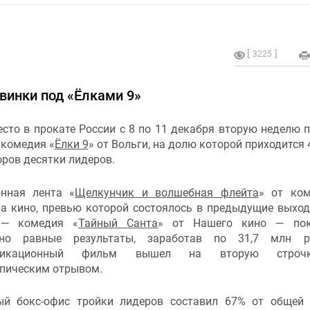
3225
овинки под «Ёлками 9»
сто в прокате России c 8 по 11 декабря вторую неделю 
 комедия «
Ёлки 9
» от Вольги, на долю которой приходится 
ров десятки лидеров.
нная лента «
Щелкунчик и волшебная флейта
» от ко
а кино, превью которой состоялось в предыдущие выход
 — комедия «
Тайный Санта
» от Нашего кино — пок
нно равные результаты, заработав по 31,7 млн ру
пликационный фильм вышел на вторую стро
пическим отрывом.
й бокс-офис тройки лидеров составил 67% от общей