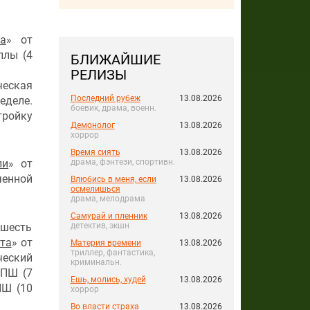
а
» от
ллы (4
БЛИЖАЙШИЕ
РЕЛИЗЫ
ческая
Последний рубеж
13.08.2026
еделе.
боевик, драма, военн.
тройку
Демонолог
13.08.2026
хоррор
Время сиять
13.08.2026
драма, фэнтези, спортивн.
ли
» от
ченной
Влюбись в меня, если
13.08.2026
осмелишься
драма, мелодрама
Самурай и пленник
13.08.2026
 шесть
детектив, экшн
та
» от
Материя времени
13.08.2026
триллер, фантастика,
ческий
криминальн.
ЦПШ (7
Ешь, молись, худей
13.08.2026
ПШ (10
хоррор
Во власти страха
13.08.2026