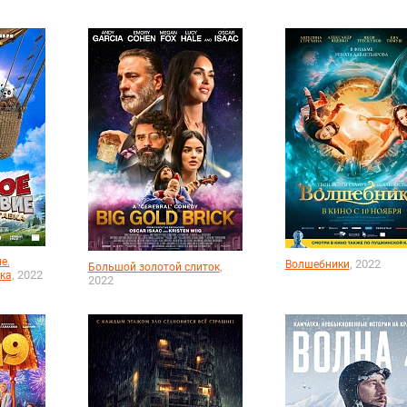
е.
, 2022
Волшебники
,
Большой золотой слиток
, 2022
ка
2022