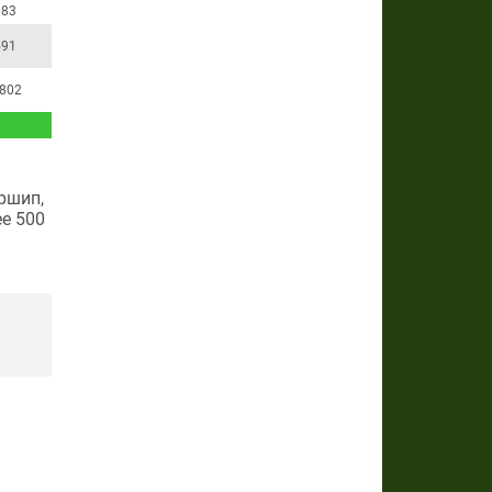
083
591
 802
ршип,
е 500