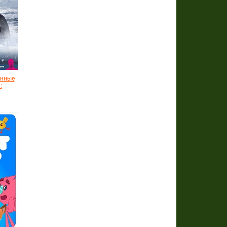
енные
: