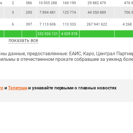
es
2
586
10 055 288
160 199
29 882 479
476 
3
200
7 894 481
125 774
44 350 889
706 
6
397
7 113 606
113 333
267 941 622
4 268
252 926 121
4 029 578
показать все
ны данные, предоставленные: ЕАИС, Каро, Централ Партне
фильмы в отечественном прокате собравшие за уикенд боле
те
и
Телеграм
и узнавайте первыми о главных новостях