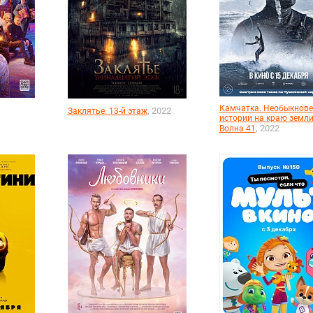
Камчатка. Необыкнов
, 2022
Заклятье. 13-й этаж
истории на краю земли
, 2022
Волна 41