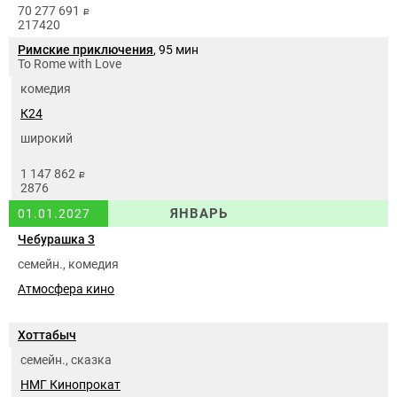
70 277 691
руб.
217420
Римские приключения
, 95 мин
To Rome with Love
комедия
К24
широкий
1 147 862
руб.
2876
ЯНВАРЬ
01.01.2027
Чебурашка 3
семейн., комедия
Атмосфера кино
Хоттабыч
семейн., сказка
НМГ Кинопрокат