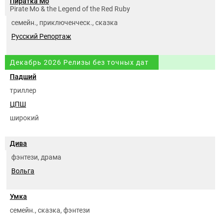
Пиратка Мо
Pirate Mo & the Legend of the Red Ruby
семейн., приключенческ., сказка
Русский Репортаж
Декабрь 2026 Релизы без точных дат
Падший
триллер
ЦПШ
широкий
Дива
фэнтези, драма
Вольга
Умка
семейн., сказка, фэнтези