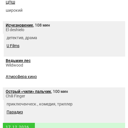
ЦПШ
широкий
Исчезновение
, 108 мин
El deshielo
детектив, драма
U Films
Ведьмин лес
Wildwood
Атмосфера кино
Острый «чили» пальчик
, 100 мин
Chili Finger
приключенческ., комедия, триллер
Парадиз
17.12.2026