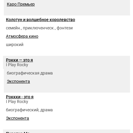
Каро Премьер
Колотун и волшебное королевство
семейн., приключенческ., фэнтези
Атмосфера кино
широкий
Рокки — это я
I Play Rocky
биографическая драма
Экспонента
Роккки - это я
I Play Rocky
биографический, драма
Экспонента