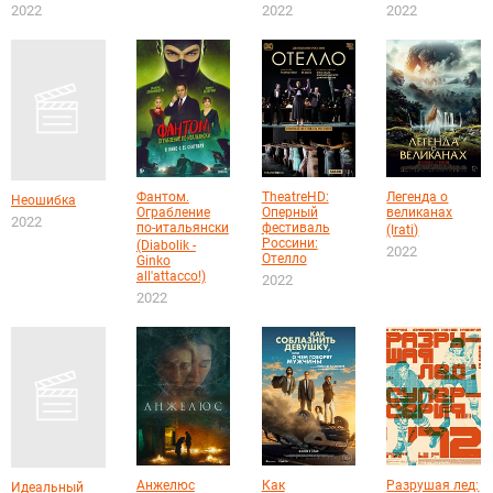
2022
2022
2022
Фантом.
TheatreHD:
Легенда о
Неошибка
Ограбление
Оперный
великанах
2022
по-итальянски
фестиваль
(Irati)
Россини:
(Diabolik -
2022
Отелло
Ginko
all'attacco!)
2022
2022
Анжелюс
Как
Разрушая лед:
Идеальный