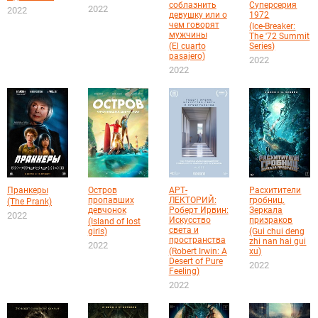
соблазнить
Суперсерия
2022
2022
девушку или о
1972
чем говорят
(Ice-Breaker:
мужчины
The '72 Summit
(El cuarto
Series)
pasajero)
2022
2022
Пранкеры
Остров
АРТ-
Расхитители
пропавших
ЛЕКТОРИЙ:
гробниц.
(The Prank)
девчонок
Роберт Ирвин:
Зеркала
2022
Искусство
призраков
(Island of lost
света и
girls)
(Gui chui deng
пространства
zhi nan hai gui
2022
(Robert Irwin: A
xu)
Desert of Pure
2022
Feeling)
2022