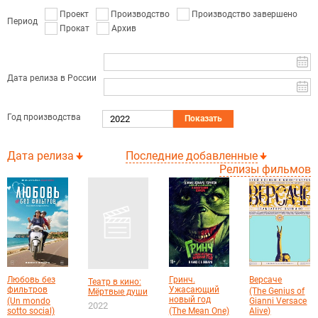
Проект
Производство
Производство завершено
Период
Прокат
Архив
Дата релиза в России
Год производства
Показать
Дата релиза
Последние добавленные
Релизы фильмов
Любовь без
Гринч.
Версаче
Театр в кино:
фильтров
Ужасающий
(The Genius of
Мёртвые души
новый год
(Un mondo
Gianni Versace
2022
sotto social)
(The Mean One)
Alive)