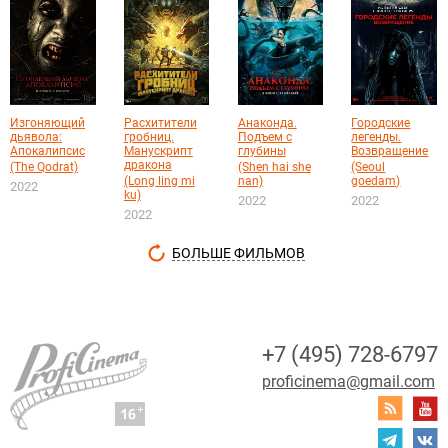
Изгоняющий
Расхитители
Анаконда.
Городские
дьявола:
гробниц.
Подъем с
легенды.
Апокалипсис
Манускрипт
глубины
Возвращение
дракона
(The Qodrat)
(Shen hai she
(Seoul
(Long ling mi
nan)
goedam)
2022
ku)
2022
2022
2022
БОЛЬШЕ ФИЛЬМОВ
+7 (495) 728-6797
proficinema@gmail.com