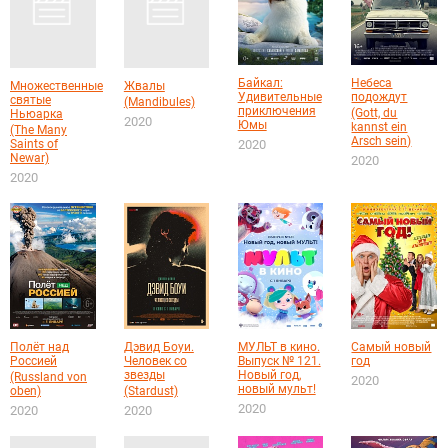
Байкал:
Небеса
Множественные
Жвалы
Удивительные
подождут
святые
(Mandibules)
приключения
(Gott, du
Ньюарка
2020
Юмы
kannst ein
(The Many
Arsch sein)
Saints of
2020
Newar)
2020
2020
Полёт над
Дэвид Боуи.
МУЛЬТ в кино.
Самый новый
Россией
Человек со
Выпуск № 121.
год
звезды
Новый год,
(Russland von
2020
новый мульт!
oben)
(Stardust)
2020
2020
2020