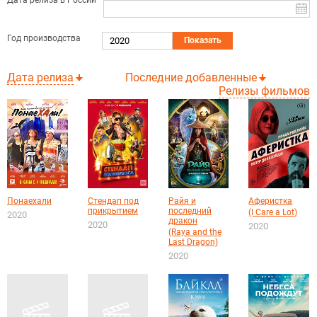
Дата релиза в России
Год производства
Показать
Дата релиза
Последние добавленные
Релизы фильмов
Понаехали
Стендап под
Райя и
Аферистка
прикрытием
последний
(I Care a Lot)
2020
дракон
2020
2020
(Raya and the
Last Dragon)
2020