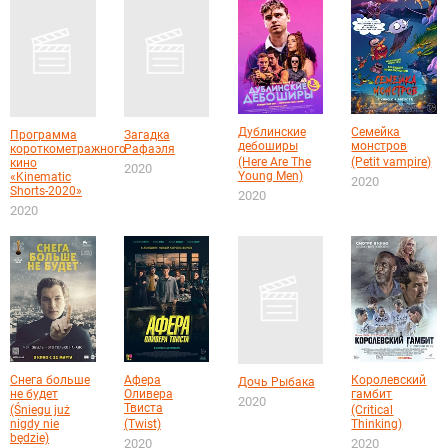
Дублинские
Семейка
Программа
Загадка
дебоширы
монстров
короткометражного
Рафаэля
(Here Are The
(Petit vampire)
кино
2020
Young Men)
«Kinematic
2020
Shorts-2020»
2020
2020
Снега больше
Афера
Королевский
Дочь Рыбака
не будет
Оливера
гамбит
2020
Твиста
(Śniegu już
(Critical
nigdy nie
(Twist)
Thinking)
będzie)
2020
2020