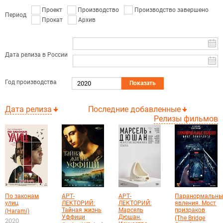
Проект
Производство
Производство завершено
Период
Прокат
Архив
Дата релиза в России
Год производства
Показать
Дата релиза
Последние добавленные
Релизы фильмов
По законам
АРТ-
АРТ-
Паранормальны
улиц
ЛЕКТОРИЙ:
ЛЕКТОРИЙ:
явления. Мост
Тайная жизнь
Марсель
призраков
(Harami)
Уффици
Дюшан.
(The Bridge
2020