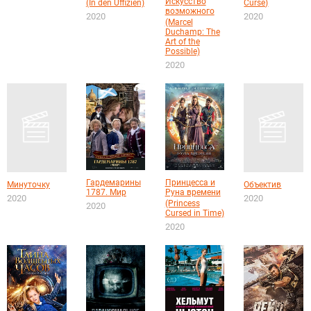
Искусство
(In den Uffizien)
Curse)
возможного
2020
2020
(Marcel
Duchamp: The
Art of the
Possible)
2020
Гардемарины
Принцесса и
Минуточку
Объектив
1787. Мир
Руна времени
2020
2020
(Princess
2020
Cursed in Time)
2020