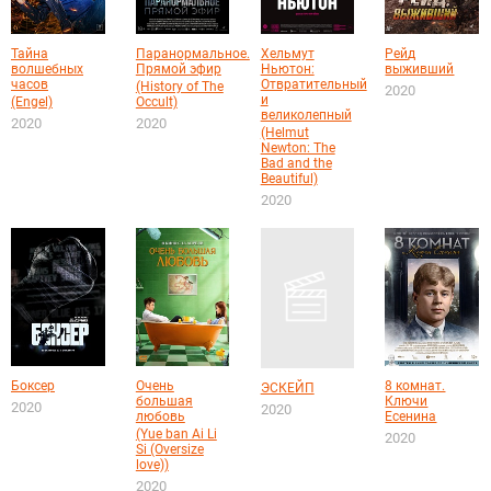
Тайна
Паранормальное.
Хельмут
Рейд
волшебных
Прямой эфир
Ньютон:
выживший
часов
Отвратительный
(History of The
2020
и
(Engel)
Occult)
великолепный
2020
2020
(Helmut
Newton: The
Bad and the
Beautiful)
2020
Боксер
Очень
8 комнат.
ЭСКЕЙП
большая
Ключи
2020
2020
любовь
Есенина
(Yue ban Ai Li
2020
Si (Oversize
love))
2020