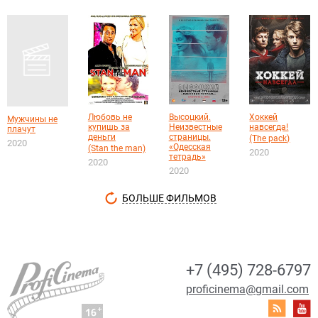
Любовь не
Высоцкий.
Хоккей
Мужчины не
купишь за
Неизвестные
навсегда!
плачут
деньги
страницы.
(The pack)
2020
«Одесская
(Stan the man)
2020
тетрадь»
2020
2020
БОЛЬШЕ ФИЛЬМОВ
+7 (495) 728-6797
proficinema@gmail.com