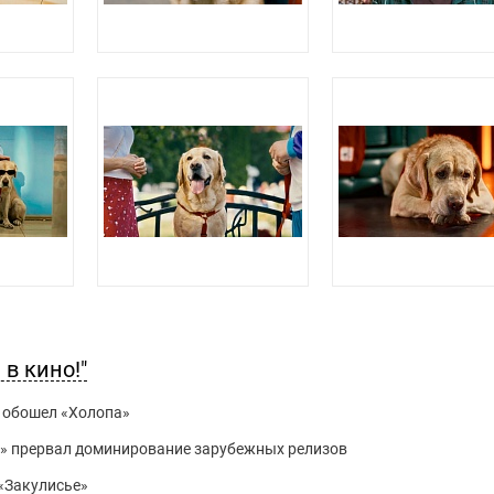
в кино!"
» обошел «Холопа»
 3» прервал доминирование зарубежных релизов
 «Закулисье»