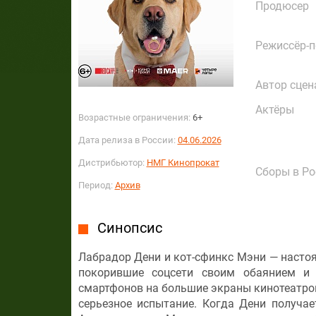
Продюсер
Режиссёр-
Автор сцен
Актёры
Возрастные ограничения:
6+
Дата релиза в России:
04.06.2026
Дистрибьютор:
НМГ Кинопрокат
Сборы в Ро
Период:
Архив
Синопсис
Лабрадор Дени и кот-сфинкс Мэни — настоя
покорившие соцсети своим обаянием и 
смартфонов на большие экраны кинотеатров
серьезное испытание. Когда Дени получа