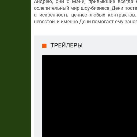
Андрею, они с Мэни, привыкшие всегда 
ослепительный мир шоу-бизнеса, Дени посте
а искренность ценнее любых контрактов
невестой, и именно Дени помогает ему зано
ТРЕЙЛЕРЫ