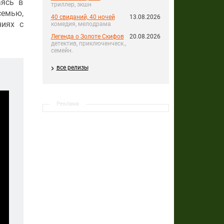
аясь в
триллер, экшн
семью,
40 свиданий, 40 ночей
13.08.2026
ниях с
комедия, мелодрама
Легенда о Золоте Скифов
20.08.2026
детектив, приключенческ.,
семейн.
все релизы
Реклама