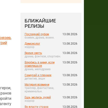
БЛИЖАЙШИЕ
РЕЛИЗЫ
Последний рубеж
13.08.2026
Князев
,
боевик, драма, военн.
рий
Демонолог
13.08.2026
хоррор
Время сиять
13.08.2026
драма, фэнтези, спортивн.
Влюбись в меня, если
13.08.2026
осмелишься
драма, мелодрама
Самурай и пленник
13.08.2026
детектив, экшн
Материя времени
13.08.2026
герои,
триллер, фантастика,
криминальн.
кранов
Ешь, молись, худей
13.08.2026
пройти
хоррор
агенту
Во власти страха
13.08.2026