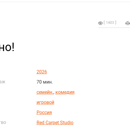
1403
но!
2026
аж
70 мин.
семейн.
,
комедия
игровой
Россия
тво
Red Carpet Studio