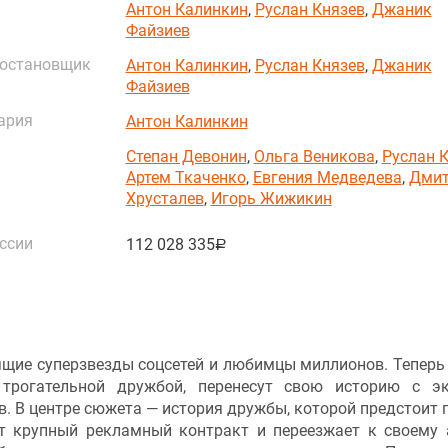
Антон Калинкин
,
Руслан Князев
,
Джаник
Файзиев
постановщик
Антон Калинкин
,
Руслан Князев
,
Джаник
Файзиев
ария
Антон Калинкин
Степан Девонин
,
Ольга Веникова
,
Руслан 
Артем Ткаченко
,
Евгения Медведева
,
Дмит
Хрусталев
,
Игорь Жижикин
ссии
112 028 335
руб.
щие суперзвезды соцсетей и любимцы миллионов. Теперь 
трогательной дружбой, перенесут свою историю с э
. В центре сюжета — история дружбы, которой предстоит 
ет крупный рекламный контракт и переезжает к своему 