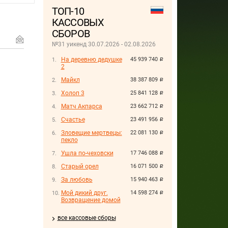
ТОП-10
КАССОВЫХ
СБОРОВ
№31 уикенд 30.07.2026 - 02.08.2026
На деревню дедушке
45 939 740
руб.
2
Майкл
38 387 809
руб.
Холоп 3
25 841 128
руб.
Матч Акпарса
23 662 712
руб.
Счастье
23 491 956
руб.
Зловещие мертвецы:
22 081 130
руб.
пекло
Ушла по-чеховски
17 746 088
руб.
Старый орел
16 071 500
руб.
За любовь
15 940 463
руб.
Мой дикий друг.
14 598 274
руб.
Возвращение домой
все кассовые сборы