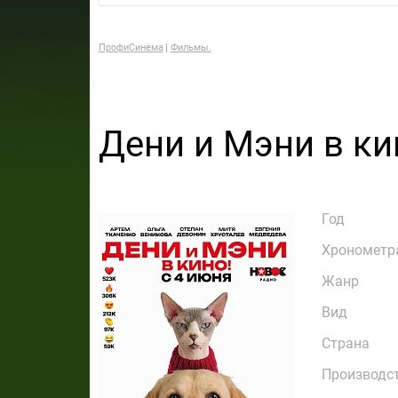
ПрофиСинема
Фильмы.
Дени и Мэни в ки
Год
Хронометр
Жанр
Вид
Страна
Производс