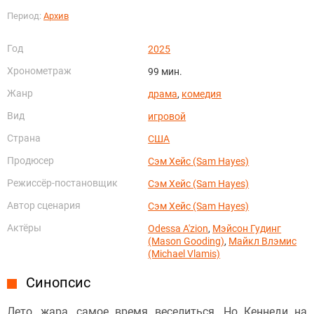
Период:
Архив
Год
2025
Хронометраж
99 мин.
Жанр
драма
,
комедия
Вид
игровой
Страна
США
Продюсер
Сэм Хейс (Sam Hayes)
Режиссёр-постановщик
Сэм Хейс (Sam Hayes)
Автор сценария
Сэм Хейс (Sam Hayes)
Актёры
Odessa A'zion
,
Мэйсон Гудинг
(Mason Gooding)
,
Майкл Влэмис
(Michael Vlamis)
Синопсис
Лето, жара, самое время веселиться. Но Кеннеди на