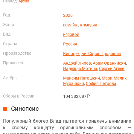
Период:
Архив
Год
2026
Жанр
семейн.
,
комедия
Вид
игровой
Страна
Россия
Производство
Киноцех
,
БигСкринПродакшн
Продюсер
Андрей Липов
,
Арам Ованнисян
,
Надежда Мотина
,
Сергей Агеев
Актёры
Максим Лагашкин
,
Марк-Малик
Мурашкин
,
София Петрова
Сборы в России
104 382 087
руб.
Синопсис
Популярный блогер Влад пытается привлечь внимание
к своему концерту оригинальным способом —