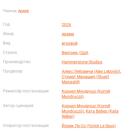
Период:
Архив
Год
2026
Жанр
драма
Вид
игровой
Страна
Венгрия
,
США
Производство
Hammerstone Studios
Продюсер
Алекс Лебовичи (Alex Lebovici)
,
Стюарт Манашил (Stuart
Manashil)
Режиссёр-постановщик
Корнел Мундруцо (Kornél
Mundruczó)
Автор сценария
Корнел Мундруцо (Kornél
Mundruczó)
,
Ката Вебер (Kata
Wéber)
Оператор-постановщик
Йорик Ле Со (Yorick Le Saux)