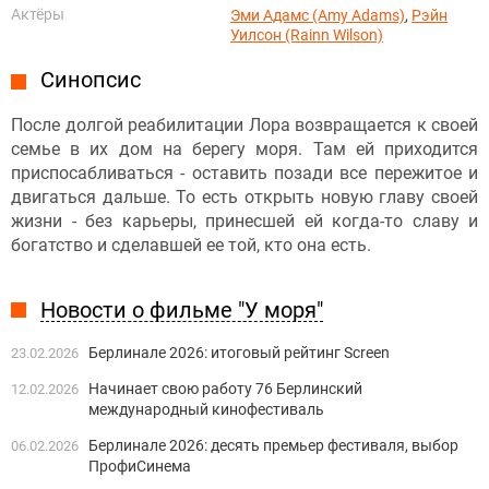
Актёры
Эми Адамс (Amy Adams)
,
Рэйн
Уилсон (Rainn Wilson)
Синопсис
После долгой реабилитации Лора возвращается к своей
семье в их дом на берегу моря. Там ей приходится
приспосабливаться - оставить позади все пережитое и
двигаться дальше. То есть открыть новую главу своей
жизни - без карьеры, принесшей ей когда-то славу и
богатство и сделавшей ее той, кто она есть.
Новости о фильме "У моря"
Берлинале 2026: итоговый рейтинг Screen
23.02.2026
Начинает свою работу 76 Берлинский
12.02.2026
международный кинофестиваль
Берлинале 2026: десять премьер фестиваля, выбор
06.02.2026
ПрофиСинема