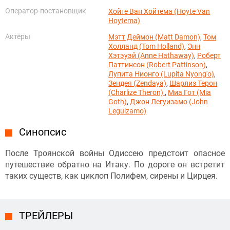
Оператор-постановщик
Хойте Ван Хойтема (Hoyte Van
Hoytema)
Актёры
Мэтт Деймон (Matt Damon)
,
Том
Холланд (Tom Holland)
,
Энн
Хэтэуэй (Anne Hathaway)
,
Роберт
Паттинсон (Robert Pattinson)
,
Лупита Нионго (Lupita Nyong'o)
,
Зендея (Zendaya)
,
Шарлиз Терон
(Charlize Theron)
,
Миа Гот (Mia
Goth)
,
Джон Легуизамо (John
Leguizamo)
Синопсис
После Троянской войны Одиссею предстоит опасное
путешествие обратно на Итаку. По дороге он встретит
таких существ, как циклоп Полифем, сирены и Цирцея.
ТРЕЙЛЕРЫ