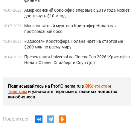
фильма
Американский бокс-офис впервые с 2019 года может
16.07.2026
достигнуть $10 млрд
Многоопытный муж: сэр Кристофер Нолан как
15.07.2026
профсоюзный босс
«Одиссея» Кристофера Нолана идет на стартовые
15.07.2026
$200 млн по всему миру
Презентация Universal на CinemaCon 2026: Кристофер
16.04.2026
Нолан, Стивен Спилберг и Снуп Догг
Подписывайтесь на ProfiCinema.ru в
ВКонтакте
и
Телеграм
и узнавайте первыми о главных новостях
кинобизнеса
Поделиться: