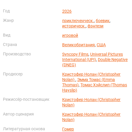
Год
2026
Жанр
приключенческ.
,
боевик
,
историческ.
,
фэнтези
Вид
игровой
Страна
Великобритания
,
США
Производство
Syncopy Films
,
Universal Pictures
International (UPI)
,
Double Negative
(DNEG)
Продюсер
Кристофер Нолан (Christopher
Nolan)
,
Эмма Томас (Emma
Thomas)
,
Томас Хэйслип (Thomas
Hayslip)
Режиссёр-постановщик
Кристофер Нолан (Christopher
Nolan)
Автор сценария
Кристофер Нолан (Christopher
Nolan)
Литературная основа
Гомер