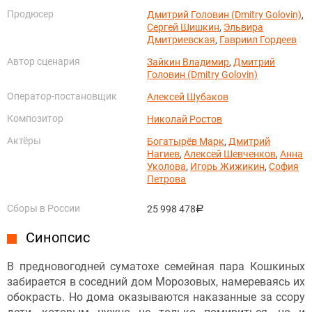
Продюсер
Дмитрий Головин (Dmitry Golovin)
,
Сергей Шишкин
,
Эльвира
Дмитриевская
,
Гавриил Гордеев
Автор сценария
Зайкин Владимир
,
Дмитрий
Головин (Dmitry Golovin)
Оператор-постановщик
Алексей Шубаков
Композитор
Николай Ростов
Актёры
Богатырёв Марк
,
Дмитрий
Нагиев
,
Алексей Шевченков
,
Анна
Уколова
,
Игорь Жижикин
,
София
Петрова
Сборы в России
25 998 478
руб.
Синопсис
В предновогодней суматохе семейная пара Кошкиных
забирается в соседний дом Морозовых, намереваясь их
обокрасть. Но дома оказываются наказанные за ссору