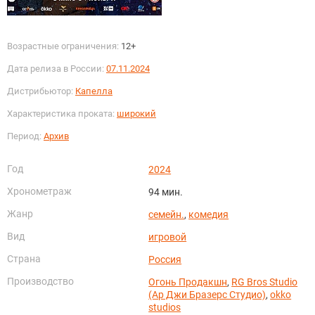
Возрастные ограничения:
12+
Дата релиза в России:
07.11.2024
Дистрибьютор:
Капелла
Характеристика проката:
широкий
Период:
Архив
Год
2024
Хронометраж
94 мин.
Жанр
семейн.
,
комедия
Вид
игровой
Страна
Россия
Производство
Огонь Продакшн
,
RG Bros Studio
(Ар Джи Бразерс Студио)
,
okko
studios