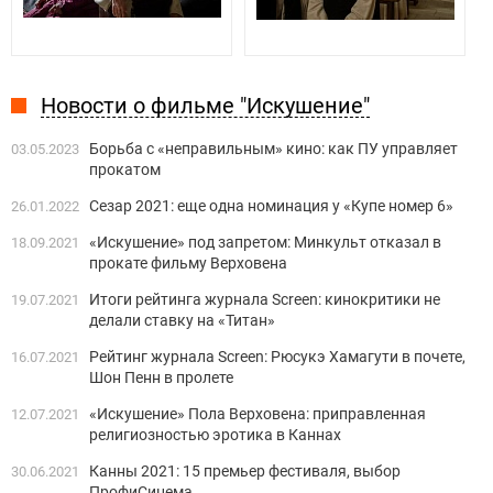
Новости о фильме "Искушение"
Борьба с «неправильным» кино: как ПУ управляет
03.05.2023
прокатом
Сезар 2021: еще одна номинация у «Купе номер 6»
26.01.2022
«Искушение» под запретом: Минкульт отказал в
18.09.2021
прокате фильму Верховена
Итоги рейтинга журнала Screen: кинокритики не
19.07.2021
делали ставку на «Титан»
Рейтинг журнала Screen: Рюсукэ Хамагути в почете,
16.07.2021
Шон Пенн в пролете
«Искушение» Пола Верховена: приправленная
12.07.2021
религиозностью эротика в Каннах
Канны 2021: 15 премьер фестиваля, выбор
30.06.2021
ПрофиСинема