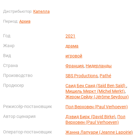
Дистрибьютор:
Капелла
Период:
Архив
Год
2021
Жанр
драма
Вид
игровой
Страна
Франция
,
Нидерланды
Производство
SBS Productions
,
Pathé
Продюсер
Саид Бен Саид (Saïd Ben Saïd)
,
Мишель Меркт (Michel Merkt)
,
Жером Сейду (Jérôme Seydoux)
Режиссёр-постановщик
Пол Верховен (Paul Verhoeven)
Автор сценария
Дэвид Бирк (David Birke)
,
Пол
Верховен (Paul Verhoeven)
Оператор-постановщик
Жанна Лапуари (Jeanne Lapoirie)