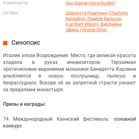
Композитор
Энн Дадли (Anne Dudley)
Актёры
Шарлотта Рэмплинг (Charlotte
Rampling)
,
Ламбер Вильсон
(Lambert Wilson)
,
Вирджини
Эфира (Virginie Efira)
Синопсис
Италия эпохи Возрождения. Место, где великая красота
хладела в руках инквизиторов. Терзаемая
эротическими видениями монахиня Бенедетта Карлини
влюбляется в новую послушницу, пылкую и
безрассудную. Вскоре об их запретной страсти узнают
за пределами монастыря.
Призы и награды:
74 Международный Каннский фестиваль:
основной
конкурс