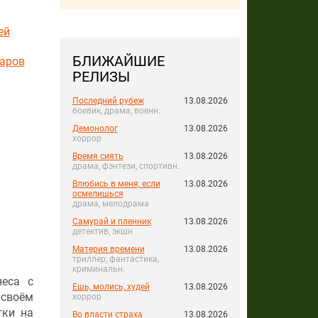
ей
БЛИЖАЙШИЕ
аров
РЕЛИЗЫ
Последний рубеж
13.08.2026
боевик, драма, военн.
Демонолог
13.08.2026
хоррор
Время сиять
13.08.2026
драма, фэнтези, спортивн.
Влюбись в меня, если
13.08.2026
осмелишься
драма, мелодрама
Самурай и пленник
13.08.2026
детектив, экшн
Материя времени
13.08.2026
триллер, фантастика,
криминальн.
неса с
Ешь, молись, худей
13.08.2026
 своём
хоррор
тки на
Во власти страха
13.08.2026