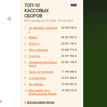
ТОП-10
КАССОВЫХ
СБОРОВ
№31 уикенд 30.07.2026 - 02.08.2026
На деревню дедушке
45 939 740
руб.
2
Майкл
38 387 809
руб.
Холоп 3
25 841 128
руб.
Матч Акпарса
23 662 712
руб.
Счастье
23 491 956
руб.
Зловещие мертвецы:
22 081 130
руб.
пекло
Ушла по-чеховски
17 746 088
руб.
Старый орел
16 071 500
руб.
За любовь
15 940 463
руб.
Мой дикий друг.
14 598 274
руб.
Возвращение домой
ер
все кассовые сборы