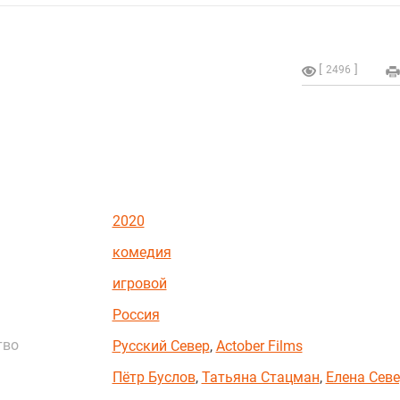
2496
2020
комедия
игровой
Россия
тво
Русский Север
,
Actober Films
Пётр Буслов
,
Татьяна Стацман
,
Елена Сев