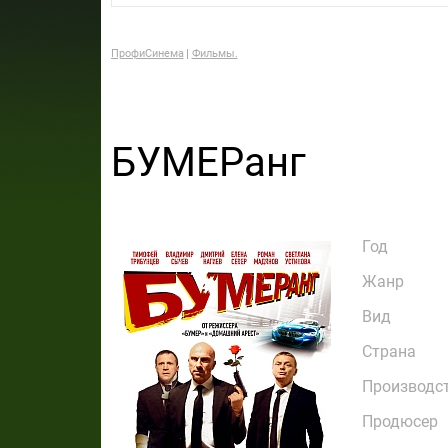
ПрофиСинема
Фильмы.
БУМЕРанг
Год
Жанр
Вид
Страна
Производс
Продюсер