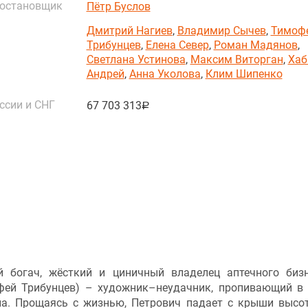
постановщик
Пётр Буслов
Дмитрий Нагиев
,
Владимир Сычев
,
Тимоф
Трибунцев
,
Елена Север
,
Роман Мадянов
,
Светлана Устинова
,
Максим Виторган
,
Хаб
Андрей
,
Анна Уколова
,
Клим Шипенко
ссии и СНГ
67 703 313
руб.
 богач, жёсткий и циничный владелец аптечного биз
ей Трибунцев) – художник–неудачник, пропивающий в
ла. Прощаясь с жизнью, Петрович падает с крыши высо