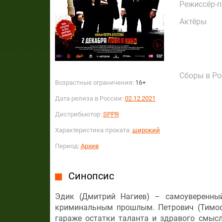
Режиссёр-
Актёры
Сборы в Ро
Возрастные ограничения:
16+
Дата релиза в России:
02.12.2021
Дистрибьютор:
SPPR
Характеристика проката:
широкий
Период:
Архив
Синопсис
Эдик (Дмитрий Нагиев) – самоуверенный
криминальным прошлым. Петрович (Тимоф
гараже остатки таланта и здравого смыс