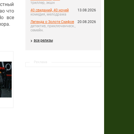
триллер, экшн
астный
во что
40 свиданий, 40 ночей
13.08.2026
комедия, мелодрама
Но все
Легенда о Золоте Скифов
20.08.2026
мора.
детектив, приключенческ.,
семейн.
все релизы
Реклама