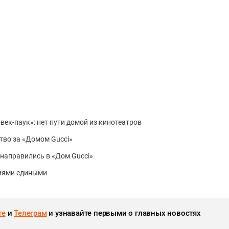
овек-паук»: нет пути домой из кинотеатров
ство за «Домом Gucci»
и направились в «Дом Gucci»
диями едиными
те
и
Телеграм
и узнавайте первыми о главных новостях