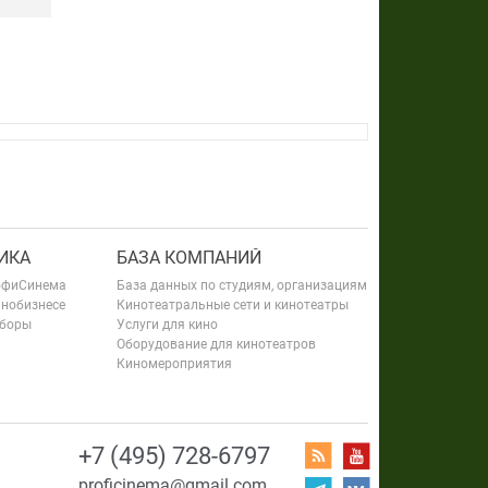
ИКА
БАЗА КОМПАНИЙ
офиСинема
База данных по студиям, организациям
инобизнесе
Кинотеатральные сети и кинотеатры
сборы
Услуги для кино
Оборудование для кинотеатров
Киномероприятия
+7 (495) 728-6797
proficinema@gmail.com