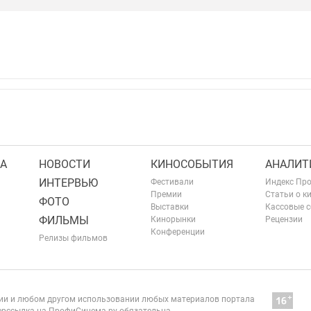
А
НОВОСТИ
КИНОСОБЫТИЯ
АНАЛИТ
ИНТЕРВЬЮ
Фестивали
Индекс Пр
Премии
Статьи о к
ФОТО
Выставки
Кассовые 
ФИЛЬМЫ
Кинорынки
Рецензии
Конференции
Релизы фильмов
нии и любом другом использовании любых материалов портала
рссылка на ПрофиСинема.ру обязательна.