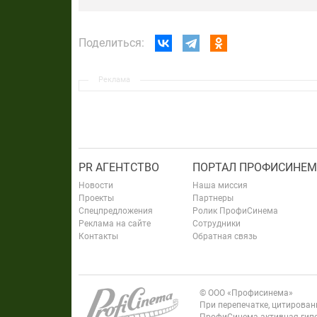
Поделиться:
Реклама
PR АГЕНТСТВО
ПОРТАЛ ПРОФИСИНЕМ
Новости
Наша миссия
Проекты
Партнеры
Спецпредложения
Ролик ПрофиСинема
Реклама на сайте
Сотрудники
Контакты
Обратная связь
© ООО «Профисинема»
При перепечатке, цитирова
ПрофиСинема активная гипе