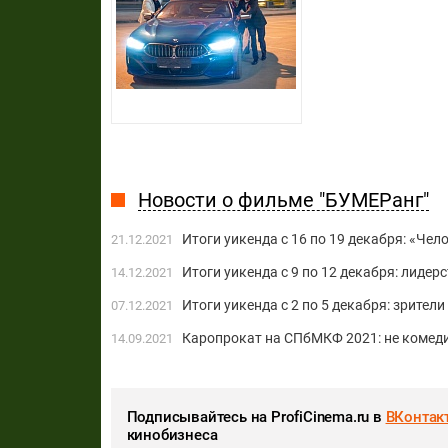
Новости о фильме "БУМЕРанг"
Итоги уикенда с 16 по 19 декабря: «Чел
21.12.2021
Итоги уикенда с 9 по 12 декабря: лидер
14.12.2021
Итоги уикенда с 2 по 5 декабря: зрител
07.12.2021
Каропрокат на СПбМКФ 2021: не коме
14.09.2021
Подписывайтесь на ProfiCinema.ru в
ВКонтак
кинобизнеса