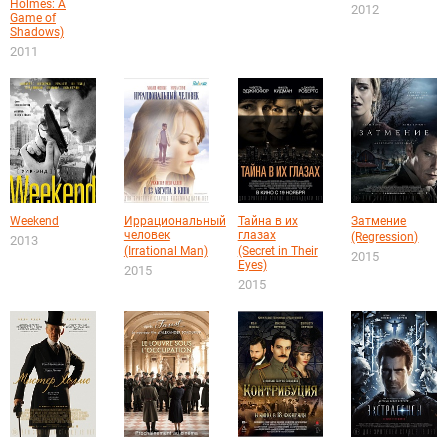
Holmes: A
2012
Game of
Shadows)
2011
Weekend
Иррациональный
Тайна в их
Затмение
человек
глазах
(Regression)
2013
(Irrational Man)
(Secret in Their
2015
Eyes)
2015
2015