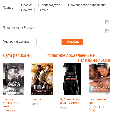
Проект
Производство
Производство завершено
Период
Прокат
Архив
Дата релиза в России
Год производства
Показать
Дата релиза
Последние добавленные
Релизы фильмов
Шерлок
Шпион
Я, Алекс Кросс
Ржавчина и
Холмс: Игра
кость
(I, ALEX CROSS)
2011
теней
(De rouille et
2012
(Sherlock
d'os)