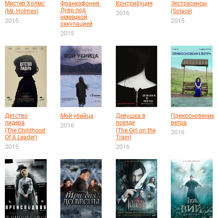
Мистер Холмс
Франкофония.
Контрибуция
Экстрасенсы
Лувр под
(Mr. Holmes)
(Solace)
2016
немецкой
2015
2015
оккупацией
2015
Детство
Мой убийца
Девушка в
Прикосновение
лидера
поезде
ветра
2016
(The Childhood
(The Girl on the
2016
Of A Leader)
Train)
2015
2016