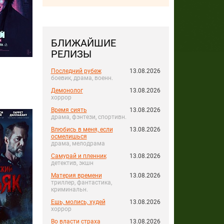
БЛИЖАЙШИЕ
РЕЛИЗЫ
Последний рубеж
13.08.2026
боевик, драма, военн.
Демонолог
13.08.2026
хоррор
Время сиять
13.08.2026
драма, фэнтези, спортивн.
Влюбись в меня, если
13.08.2026
осмелишься
драма, мелодрама
Самурай и пленник
13.08.2026
детектив, экшн
Материя времени
13.08.2026
триллер, фантастика,
криминальн.
Ешь, молись, худей
13.08.2026
хоррор
Во власти страха
13.08.2026