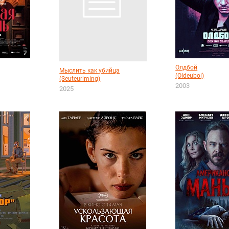
Олдбой
Мыслить как убийца
(Oldeuboi)
(Seuteuriming)
2003
2025