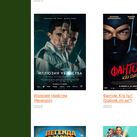
2025
Иллюзия убийства
Фантом. Кто ты?
(Reversion)
(Diabolik chi sei?)
2025
2023