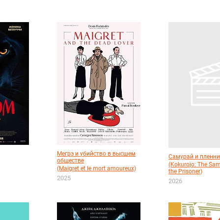
Мегрэ и убийство в высшем
Самурай и пленни
обществе
(Kokurojo: The Sa
(Maigret et le mort amoureux)
the Prisoner)
2025
2026