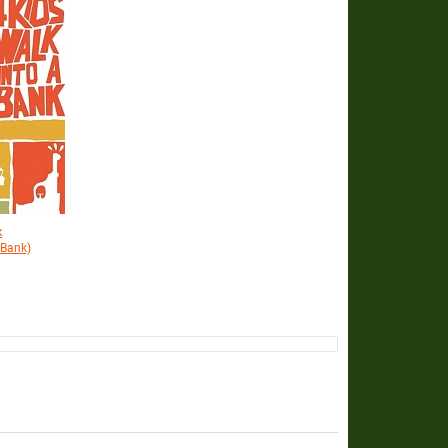
к
 Bank)