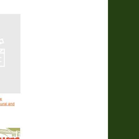
к
murai and