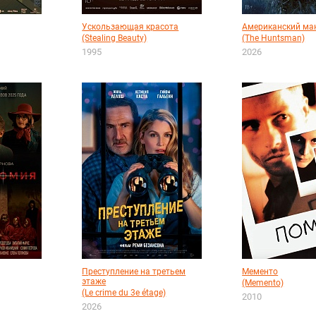
Ускользающая красота
Американский ма
(Stealing Beauty)
(The Huntsman)
1995
2026
Преступление на третьем
Мементо
этаже
(Memento)
(Le crime du 3e étage)
2010
2026