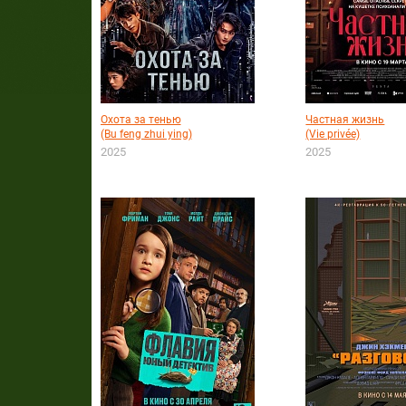
Охота за тенью
Частная жизнь
(Bu feng zhui ying)
(Vie privée)
2025
2025