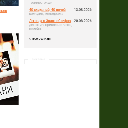
триллер, экшн
40 свиданий, 40 ночей
13.08.2026
ньяк
комедия, мелодрама
Легенда о Золоте Скифов
20.08.2026
детектив, приключенческ.,
семейн.
все релизы
Реклама