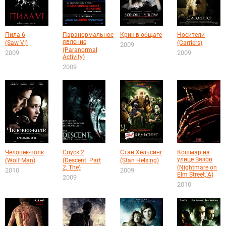
Пила 6
Паранормальное
Крик в общаге
Носители
явление
(Saw VI)
(Carriers)
2009
(Paranormal
2009
2009
Activity)
2009
Человек-волк
Спуск 2
Стан Хельсинг
Кошмар на
улице Вязов
(Wolf Man)
(Descent: Part
(Stan Helsing)
2, The)
(Nightmare on
2010
2009
Elm Street, A)
2009
2010