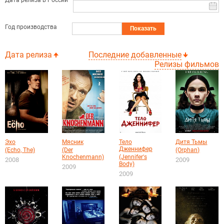
Дата релиза в России
Год производства
Показать
Дата релиза
Последние добавленные
Релизы фильмов
Эхо
Мясник
Тело
Дитя Тьмы
Дженнифер
(Echo, The)
(Der
(Orphan)
Knochenmann)
(Jennifer's
2008
2009
Body)
2009
2009