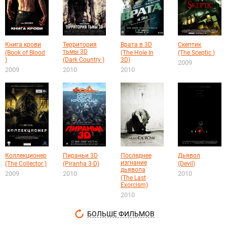
Книга крови
Территория
Врата в 3D
Скептик
тьмы 3D
(Book of Blood
(The Hole In
(The Sceptic )
)
(Dark Country )
3D)
2009
2009
2010
2010
Коллекционер
Пираньи 3D
Последнее
Дьявол
изгнание
(The Collector )
(Piranha 3-D)
(Devil)
дьявола
2009
2010
2010
(The Last
Exorcism)
2010
БОЛЬШЕ ФИЛЬМОВ