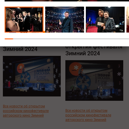
Все новости о премии Золотой
Все новости о фестивале Сандэнс
глобус
Поделиться:
7 декабря, Москва
1 декабря, Москва, кинотеатр
Художественный
Церемония
Церемония
закрытия фестиваля
открытия фестиваля
Зимний 2024
Зимний 2024
Все новости об открытом
Все новости об открытом
российском кинофестивале
российском кинофестивале
авторского кино Зимний
авторского кино Зимний