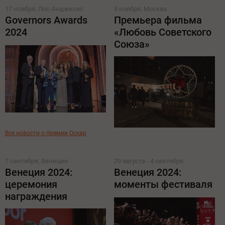
17 ноября, Лос-Анджелес
5 ноября, Москва
Governors Awards
Премьера фильма
2024
«Любовь Советского
Союза»
Все новости о премии Оскар
7 сентября, Венеция
29 августа - 4 сентября
Венеция 2024:
Венеция 2024:
церемония
моменты фестиваля
награждения