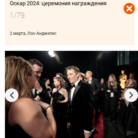
Оскар 2024: церемония награждения
1/79
ПОДПИСАТЬСЯ
2 марта, Лос-Анджелес
В ФОКУСЕ:
ВЕНЕЦИЯ 2026
СПБМКФ 2026
ПИТЧИНГИ
КИНОБИЗНЕС
23 января — 2 февраля 2025,
5 января, Лос-Анджелес
Парк-Сити, США
Золотой глобус 2024:
Сандэнс 2025:
церемония
моменты
награждения
фестивальной жизни