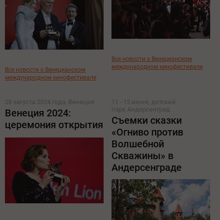
Все новости о Венецианском
международном кинофестивале
Все новости о Венецианском
международном кинофестивале
28 августа 2024 года, Венеция
11 - 15 июня, детский
парк Андерсенград
Венеция 2024:
Съемки сказки
церемония открытия
«Огниво против
Волшебной
Скважины» в
Андерсенграде