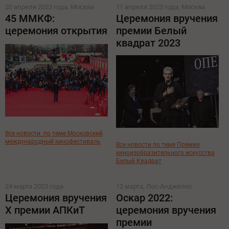
20 апреля 2023 года, Москва
11 апреля 2023 года, Москва
45 ММКФ:
Церемония вручения
церемония открытия
премии Белый
квадрат 2023
Все новости
по теме Московский
международный кинофестиваль
Все новости по теме Премия
киноизобразительного искусства
Белый Квадрат
24 марта 2023 года
12 марта, Лос-Анджелес
Церемония вручения
Оскар 2022:
X премии АПКиТ
церемония вручения
премии