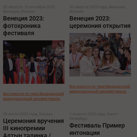
30 августа—9 сентября 2023,
30 августа 2023 года, Венеция,
Венеция, Италия
Италия.
Венеция 2023:
Венеция 2023:
фотохроника
церемония открытия
фестиваля
Все новости по теме Венецианский
международный кинофестиваль
Все новости по теме Венецианский
международный кинофестиваль
29 июля 2023 года, Казань
1-4 июня 2023 года, Санкт-
Петербург
Церемония вручения
Фестиваль Пример
III кинопремии
интонации
Алтын тәлинкә /