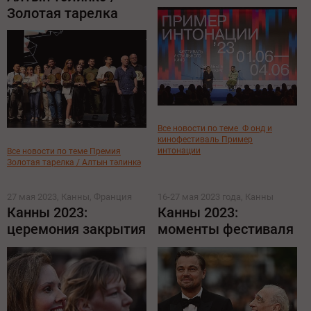
Золотая тарелка
Все новости по теме
Ф
онд и
кинофестиваль Пример
интонации
Все новости по теме Премия
Золотая тарелка / Алтын тәлинкә
27 мая 2023, Канны, Франция
16-27 мая 2023 года, Канны
Канны 2023:
Канны 2023:
церемония закрытия
моменты фестиваля