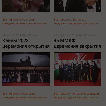
Все новости о Каннском
Все новости о Каннском
международном кинофестивале
международном кинофестивале
16 мая 2023 года, Канны
27 апреля 2023 года, Москва
Канны 2023:
45 ММКФ:
церемония открытия
церемония закрытия
Все новости о Каннском
Все новости
по теме Московский
международном кинофестивале
международный кинофестиваль