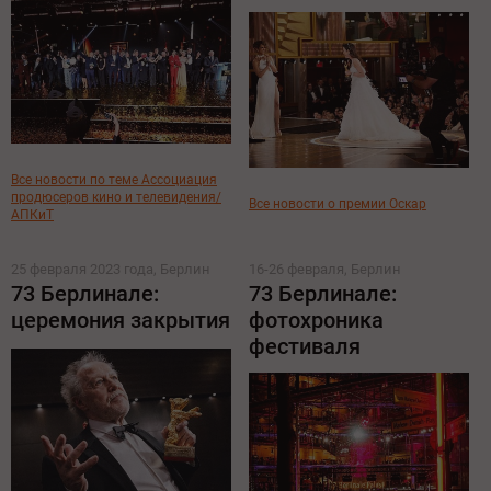
Все новости по теме Ассоциация
продюсеров кино и телевидения/
Все новости о премии Оскар
АПКиТ
25 февраля 2023 года, Берлин
16-26 февраля, Берлин
73 Берлинале:
73 Берлинале:
церемония закрытия
фотохроника
фестиваля