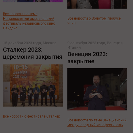
Все новости по теме
Все новости о Золотом глобусе
Национальный американский
2023
фестиваль независимого кино
Сандэнс
15 декабря 2023 года, Москва
9 сентября 2023 года, Венеция,
Италия
Сталкер 2023:
Венеция 2023:
церемония закрытия
закрытие
Все новости о фестивале Сталкер
Все новости по теме Венецианский
международный кинофестиваль