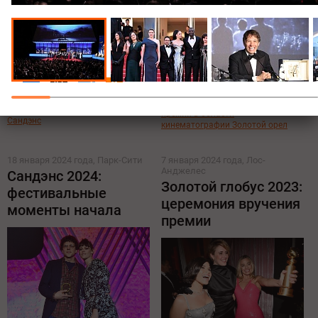
Поделиться:
Все новости по теме
Национальный американский
Все новости о Национальной
фестиваль независимого кино
премии в области
Сандэнс
кинематографии Золотой орел
18 января 2024 года, Парк-Сити
7 января 2024 года, Лос-
Анджелес
Сандэнс 2024:
Золотой глобус 2023:
фестивальные
церемония вручения
моменты начала
премии