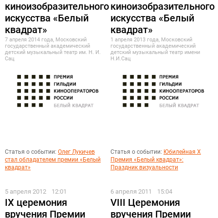
киноизобразительного
киноизобразительного
искусства «Белый
искусства «Белый
квадрат»
квадрат»
7 апреля 2014 года, Московский
1 апреля 2013 года, Московский
государственный академический
государственный академический
детский музыкальный театр им. Н. И.
детский музыкальный театр имени
Сац
Н.И.Сац
Статья о событии:
Олег Лукичев
Статья о событии:
Юбилейная X
стал обладателем премии «Белый
Премия «Белый квадрат»:
квадрат»
Праздник визуальности
5 апреля 2012
12:01
6 апреля 2011
15:04
IX церемония
VIII Церемония
вручения Премии
вручения Премии