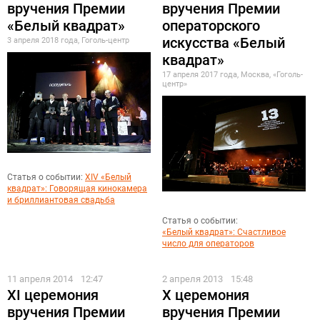
вручения Премии
вручения Премии
«Белый квадрат»
операторского
искусства «Белый
3 апреля 2018 года, Гоголь-центр
квадрат»
17 апреля 2017 года, Москва, «Гоголь-
центр»
Статья о событии:
XIV «Белый
квадрат»: Говорящая кинокамера
и бриллиантовая свадьба
Статья о событии:
«Белый квадрат»: Счастливое
число для операторов
11 апреля 2014
12:47
2 апреля 2013
15:48
XI церемония
X церемония
вручения Премии
вручения Премии