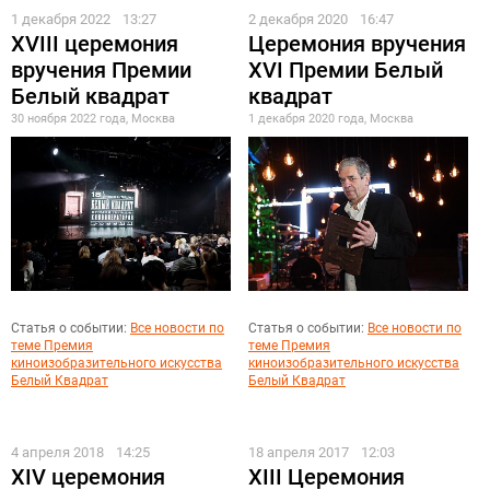
1 декабря 2022
13:27
2 декабря 2020
16:47
XVIII церемония
Церемония вручения
вручения Премии
XVI Премии Белый
Белый квадрат
квадрат
30 ноября 2022 года, Москва
1 декабря 2020 года, Москва
Статья о событии:
Все новости по
Статья о событии:
Все новости по
теме Премия
теме Премия
киноизобразительного искусства
киноизобразительного искусства
Белый Квадрат
Белый Квадрат
4 апреля 2018
14:25
18 апреля 2017
12:03
XIV церемония
XIII Церемония