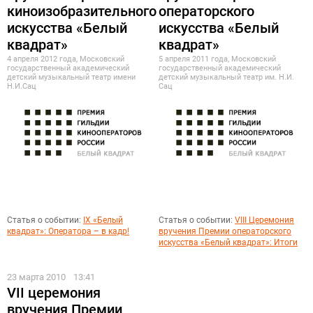
киноизобразительного
операторского
искусства «Белый
искусства «Белый
квадрат»
квадрат»
4 апреля 2012 года, Московский
5 апреля 2011 года, Московский
государственный академический
государственный академический
детский музыкальный театр имени
детский музыкальный театр им. Н.И.
Н.И.Сац
Сац
Статья о событии:
IX «Белый
Статья о событии:
VIII Церемония
квадрат»: Оператора – в кадр!
вручения Премии операторского
искусства «Белый квадрат»: Итоги
23 марта 2010
13:41
VII церемония
вручения Премии