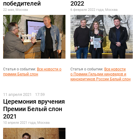
победителей
2022
22 мая, Москва
6 февраля 2022 года, Москва
Статья о событии:
Все новости о
Статья о событии:
Все новости
премии Белый слон
о Премии Гильдии киноведов и
кинокритиков России Белый слон
11 апреля 2021
17:59
Церемония вручения
Премии Белый слон
2021
10 апреля 2021 года, Москва