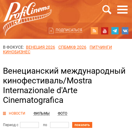
ПОДПИСАТЬСЯ
В ФОКУСЕ:
ВЕНЕЦИЯ 2026
СПБМКФ 2026
ПИТЧИНГИ
КИНОБИЗНЕС
Венецианский международный
кинофестиваль/Mostra
Internazionale d'Arte
Cinematografica
НОВОСТИ
ФИЛЬМЫ
ФОТО
Период с
по
показать