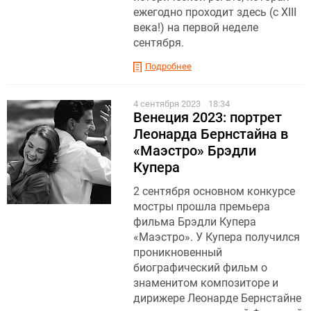
ежегодно проходит здесь (c XIII
века!) на первой неделе
сентября.
Подробнее
4 сентября 2023
18:34
Венеция 2023: портрет
Леонарда Бернстайна в
«Маэстро» Брэдли
Купера
2 сентября основном конкурсе
мостры прошла премьера
фильма Брэдли Купера
«Маэстро». У Купера получился
проникновенный
биографический фильм о
знаменитом композиторе и
дирижере Леонарде Бернстайне