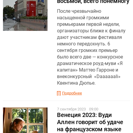
восьмой, всего понемногу
После чрезвычайно
насыщенной громкими
премьерами первой недели,
организаторы ближе к финалу
дают участникам фестиваля
немного передохнуть. 6
сентября громких премьер
было всего две — конкурсное
драматическое роуд-муви «Я
капитан» Маттео Гарроне и
внеконкурсный «Daaaaaali»
Квентина Дюпье.
Подробнее
7 сентября 2023
09:00
Венеция 2023: Вуди
Аллен говорит об удаче
на французском языке