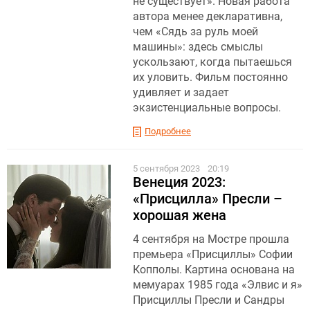
не существует». Новая работа
автора менее декларативна,
чем «Сядь за руль моей
машины»: здесь смыслы
ускользают, когда пытаешься
их уловить. Фильм постоянно
удивляет и задает
экзистенциальные вопросы.
Подробнее
5 сентября 2023
20:19
Венеция 2023:
«Присцилла» Пресли –
хорошая жена
4 сентября на Мостре прошла
премьера «Присциллы» Софии
Копполы. Картина основана на
мемуарах 1985 года «Элвис и я»
Присциллы Пресли и Сандры