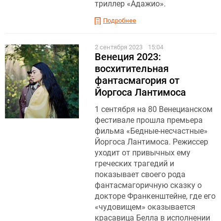
триллер «Адажио».
Подробнее
2 сентября 2023
15:04
Венеция 2023:
восхитительная
фантасмагория от
Йоргоса Лантимоса
1 сентября на 80 Венецианском
фестивале прошла премьера
фильма «Бедные-несчастные»
Йоргоса Лантимоса. Режиссер
уходит от привычных ему
греческих трагедий и
показывает своего рода
фантасмагоричную сказку о
докторе Франкенштейне, где его
«чудовищем» оказывается
красавица Белла в исполнении