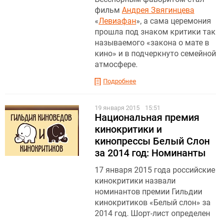
фильм
Андрея Звягинцева
«
Левиафан
», а сама церемония
прошла под знаком критики так
называемого «закона о мате в
кино» и в подчеркнуто семейной
атмосфере.
Подробнее
19 января 2015
15:51
Национальная премия
кинокритики и
кинопрессы Белый Слон
за 2014 год: Номинанты
17 января 2015 года российские
кинокритики назвали
номинантов премии Гильдии
кинокритиков «Белый слон» за
2014 год. Шорт-лист определен