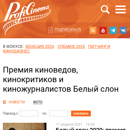
ПОДПИСАТЬСЯ
В ФОКУСЕ:
ВЕНЕЦИЯ 2026
СПБМКФ 2026
ПИТЧИНГИ
КИНОБИЗНЕС
Премия киноведов,
кинокритиков и
киножурналистов Белый слон
НОВОСТИ
ФОТО
Период с
по
показать
11 апреля 2021
19:32
Белый слон 2020: премия