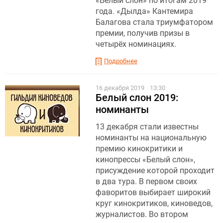
«Белый слон» по итогам 2019
года. «Дылда» Кантемира
Балагова стала триумфатором
премии, получив призы в
четырёх номинациях.
Подробнее
16 декабря 2019
13:30
Белый слон 2019:
номинанты
13 декабря стали известны
номинанты на национальную
премию кинокритики и
кинопрессы «Белый слон»,
присуждение которой проходит
в два тура. В первом своих
фаворитов выбирает широкий
круг кинокритиков, киноведов,
журналистов. Во втором