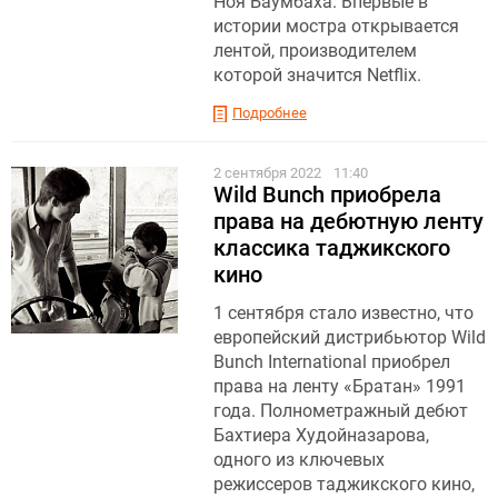
Ноя Баумбаха. Впервые в
истории мостра открывается
лентой, производителем
которой значится Netflix.
Подробнее
2 сентября 2022
11:40
Wild Bunch приобрела
права на дебютную ленту
классика таджикского
кино
1 сентября стало известно, что
европейский дистрибьютор Wild
Bunch International приобрел
права на ленту «Братан» 1991
года. Полнометражный дебют
Бахтиера Худойназарова,
одного из ключевых
режиссеров таджикского кино,