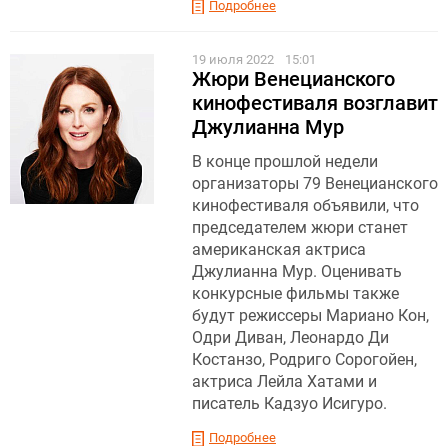
Подробнее
19 июля 2022
15:01
Жюри Венецианского
кинофестиваля возглавит
Джулианна Мур
В конце прошлой недели
организаторы 79 Венецианского
кинофестиваля объявили, что
председателем жюри станет
американская актриса
Джулианна Мур. Оценивать
конкурсные фильмы также
будут режиссеры Мариано Кон,
Одри Диван, Леонардо Ди
Костанзо, Родриго Сорогойен,
актриса Лейла Хатами и
писатель Кадзуо Исигуро.
Подробнее