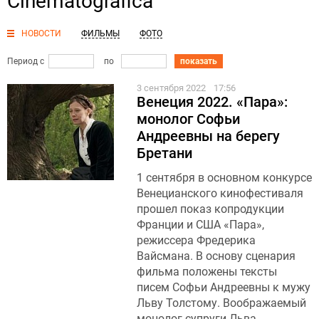
Cinematografica
НОВОСТИ
ФИЛЬМЫ
ФОТО
Период с
по
показать
3 сентября 2022
17:56
Венеция 2022. «Пара»:
монолог Софьи
Андреевны на берегу
Бретани
1 сентября в основном конкурсе
Венецианского кинофестиваля
прошел показ копродукции
Франции и США «Пара»,
режиссера Фредерика
Вайсмана. В основу сценария
фильма положены тексты
писем Софьи Андреевны к мужу
Льву Толстому. Воображаемый
монолог супруги Льва