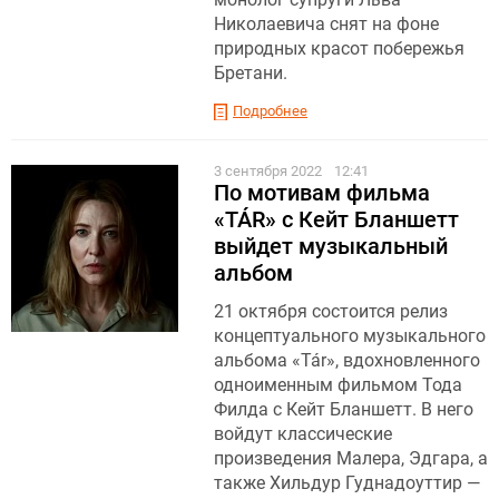
Николаевича снят на фоне
природных красот побережья
Бретани.
Подробнее
3 сентября 2022
12:41
По мотивам фильма
«TÁR» с Кейт Бланшетт
выйдет музыкальный
альбом
21 октября состоится релиз
концептуального музыкального
альбома «Tár», вдохновленного
одноименным фильмом Тода
Филда с Кейт Бланшетт. В него
войдут классические
произведения Малера, Эдгара, а
также Хильдур Гуднадоуттир —