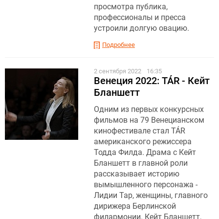
просмотра публика,
профессионалы и пресса
устроили долгую овацию.
Подробнее
2 сентября 2022
16:35
Венеция 2022: TÁR - Кейт
Бланшетт
Одним из первых конкурсных
фильмов на 79 Венецианском
кинофестивале стал TÁR
американского режиссера
Тодда Филда. Драма с Кейт
Бланшетт в главной роли
рассказывает историю
вымышленного персонажа -
Лидии Тар, женщины, главного
дирижера Берлинской
филармонии. Кейт Бланшетт,