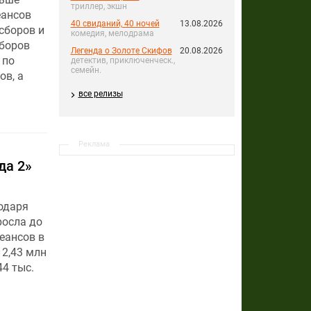
триллер, экшн
еансов
40 свиданий, 40 ночей
13.08.2026
сборов и
комедия, мелодрама
сборов
Легенда о Золоте Скифов
20.08.2026
 по
детектив, приключенческ.,
семейн.
ов, а
все релизы
Реклама
да 2»
одаря
росла до
еансов в
2,43 млн
4 тыс.