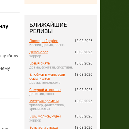
БЛИЖАЙШИЕ
илу
РЕЛИЗЫ
Последний рубеж
13.08.2026
боевик, драма, военн.
Демонолог
13.08.2026
 футболу.
хоррор
Время сиять
13.08.2026
драма, фэнтези, спортивн.
жнему
Влюбись в меня, если
13.08.2026
осмелишься
драма, мелодрама
Самурай и пленник
13.08.2026
детектив, экшн
Материя времени
13.08.2026
триллер, фантастика,
криминальн.
Ешь, молись, худей
13.08.2026
хоррор
Во власти страха
13.08.2026
льше