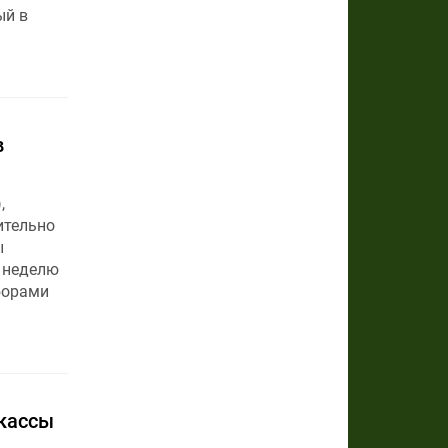
ый в
в
,
ительно
ы
ю неделю
борами
 кассы