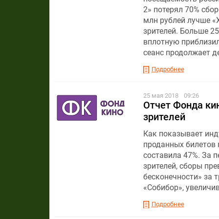
2» потерял 70% сбор
млн рублей лучше «
зрителей. Больше 2
вплотную приблизил
сеанс продолжает д
Подробнее
25 мая 2018
09:26
Отчет Фонда кин
зрителей
Как показывает инд
проданных билетов 
составила 47%. За 
зрителей, сборы пр
бесконечности» за т
«Собибор», увеличив
Подробнее