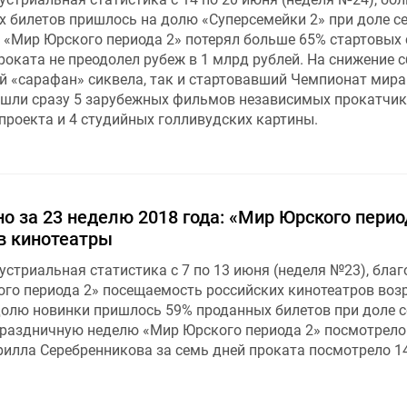
 билетов пришлось на долю «Суперсемейки 2» при доле с
 «Мир Юрского периода 2» потерял больше 65% стартовых 
роката не преодолел рубеж в 1 млрд рублей. На снижение 
й «сарафан» сиквела, так и стартовавший Чемпионат мира
вошли сразу 5 зарубежных фильмов независимых прокатчик
проекта и 4 студийных голливудских картины.
о за 23 неделю 2018 года: «Мир Юрского перио
в кинотеатры
стриальная статистика с 7 по 13 июня (неделя №23), благ
го периода 2» посещаемость российских кинотеатров воз
 долю новинки пришлось 59% проданных билетов при доле с
праздничную неделю «Мир Юрского периода 2» посмотрело 
рилла Серебренникова за семь дней проката посмотрело 14