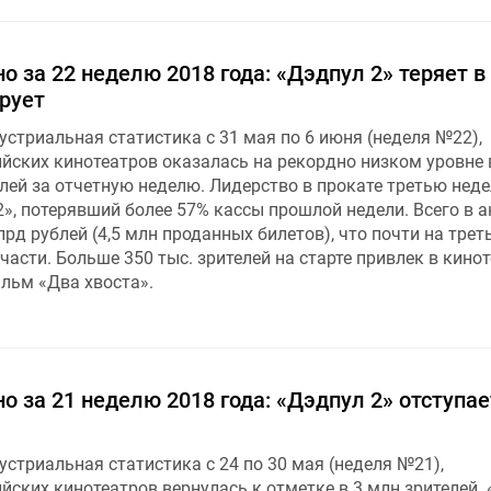
о за 22 неделю 2018 года: «Дэдпул 2» теряет в 
рует
стриальная статистика с 31 мая по 6 июня (неделя №22),
йских кинотеатров оказалась на рекордно низком уровне 
телей за отчетную неделю. Лидерство в прокате третью нед
», потерявший более 57% кассы прошлой недели. Всего в а
рд рублей (4,5 млн проданных билетов), что почти на трет
части. Больше 350 тыс. зрителей на старте привлек в кино
льм «Два хвоста».
о за 21 неделю 2018 года: «Дэдпул 2» отступает
стриальная статистика с 24 по 30 мая (неделя №21),
йских кинотеатров вернулась к отметке в 3 млн зрителей.