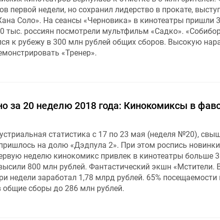
ов первой недели, но сохранил лидерство в прокате, высту
Хана Соло». На сеансы «Черновика» в кинотеатры пришли 3
50 тыс. россиян посмотрели мультфильм «Садко». «Собибо
ся к рубежу в 300 млн рублей общих сборов. Высокую нар
емонстрировать «Тренер».
о за 20 неделю 2018 года: Кинокомиксы в фаво
устриальная статистика с 17 по 23 мая (неделя №20), свы
пришлось на долю «Дэдпула 2». При этом роспись новинки
первую неделю кинокомикс привлек в кинотеатры больше 3
евысили 800 млн рублей. Фантастический экшн «Мстители. 
ри недели заработал 1,78 млрд рублей. 65% посещаемости
 общие сборы до 286 млн рублей.