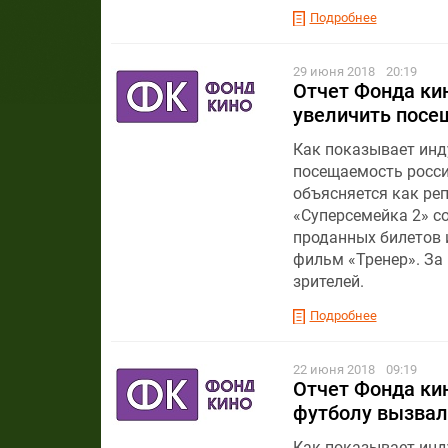
Подробнее
29 июня 2018
20:19
Отчет Фонда кин
увеличить посе
Как показывает инду
посещаемость росси
объясняется как реп
«Суперсемейка 2» с
проданных билетов и
фильм «Тренер». За
зрителей.
Подробнее
22 июня 2018
09:19
Отчет Фонда кин
футболу вызвал 
Как показывает инд