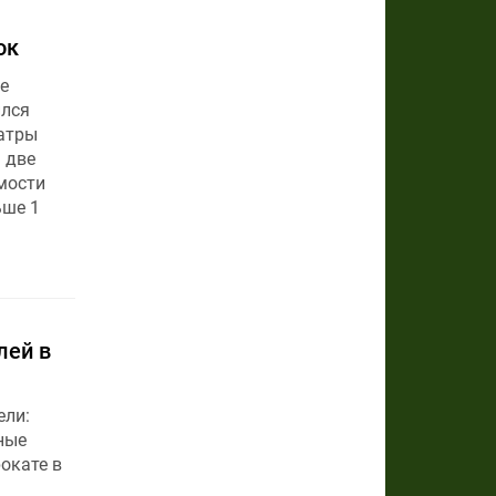
ок
е
ился
еатры
 две
мости
ьше 1
лей в
ели:
ные
окате в