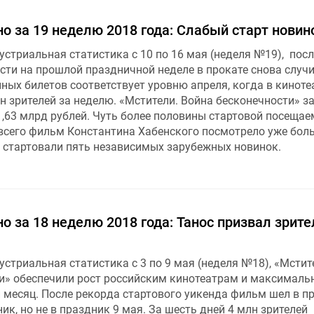
о за 19 неделю 2018 года: Слабый старт новин
стриальная статистика с 10 по 16 мая (неделя №19), посл
ти на прошлой праздничной неделе в прокате снова случ
нных билетов соответствует уровню апреля, когда в кинот
лн зрителей за неделю. «Мстители. Война бесконечности» за
1,63 млрд рублей. Чуть более половины стартовой посещае
 всего фильм Константина Хабенского посмотрело уже бол
о стартовали пять независимых зарубежных новинок.
о за 18 неделю 2018 года: Танос призвал зрите
стриальная статистика с 3 по 9 мая (неделя №18), «Мстит
и» обеспечили рост российским кинотеатрам и максималь
 месяц. После рекорда стартового уикенда фильм шел в пр
ик, но не в праздник 9 мая. За шесть дней 4 млн зрителей