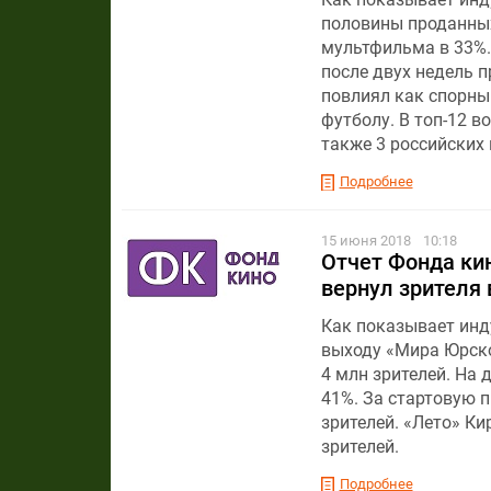
половины проданных
мультфильма в 33%.
после двух недель п
повлиял как спорны
футболу. В топ-12 
также 3 российских 
Подробнее
15 июня 2018
10:18
Отчет Фонда кин
вернул зрителя 
Как показывает инду
выходу «Мира Юрско
4 млн зрителей. На
41%. За стартовую 
зрителей. «Лето» Ки
зрителей.
Подробнее