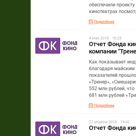
обеспечили проекту 
кинотеатрах посмотр
Подробнее
4 мая 2018
10:25
Отчет Фонда кин
компании "Трене
Как показывает инду
благодаря майским 
показателей прошло
«Тренер», «Смешарик
552 млн рублей, что
681 млн рублей «Тр
Подробнее
27 апреля 2018
19:42
Отчет Фонда кин