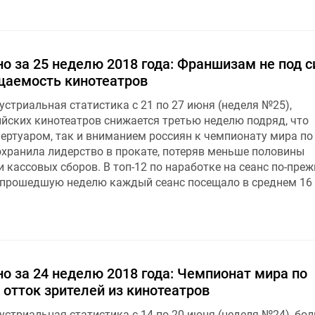
о за 25 неделю 2018 года: Франшизам не под с
щаемость кинотеатров
стриальная статистика с 21 по 27 июня (неделя №25),
йских кинотеатров снижается третью неделю подряд, что
ертуаром, так и вниманием россиян к чемпионату мира по
охранила лидерство в прокате, потеряв меньше половины
 кассовых сборов. В топ-12 по наработке на сеанс по-пре
 прошедшую неделю каждый сеанс посещало в среднем 16
о за 24 неделю 2018 года: Чемпионат мира по
отток зрителей из кинотеатров
устриальная статистика с 14 по 20 июня (неделя №24), бо