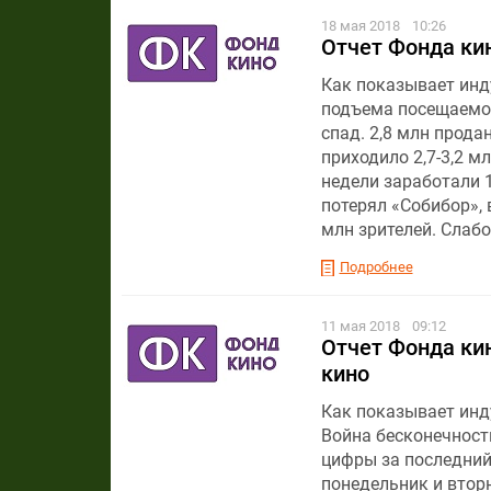
18 мая 2018
10:26
Отчет Фонда кин
Как показывает инду
подъема посещаемос
спад. 2,8 млн прода
приходило 2,7-3,2 м
недели заработали 
потерял «Собибор»,
млн зрителей. Слаб
Подробнее
11 мая 2018
09:12
Отчет Фонда кин
кино
Как показывает инду
Война бесконечност
цифры за последний
понедельник и вторн