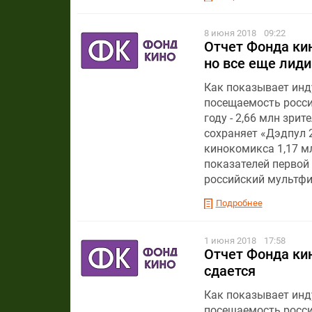
8 июня 2018
09:22
Отчет Фонда кин
но все еще лиди
Как показывает инду
посещаемость росси
году - 2,66 млн зри
сохраняет «Дэдпул 2
кинокомикса 1,17 мл
показателей первой 
российский мультфи
Подробнее
1 июня 2018
17:58
Отчет Фонда кин
сдается
Как показывает инду
посещаемость росси