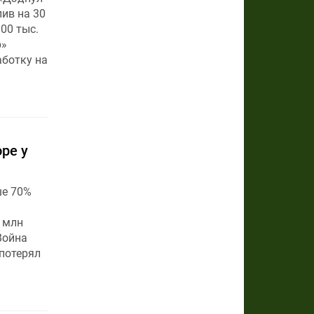
пив на 30
00 тыс.
р»
аботку на
ре у
ше 70%
 млн
Война
 потерял