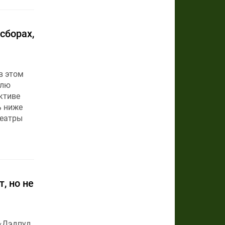
сборах,
в этом
елю
ктиве
ь ниже
театры
, но не
 «Дэдпул