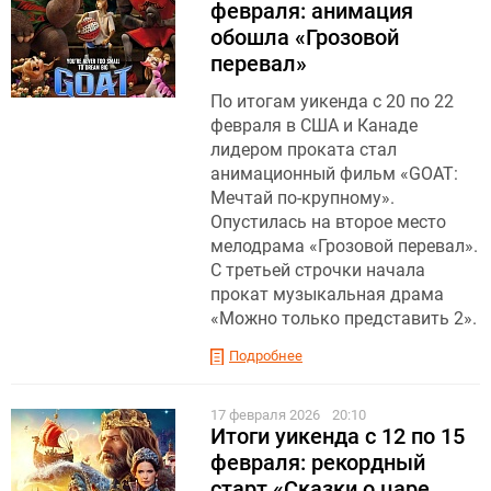
февраля: анимация
обошла «Грозовой
перевал»
По итогам уикенда с 20 по 22
февраля в США и Канаде
лидером проката стал
анимационный фильм «GOAT:
Мечтай по-крупному».
Опустилась на второе место
мелодрама «Грозовой перевал».
С третьей строчки начала
прокат музыкальная драма
«Можно только представить 2».
Подробнее
17 февраля 2026
20:10
Итоги уикенда с 12 по 15
февраля: рекордный
старт «Сказки о царе