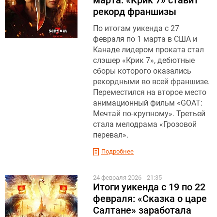
марта: «Крик 7» ставит
рекорд франшизы
По итогам уикенда с 27
февраля по 1 марта в США и
Канаде лидером проката стал
слэшер «Крик 7», дебютные
сборы которого оказались
рекордными во всей франшизе.
Переместился на второе место
анимационный фильм «GOAT:
Мечтай по-крупному». Третьей
стала мелодрама «Грозовой
перевал».
Подробнее
24 февраля 2026
21:35
Итоги уикенда с 19 по 22
февраля: «Сказка о царе
Салтане» заработала