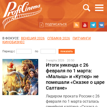
ПОДПИСАТЬСЯ
В ФОКУСЕ:
ВЕНЕЦИЯ 2026
СПБМКФ 2026
ПИТЧИНГИ
КИНОБИЗНЕС
Период с
по
показать
3 марта 2026
20:50
Итоги уикенда с 26
февраля по 1 марта:
«Малыш» и «Кутюр» не
помешали «Сказке о царе
Салтане»
Лидером проката России с 26
февраля по 1 марта осталась
семейная картина «Сказка о