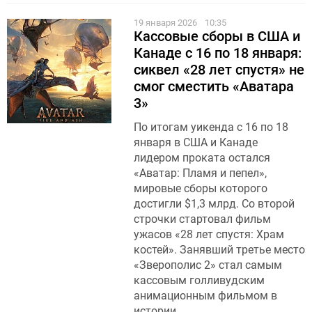
19 января 2026
10:35
Кассовые сборы в США и
Канаде с 16 по 18 января:
сиквел «28 лет спустя» не
смог сместить «Аватара
3»
По итогам уикенда с 16 по 18
января в США и Канаде
лидером проката остался
«Аватар: Пламя и пепел»,
мировые сборы которого
достигли $1,3 млрд. Со второй
строчки стартовал фильм
ужасов «28 лет спустя: Храм
костей». Занявший третье место
«Зверополис 2» стал самым
кассовым голливудским
анимационным фильмом в
истории.