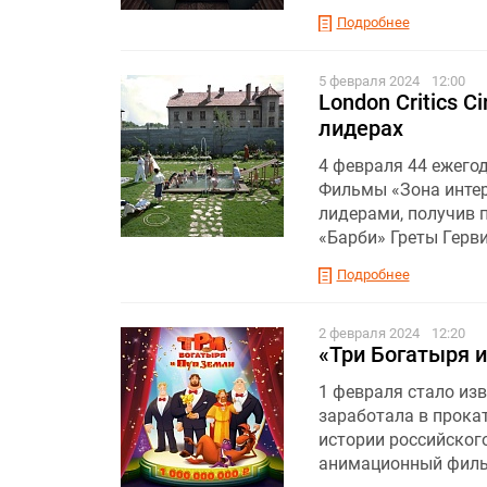
Подробнее
5 февраля 2024
12:00
London Critics C
лидерах
4 февраля 44 ежегод
Фильмы «Зона интер
лидерами, получив 
«Барби» Греты Герви
Подробнее
2 февраля 2024
12:20
«Три Богатыря 
1 февраля стало изв
заработала в прокат
истории российског
анимационный филь