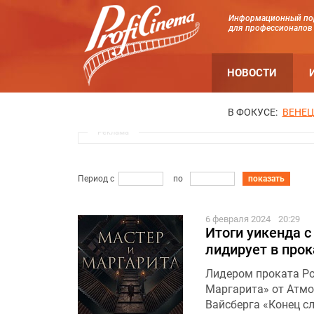
Информационный по
для профессионалов
НОВОСТИ
В ФОКУСЕ:
ВЕНЕЦ
Реклама
Период с
по
показать
6 февраля 2024
20:29
Итоги уикенда с
лидирует в прок
Лидером проката Ро
Маргарита» от Атмо
Вайсберга «Конец с