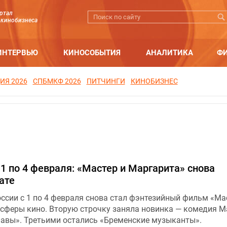
ртал
 кинобизнеса
ИНТЕРВЬЮ
КИНОСОБЫТИЯ
АНАЛИТИКА
Ф
ИЯ 2026
СПБМКФ 2026
ПИТЧИНГИ
КИНОБИЗНЕС
 1 по 4 февраля: «Мастер и Маргарита» снова
ате
ссии с 1 по 4 февраля снова стал фэнтезийный фильм «Ма
сферы кино. Вторую строчку заняла новинка — комедия 
лавы». Третьими остались «Бременские музыканты».