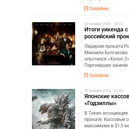
Подробнее
30 января 2024
20:15
Итоги уикенда с
российский про
Лидером проката Ро
Михаила Булгакова 
опустился «Холоп 2
Партнершип заняли 
Подробнее
30 января 2024
12:50
Японские кассо
«Годзиллы»
В Токио ассоциация
прокате. Кассовые 
максимума в $1,5 мл