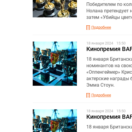
Победителем по кол
Нолана претендует н
затем «Убийцы цвето
Подробнее
18 января 2024
15:50
Кинопремия BAF
18 января Британск
номинантов на свою
«Оппенгеймер» Крис
актерские награды 
Эмма Стоун.
Подробнее
18 января 2024
15:50
Кинопремия BAF
18 января Британск