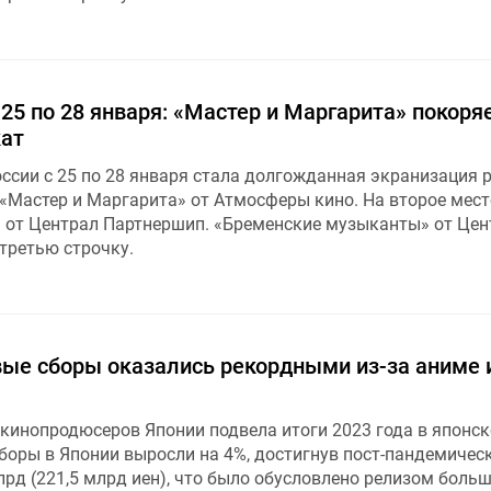
 25 по 28 января: «Мастер и Маргарита» покоря
кат
ссии с 25 по 28 января стала долгожданная экранизация 
«Мастер и Маргарита» от Атмосферы кино. На второе мест
» от Централ Партнершип. «Бременские музыканты» от Цен
третью строчку.
вые сборы оказались рекордными из-за аниме 
 кинопродюсеров Японии подвела итоги 2023 года в японс
сборы в Японии выросли на 4%, достигнув пост-пандемичес
рд (221,5 млрд иен), что было обусловлено релизом боль