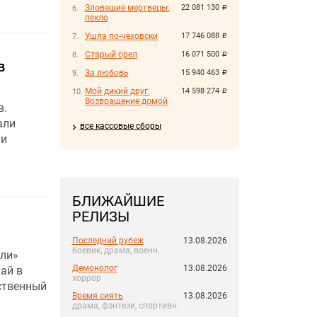
Зловещие мертвецы:
22 081 130
руб.
пекло
Ушла по-чеховски
17 746 088
руб.
Старый орел
16 071 500
руб.
в
За любовь
15 940 463
руб.
Мой дикий друг.
14 598 274
руб.
Возвращение домой
в.
али
все кассовые сборы
 и
БЛИЖАЙШИЕ
РЕЛИЗЫ
Последний рубеж
13.08.2026
боевик, драма, военн.
мли»
Демонолог
13.08.2026
ай в
хоррор
ственный
Время сиять
13.08.2026
драма, фэнтези, спортивн.