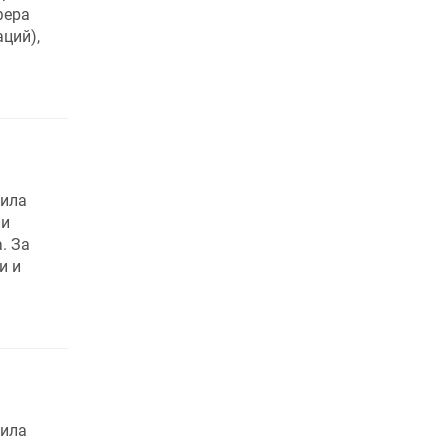
фера
ций),
вила
ли
. За
и и
вила