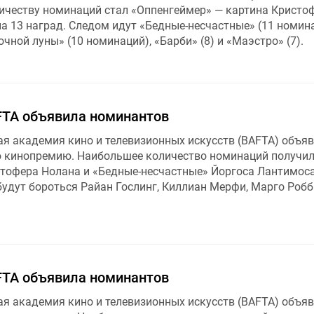
ичеству номинаций стал «Оппенгеймер» — картина Кристо
а 13 наград. Следом идут «Бедные-несчастные» (11 номина
чной луны» (10 номинаций), «Барби» (8) и «Маэстро» (7).
TA объявила номинантов
ая академия кино и телевизионных искусств (BAFTA) объя
 кинопремию. Наибольшее количество номинаций получи
тофера Нолана и «Бедные-несчастные» Йоргоса Лантимоса
будут бороться Райан Гослинг, Киллиан Мерфи, Марго Робб
TA объявила номинантов
ая академия кино и телевизионных искусств (BAFTA) объя