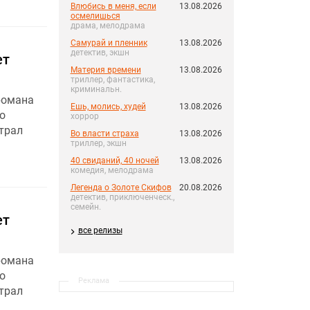
Влюбись в меня, если
13.08.2026
осмелишься
драма, мелодрама
Самурай и пленник
13.08.2026
детектив, экшн
ет
Материя времени
13.08.2026
триллер, фантастика,
криминальн.
романа
Ешь, молись, худей
13.08.2026
о
хоррор
трал
Во власти страха
13.08.2026
триллер, экшн
40 свиданий, 40 ночей
13.08.2026
комедия, мелодрама
Легенда о Золоте Скифов
20.08.2026
детектив, приключенческ.,
семейн.
ет
все релизы
романа
о
Реклама
трал