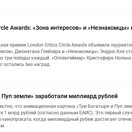
ircle Awards: «Зона интересов» и «Незнакомцы» 
ная премия London Critics Circle Awards объявила лауреато
есов» Джонатана Глейзера и «Незнакомцы» Эндрю Хэя ст
по три победы каждый. «Оппенгеймер» Кристофера Нолана
г остались без наград.
и Пуп земли» заработали миллиард рублей
естно, что анимационная картина «Три Богатыря и Пуп зе
е 1 млрд рублей (согласно данным ЕАИС). Это первый случ
о кинопроката, когда миллиардный рубеж достигает отече
м.