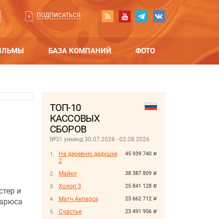
ПОДПИСАТЬСЯ
ИЛЬМЫ
БАЗА КОМПАНИЙ
ФОТО
ТОП-10
КАССОВЫХ
СБОРОВ
№31 уикенд 30.07.2026 - 02.08.2026
На деревню дедушке
45 939 740
руб.
2
Майкл
38 387 809
руб.
Холоп 3
25 841 128
руб.
стер и
Матч Акпарса
23 662 712
руб.
Марюса
Счастье
23 491 956
руб.