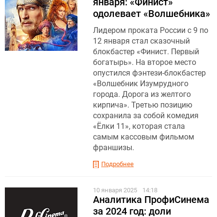
января: «Финист»
одолевает «Волшебника»
Лидером проката России с 9 по
12 января стал сказочный
блокбастер «Финист. Первый
богатырь». На второе место
опустился фэнтези-блокбастер
«Волшебник Изумрудного
города. Дорога из желтого
кирпича». Третью позицию
сохранила за собой комедия
«Ёлки 11», которая стала
самым кассовым фильмом
франшизы.
Подробнее
10 января 2025
14:18
Аналитика ПрофиСинема
за 2024 год: доли