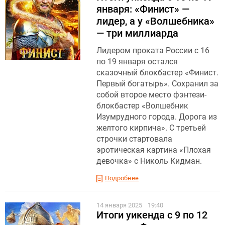
января: «Финист» —
лидер, а у «Волшебника»
— три миллиарда
Лидером проката России с 16
по 19 января остался
сказочный блокбастер «Финист.
Первый богатырь». Сохранил за
собой второе место фэнтези-
блокбастер «Волшебник
Изумрудного города. Дорога из
желтого кирпича». С третьей
строчки стартовала
эротическая картина «Плохая
девочка» с Николь Кидман.
Подробнее
14 января 2025
19:40
Итоги уикенда с 9 по 12