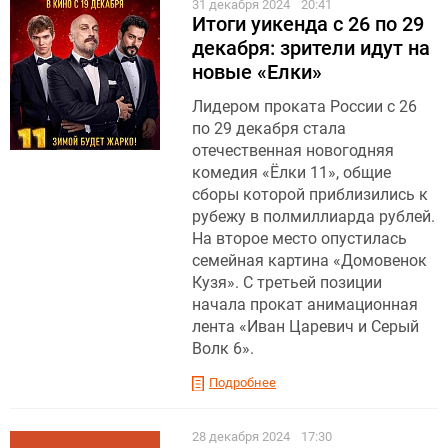
31 декабря 2024
20:41
Итоги уикенда с 26 по 29
декабря: зрители идут на
новые «Елки»
Лидером проката России с 26
по 29 декабря стала
отечественная новогодняя
комедия «Ёлки 11», общие
сборы которой приблизились к
рубежу в полмиллиарда рублей.
На второе место опустилась
семейная картина «Домовенок
Кузя». С третьей позиции
начала прокат анимационная
лента «Иван Царевич и Серый
Волк 6».
Подробнее
28 декабря 2024
17:30