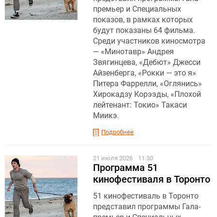
премьер и Специальных
показов, в рамках которых
будут показаны 64 фильма.
Среди участников киносмотра
— «Минотавр» Андрея
Звягинцева, «Дебют» Джесси
Айзенберга, «Рокки — это я»
Питера Фаррелли, «Оглянись»
Хирокадзу Корээды, «Плохой
лейтенант: Токио» Такаси
Миикэ.
Подробнее
21 июля 2026
11:30
Программа 51
кинофестиваля в Торонто
51 кинофестиваль в Торонто
представил программы Гала-