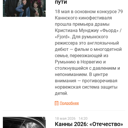
пути
18 мая в основном конкурсе 79
Каннского кинофестиваля
прошла премьера драмы
Кристиана Мунджиу «Фьорд» /
«Fjord». Для румынского
режиссера это англоязычный
дебют — фильм о многодетной
семье, переезжающей из
Румынию в Норвегию и
столкнувшейся с давлением и
непониманием. В центре
внимания — противоречивая
норвежская система защиты
детей.
Подробнее
18 мая 2026
14:20
Канны 2026: «Отечество»