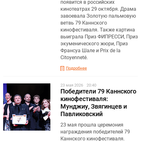
появится в российских
кинотеатрах 29 октября. Драма
завоевала Золотую пальмовую
ветвь 79 Каннского
кинофестиваля. Также картина
выиграла Приз ФИПРЕССИ, Приз
экуменического жюри, Приз
Франсуа Шале и Prix de la
Citoyenneté.
Подробнее
23 мая 2026
20:40
Победители 79 Каннского
кинофестиваля:
Мунджиу, Звягинцев и
Павликовский
23 мая прошла церемония
награждения победителей 79
Каннского кинофестиваля.