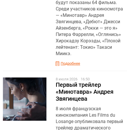
будут показаны 64 фильма.
Среди участников киносмотра
— «Минотавр» Андрея
Звягинцева, «Дебют» Джесси
Айзенберга, «Рокки — это я»
Питера Фаррелли, «Оглянись»
Хирокадзу Корээды, «Плохой
лейтенант: Токио» Такаси
Миикэ.
Подробнее
8 июля 2026
16:50
Первый трейлер
«Минотавра» Андрея
Звягинцева
8 июля французская
кинокомпания Les Films du
Losange опубликовала первый
трейлер драматического