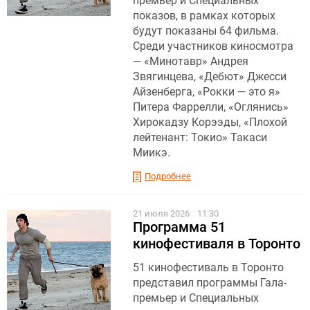
премьер и Специальных
показов, в рамках которых
будут показаны 64 фильма.
Среди участников киносмотра
— «Минотавр» Андрея
Звягинцева, «Дебют» Джесси
Айзенберга, «Рокки — это я»
Питера Фаррелли, «Оглянись»
Хирокадзу Корээды, «Плохой
лейтенант: Токио» Такаси
Миикэ.
Подробнее
21 июля 2026
11:30
Программа 51
кинофестиваля в Торонто
51 кинофестиваль в Торонто
представил программы Гала-
премьер и Специальных