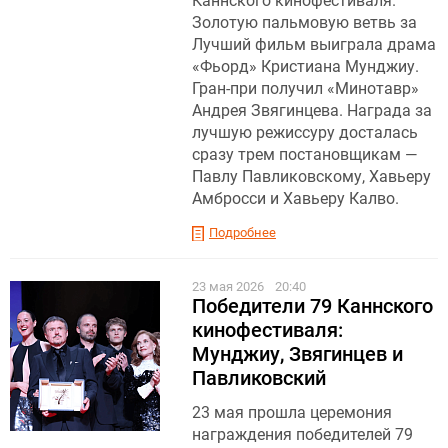
Каннского кинофестиваля.
Золотую пальмовую ветвь за
Лучший фильм выиграла драма
«Фьорд» Кристиана Мунджиу .
Гран-при получил «Минотавр»
Андрея Звягинцева. Награда за
лучшую режиссуру досталась
сразу трем постановщикам —
Павлу Павликовскому, Хавьеру
Амбросси и Хавьеру Калво.
Подробнее
23 мая 2026
20:40
Победители 79 Каннского
кинофестиваля:
Мунджиу, Звягинцев и
Павликовский
23 мая прошла церемония
награждения победителей 79