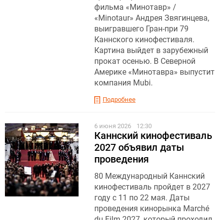
фильма «Минотавр» /
«Minotaur» Андрея Звягинцева,
выигравшего Гран-при 79
Каннского кинофестиваля.
Картина выйдет в зарубежный
прокат осенью. В Северной
Америке «Минотавра» выпустит
компания Mubi.
Подробнее
6 июня 2026
12:30
Каннский кинофестиваль
2027 объявил даты
проведения
80 Международный Каннский
кинофестиваль пройдет в 2027
году с 11 по 22 мая. Даты
проведения кинорынка Marché
du Film 2027, который проходил