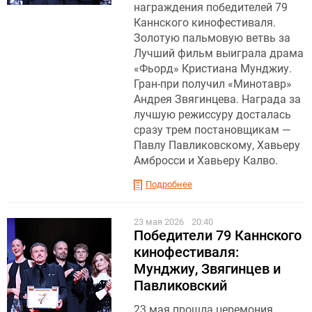
награждения победителей 79
Каннского кинофестиваля.
Золотую пальмовую ветвь за
Лучший фильм выиграла драма
«Фьорд» Кристиана Мунджиу .
Гран-при получил «Минотавр»
Андрея Звягинцева. Награда за
лучшую режиссуру досталась
сразу трем постановщикам —
Павлу Павликовскому, Хавьеру
Амбросси и Хавьеру Калво.
Подробнее
23 мая 2026
20:40
Победители 79 Каннского
кинофестиваля:
Мунджиу, Звягинцев и
Павликовский
23 мая прошла церемония