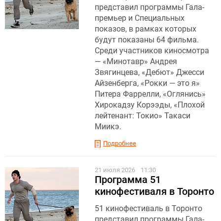
представил программы Гала-
премьер и Специальных
показов, в рамках которых
будут показаны 64 фильма.
Среди участников киносмотра
— «Минотавр» Андрея
Звягинцева, «Дебют» Джесси
Айзенберга, «Рокки — это я»
Питера Фаррелли, «Оглянись»
Хирокадзу Корээды, «Плохой
лейтенант: Токио» Такаси
Миикэ.
Подробнее
21 июля 2026
11:30
Программа 51
кинофестиваля в Торонто
51 кинофестиваль в Торонто
представил программы Гала-