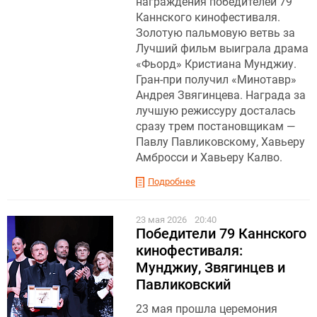
награждения победителей 79
Каннского кинофестиваля.
Золотую пальмовую ветвь за
Лучший фильм выиграла драма
«Фьорд» Кристиана Мунджиу .
Гран-при получил «Минотавр»
Андрея Звягинцева. Награда за
лучшую режиссуру досталась
сразу трем постановщикам —
Павлу Павликовскому, Хавьеру
Амбросси и Хавьеру Калво.
Подробнее
23 мая 2026
20:40
Победители 79 Каннского
кинофестиваля:
Мунджиу, Звягинцев и
Павликовский
23 мая прошла церемония