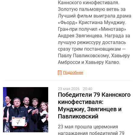
Каннского кинофестиваля.
Золотую пальмовую ветвь за
Лучший фильм выиграла драма
«Фьорд» Кристиана Мунджиу .
Гран-при получил «Минотавр»
Андрея Звягинцева. Награда за
лучшую режиссуру досталась
сразу трем постановщикам —
Павлу Павликовскому, Хавьеру
Амбросси и Хавьеру Калво.
Подробнее
23 мая 2026
20:40
Победители 79 Каннского
кинофестиваля:
Мунджиу, Звягинцев и
Павликовский
23 мая прошла церемония
награждения победителей 79