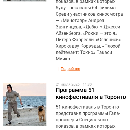
показов, в рамках которых
будут показаны 64 фильма.
Среди участников киносмотра
— «Минотавр» Андрея
Звягинцева, «Дебют» Джесси
Айзенберга, «Рокки — это я»
Питера Фаррелли, «Оглянись»
Хирокадзу Корээды, «Плохой
лейтенант: Токио» Такаси
Миикэ.
Подробнее
21 июля 2026
11:30
Программа 51
кинофестиваля в Торонто
51 кинофестиваль в Торонто
представил программы Гала-
премьер и Специальных
показов, в рамках которых