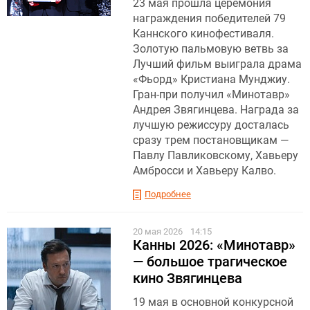
23 мая прошла церемония
награждения победителей 79
Каннского кинофестиваля.
Золотую пальмовую ветвь за
Лучший фильм выиграла драма
«Фьорд» Кристиана Мунджиу .
Гран-при получил «Минотавр»
Андрея Звягинцева. Награда за
лучшую режиссуру досталась
сразу трем постановщикам —
Павлу Павликовскому, Хавьеру
Амбросси и Хавьеру Калво.
Подробнее
20 мая 2026
14:15
Канны 2026: «Минотавр»
— большое трагическое
кино Звягинцева
19 мая в основной конкурсной