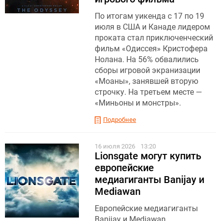
По итогам уикенда с 17 по 19
июля в США и Канаде лидером
проката стал приключенческий
фильм «Одиссея» Кристофера
Нолана. На 56% обвалились
сборы игровой экранизации
«Моаны», занявшей вторую
строчку. На третьем месте —
«Миньоны и монстры».
Подробнее
16 июля 2026
13:20
Lionsgate могут купить
европейские
медиагиганты Banijay и
Mediawan
Eвропейские медиагиганты
Banijay и Mediawan