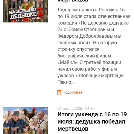
Лидером проката России с 16
по 19 июля стала отечественная
комедия «На деревню дедушке
2» с Юрием Стояновым и
Фёдором Добронравовым в
главных ролях. На вторую
строчку опустился
биографический фильм
«Майкл». С третьей позиции
начал свою работу фильм
ужасов «Зловещие мертвецы:
Пекло».
Подробнее
21 июля 2026
21:30
Итоги уикенда с 16 по 19
июля: дедушка победил
мертвецов