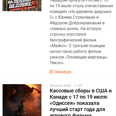
Лидером проката России с 16
по 19 июля стала отечественная
комедия «На деревню дедушке
2» с Юрием Стояновым и
Фёдором Добронравовым в
главных ролях. На вторую
строчку опустился
биографический фильм
«Майкл». С третьей позиции
начал свою работу фильм
ужасов «Зловещие мертвецы:
Пекло».
Подробнее
20 июля 2026
11:25
Кассовые сборы в США и
Канаде с 17 по 19 июля:
«Одиссея» показала
лучший старт года для
игрового фильма