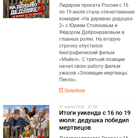
Лидером проката России с 16
по 19 июля стала отечественная
комедия «На деревню дедушке
2» с Юрием Стояновым и
Фёдором Добронравовым в
главных ролях. На вторую
строчку опустился
биографический фильм
«Майкл». С третьей позиции
начал свою работу фильм
ужасов «Зловещие мертвецы:
Пекло».
Подробнее
21 июля 2026
21:30
Итоги уикенда с 16 по 19
июля: дедушка победил
мертвецов