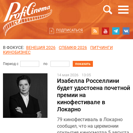
ПОДПИСАТЬСЯ
В ФОКУСЕ:
ВЕНЕЦИЯ 2026
СПБМКФ 2026
ПИТЧИНГИ
КИНОБИЗНЕС
Период с
по
показать
14 мая 2026
13:05
Изабелла Росселлини
будет удостоена почетной
премии на
кинофестивале в
Локарно
79 кинофестиваль в Локарно
сообщил, что на церемонии
открытия киносмотра 5 августа