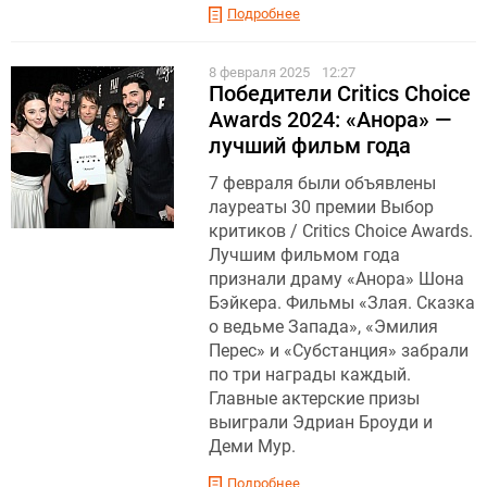
Подробнее
8 февраля 2025
12:27
Победители Critics Choice
Awards 2024: «Анора» —
лучший фильм года
7 февраля были объявлены
лауреаты 30 премии Выбор
критиков / Critics Choice Awards.
Лучшим фильмом года
признали драму «Анора» Шона
Бэйкера. Фильмы «Злая. Сказка
о ведьме Запада», «Эмилия
Перес» и «Субстанция» забрали
по три награды каждый.
Главные актерские призы
выиграли Эдриан Броуди и
Деми Мур.
Подробнее