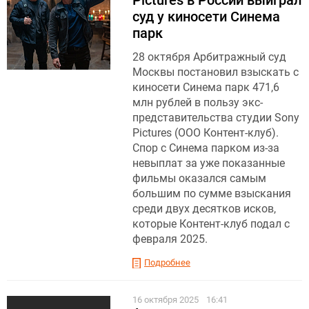
Pictures в России выиграл
суд у киносети Синема
парк
28 октября Арбитражный суд
Москвы постановил взыскать с
киносети Синема парк 471,6
млн рублей в пользу экс-
представительства студии Sony
Pictures (ООО Контент-клуб).
Спор с Синема парком из-за
невыплат за уже показанные
фильмы оказался самым
большим по сумме взыскания
среди двух десятков исков,
которые Контент-клуб подал с
февраля 2025.
Подробнее
16 октября 2025
16:41