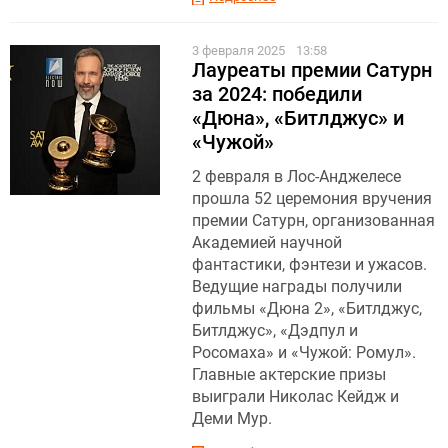
3 февраля 2025
13:58
Лауреаты премии Сатурн
за 2024: победили
«Дюна», «Битлджус» и
«Чужой»
2 февраля в Лос-Анджелесе
прошла 52 церемония вручения
премии Сатурн, организованная
Академией научной
фантастики, фэнтези и ужасов.
Ведущие награды получили
фильмы «Дюна 2», «Битлджус,
Битлджус», «Дэдпул и
Росомаха» и «Чужой: Ромул».
Главные актерские призы
выиграли Николас Кейдж и
Деми Мур.