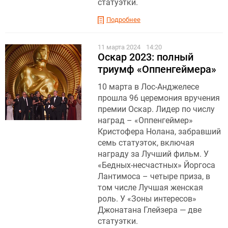
статуэтки.
Подробнее
11 марта 2024
14:20
Оскар 2023: полный
триумф «Оппенгеймера»
10 марта в Лос-Анджелесе
прошла 96 церемония вручения
премии Оскар. Лидер по числу
наград – «Оппенгеймер»
Кристофера Нолана, забравший
семь статуэток, включая
награду за Лучший фильм. У
«Бедных-несчастных» Йоргоса
Лантимоса – четыре приза, в
том числе Лучшая женская
роль. У «Зоны интересов»
Джонатана Глейзера — две
статуэтки.