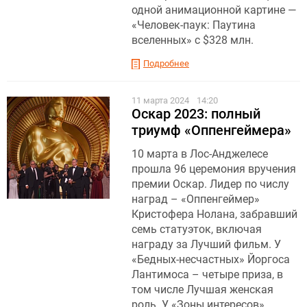
одной анимационной картине —
«Человек-паук: Паутина
вселенных» с $328 млн.
Подробнее
11 марта 2024
14:20
Оскар 2023: полный
триумф «Оппенгеймера»
10 марта в Лос-Анджелесе
прошла 96 церемония вручения
премии Оскар. Лидер по числу
наград – «Оппенгеймер»
Кристофера Нолана, забравший
семь статуэток, включая
награду за Лучший фильм. У
«Бедных-несчастных» Йоргоса
Лантимоса – четыре приза, в
том числе Лучшая женская
роль. У «Зоны интересов»