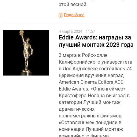
этой весной.
Подробнее
4 марта 2024
11:57
Eddie Awards: награды за
лучший монтаж 2023 года
3 марта в Ройс-холле
Калифорнийского университета
в Лос-Анджелесе состоялась 74
церемония вручения наград
American Cinema Editors ACE
Eddie Awards. «Оппенгеймер»
Кристофера Нолана выиграл в
категории Лучший монтаж
драматических
полнометражных фильмов,
«Оставленные» победили в
номинации Лучший монтаж
комедийного фильма.