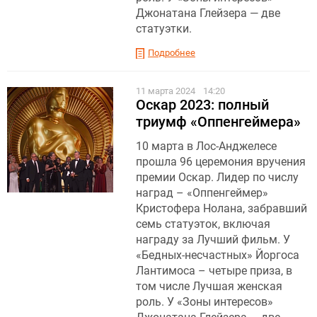
Джонатана Глейзера — две
статуэтки.
Подробнее
11 марта 2024
14:20
Оскар 2023: полный
триумф «Оппенгеймера»
10 марта в Лос-Анджелесе
прошла 96 церемония вручения
премии Оскар. Лидер по числу
наград – «Оппенгеймер»
Кристофера Нолана, забравший
семь статуэток, включая
награду за Лучший фильм. У
«Бедных-несчастных» Йоргоса
Лантимоса – четыре приза, в
том числе Лучшая женская
роль. У «Зоны интересов»