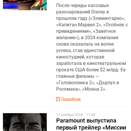
После череды кассовых
разочарований Disney в
прошлом году («Элементарно»,
«Капитан Марвел 2», «Особняк с
привидениями», «Заветное
желание»), в 2024 компания
снова оказалась на волне
успеха, став единственной
киностудией, которая
заработала в кинотеатральном
прокате США более $2 млрд. Ее
главные фильмы —
«Головоломка 2», «Дэдпул и
Росомаха», «Моана 2».
Подробнее
11 ноября 2024
17:08
Paramount выпустила
первый трейлер «Миссии