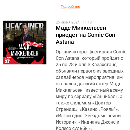
Подробнее
25 июня 2024
11:18
Мадс Миккельсен
приедет на Comic Con
Astana
Организаторы фестиваля Comic
Con Astana, который пройдет с
25 по 28 июля в Казахстане,
объявили первого из звездных
хэдлайнеров мероприятия: им
оказался датский актер Мадс
Миккельсен, известный всему
миру по сериалу «Ганнибал», а
также фильмам «Доктор
Стрэндж», «Казино „Рояль“»,
«Изгой-один. Звёздные войны:
Истории», «Индиана Джонс и
Колесо судьбы».