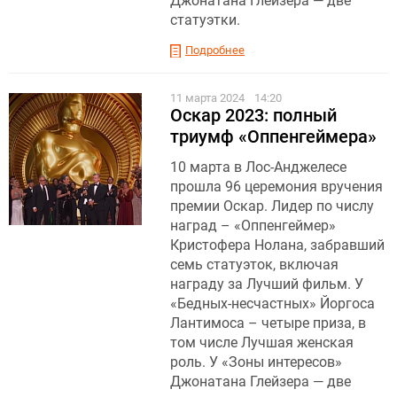
Джонатана Глейзера — две
статуэтки.
Подробнее
11 марта 2024
14:20
Оскар 2023: полный
триумф «Оппенгеймера»
10 марта в Лос-Анджелесе
прошла 96 церемония вручения
премии Оскар. Лидер по числу
наград – «Оппенгеймер»
Кристофера Нолана, забравший
семь статуэток, включая
награду за Лучший фильм. У
«Бедных-несчастных» Йоргоса
Лантимоса – четыре приза, в
том числе Лучшая женская
роль. У «Зоны интересов»
Джонатана Глейзера — две