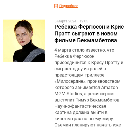
Подробнее
5 марта 2024
12:05
Ребекка Фергюсон и Крис
Прэтт сыграют в новом
фильме Бекмамбетова
4 марта стало известно, что
Ребекка Фергюсон
присоединится к Крису Прэтту и
сыграет одну из ролей в
предстоящем триллере
«Милосердие», производством
которого занимается Amazon
MGM Studios, а режиссером
выступит Тимур Бекмамбетов.
Научно-фантастическая
картина должна выйти в
кинотеатрах по всему миру.
Съемки планируют начать уже