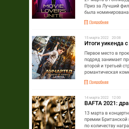
Приз за Лучший фил
была номинирована 
Подробнее
15 марта 2022
20:08
Итоги уикенда с
Первое место в прок
подряд занимает при
второй и третьей ст
романтическая коме
Подробнее
14 марта 2022
12:00
BAFTA 2021: дра
13 марта в концертн
премии Британской к
по количеству нагр