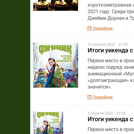
короткометражная а
2021 году. Среди п
Джейми Дорнан и Тр
Подробнее
12 апреля 2022
21:55
Итоги уикенда с
Первое место в прок
неделю подряд зани
анимационный «Маль
«долгоиграющая» ка
значится».
Подробнее
5 апреля 2022
21:55
Итоги уикенда с
Первое место в прок