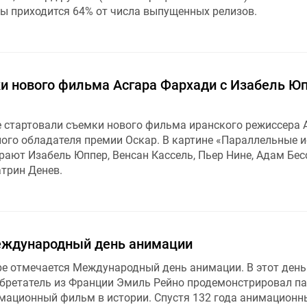
ы приходится 64% от числа выпущенных релизов.
и нового фильма Асгара Фархади с Изабель Юп
е стартовали съемки нового фильма иранского режиссера 
ого обладателя премии Оскар. В картине «Параллельные и
ыграют Изабель Юппер, Венсан Кассель, Пьер Нине, Адам Бес
трин Денев.
еждународный день анимации
ре отмечается Международный день анимации. В этот день
обретатель из Франции Эмиль Рейно продемонстрировал п
мационный фильм в истории. Спустя 132 года анимационн