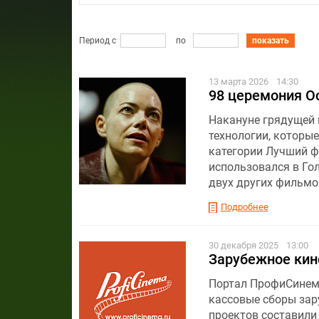
Период с
по
показать
13 марта 2026
14:30
98 церемония Ос
Накануне грядущей 
технологии, которы
категории Лучший ф
использовался в Гол
двух других фильмов
Подробнее
30 декабря 2025
13:00
Зарубежное кино
Портал ПрофиСинема
кассовые сборы зар
проектов составили 