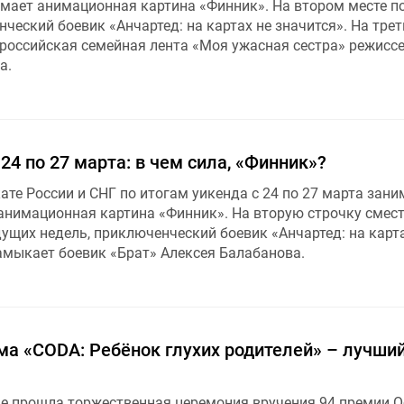
мает анимационная картина «Финник». На втором месте по
ческий боевик «Анчартед: на картах не значится». На тре
российская семейная лента «Моя ужасная сестра» режисс
а.
 24 по 27 марта: в чем сила, «Финник»?
ате России и СНГ по итогам уикенда с 24 по 27 марта зани
 анимационная картина «Финник». На вторую строчку смес
ущих недель, приключенческий боевик «Анчартед: на карта
замыкает боевик «Брат» Алексея Балабанова.
ма «CODA: Ребёнок глухих родителей» – лучши
де прошла торжественная церемония вручения 94 премии О