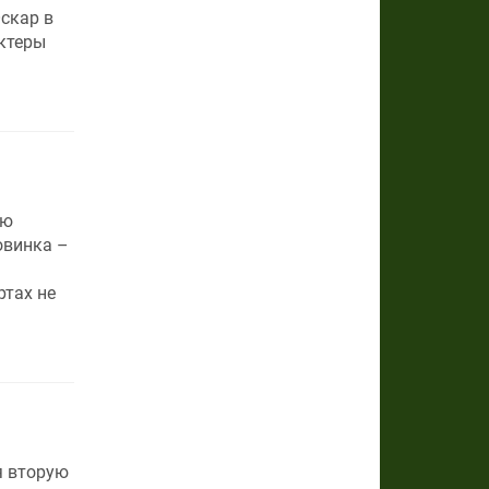
скар в
актеры
ью
овинка –
ртах не
я вторую