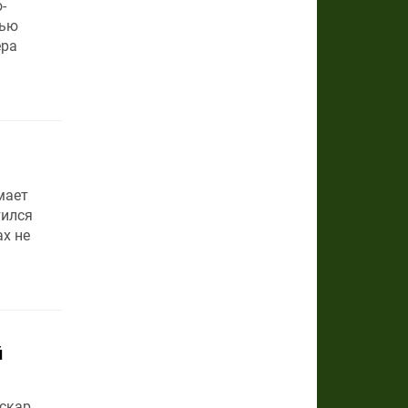
-
тью
ера
мает
тился
х не
й
скар.