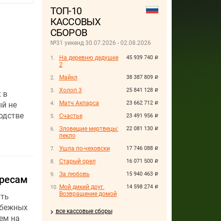
ТОП-10
КАССОВЫХ
СБОРОВ
№31 уикенд 30.07.2026 - 02.08.2026
На деревню дедушке
45 939 740
руб.
2
Майкл
38 387 809
руб.
Холоп 3
25 841 128
руб.
 в
Матч Акпарса
23 662 712
ый не
руб.
одстве
Счастье
23 491 956
руб.
Зловещие мертвецы:
22 081 130
руб.
пекло
Ушла по-чеховски
17 746 088
руб.
Старый орел
16 071 500
руб.
За любовь
15 940 463
руб.
ересам
Мой дикий друг.
14 598 274
руб.
Возвращение домой
ить
убежных
все кассовые сборы
ем на