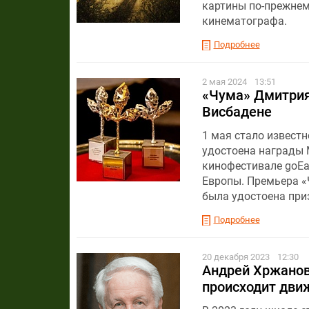
картины по-прежнем
кинематографа.
Подробнее
2 мая 2024
13:51
«Чума» Дмитрия
Висбадене
1 мая стало извест
удостоена награды
кинофестивале goEa
Европы. Премьера «
была удостоена при
Подробнее
20 декабря 2023
12:30
Андрей Хржанов
происходит дви