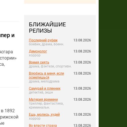
БЛИЖАЙШИЕ
РЕЛИЗЫ
пер и
Последний рубеж
13.08.2026
боевик, драма, военн.
Асгара
Демонолог
13.08.2026
хоррор
стории»
Время сиять
13.08.2026
са,
драма, фэнтези, спортивн.
Влюбись в меня, если
13.08.2026
осмелишься
драма, мелодрама
Самурай и пленник
13.08.2026
детектив, экшн
Материя времени
13.08.2026
триллер, фантастика,
криминальн.
 в 1892
Ешь, молись, худей
13.08.2026
арижской
хоррор
ые
Во власти страха
13.08.2026