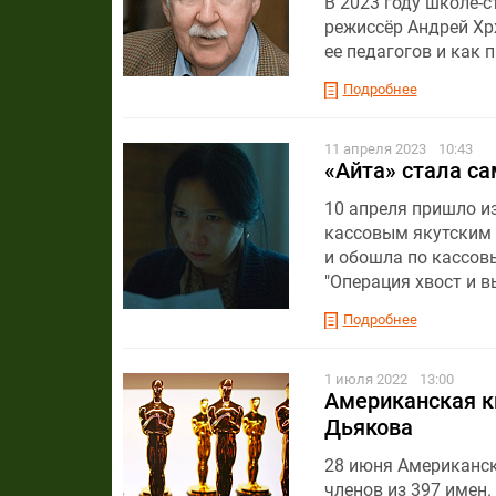
В 2023 году школе-
режиссёр Андрей Хр
ее педагогов и как 
Подробнее
11 апреля 2023
10:43
«Айта» стала с
10 апреля пришло и
кассовым якутским 
и обошла по кассов
"Операция хвост и в
Подробнее
1 июля 2022
13:00
Американская к
Дьякова
28 июня Американс
членов из 397 имен.