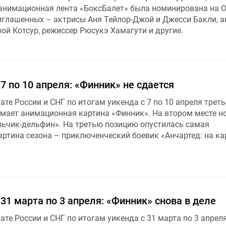
нимационная лента «БоксБалет» была номинирована на О
риглашенных – актрисы Аня Тейлор-Джой и Джесси Бакли, 
ой Котсур, режиссер Рюсукэ Хамагути и другие.
 7 по 10 апреля: «Финник» не сдается
ате России и СНГ по итогам уикенда с 7 по 10 апреля трет
мает анимационная картина «Финник». На втором месте н
чик-дельфин». На третью позицию опустилась самая
ртина сезона – приключенческий боевик «Анчартед: на ка
 31 марта по 3 апреля: «Финник» снова в деле
ате России и СНГ по итогам уикенда с 31 марта по 3 апрел