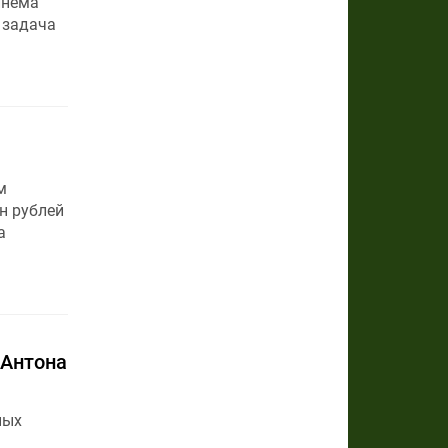
инема
 задача
м
н рублей
а
 Антона
ных