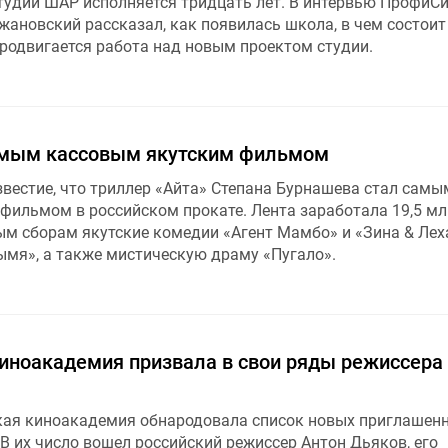
студии ШАР исполняется тридцать лет. В интервью ПрофиС
жановский рассказал, как появилась школа, в чем состоит
продвигается работа над новым проектом студии.
амым кассовым якутским фильмом
звестие, что триллер «Айта» Степана Бурнашева стал самы
фильмом в российском прокате. Лента заработала 19,5 мл
ым сборам якутские комедии «Агент Мамбо» и «Зина & Лех
ымя», а также мистическую драму «Пугало».
иноакадемия призвала в свои ряды режиссера
кая киноакадемия обнародовала список новых приглашен
 В их число вошел российский режиссер Антон Дьяков, его