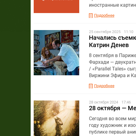
иностранные картин
Подробнее
25 сентября 2025
11:10
Начались съемк
Катрин Денев
8 сентября в Париж
Фархади — двукратн
/ «Parallel Tales» с
Виржини Эфира и Ка
Подробнее
28 октября 2024
17:46
28 октября — М
Сегодня во всем ми
году художник и из
публике первый ани