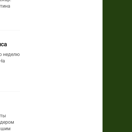
ртина
иса
ую неделю
 На
аты
идером
учшим