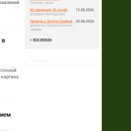
равлений
триллер, экшн
40 свиданий, 40 ночей
13.08.2026
комедия, мелодрама
Легенда о Золоте Скифов
20.08.2026
детектив, приключенческ.,
семейн.
 в
все релизы
Реклама
сточной
 картина
нием