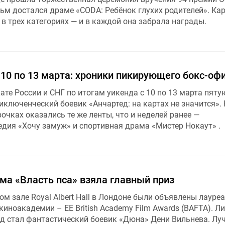
ьм достался драме «CODA: Ребёнок глухих родителей». Ка
в трех категориях — и в каждой она забрала награды.
 10 по 13 марта: хроники пикирующего бокс-оф
ате России и СНГ по итогам уикенда с 10 по 13 марта пят
ключенческий боевик «Анчартед: на картах не значится».
рочках оказались те же ленты, что и неделей ранее —
дия «Хочу замуж» и спортивная драма «Мистер Нокаут» .
ма «Власть пса» взяла главный приз
ом зале Royal Albert Hall в Лондоне были объявлены лауре
иноакадемии – EE British Academy Film Awards (BAFTA). Л
ад стал фантастический боевик «Дюна» Дени Вильнева. Л