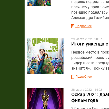
неделю подряд зани
прежнему приключен
позицию поднялась 
Александра Галибин
Подробнее
29 марта 2022
20:07
Итоги уикенда с
Первое место в прок
российский проект:
лидер шести предыд
значится». Тройку 
Подробнее
28 марта 2022
14:02
Оскар 2021: дра
фильм года
27 марта в Голливу