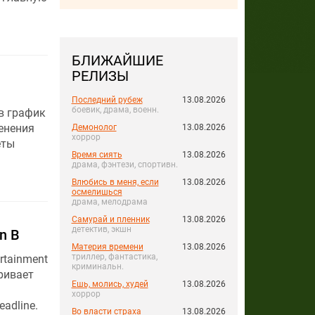
БЛИЖАЙШИЕ
РЕЛИЗЫ
Последний рубеж
13.08.2026
боевик, драма, военн.
 в график
енения
Демонолог
13.08.2026
хоррор
еты
Время сиять
13.08.2026
драма, фэнтези, спортивн.
Влюбись в меня, если
13.08.2026
осмелишься
драма, мелодрама
Самурай и пленник
13.08.2026
детектив, экшн
n B
Материя времени
13.08.2026
триллер, фантастика,
rtainment
криминальн.
ривает
Ешь, молись, худей
13.08.2026
хоррор
adline.
Во власти страха
13.08.2026