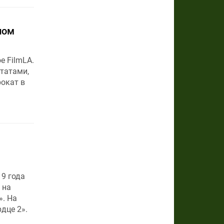
ном
е FilmLA.
татами,
окат в
19 года
 на
. На
дце 2».