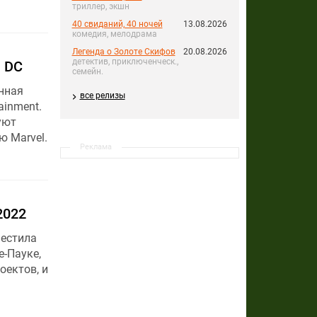
триллер, экшн
40 свиданий, 40 ночей
13.08.2026
комедия, мелодрама
Легенда о Золоте Скифов
20.08.2026
детектив, приключенческ.,
м DC
семейн.
енная
все релизы
ainment.
уют
 Marvel.
Реклама
2022
местила
е-Пауке,
оектов, и