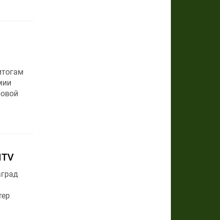
итогам
мии
ровой
MTV
аград
тер