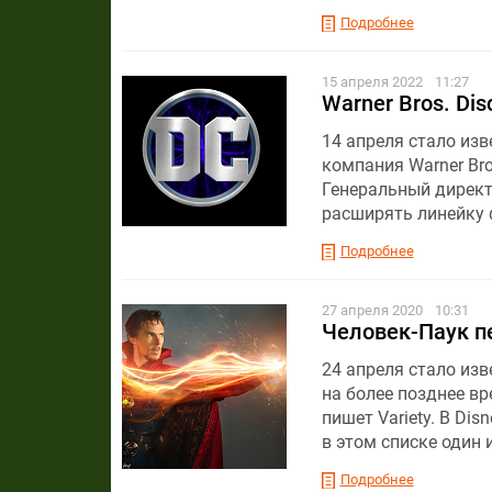
Подробнее
15 апреля 2022
11:27
Warner Bros. Di
14 апреля стало изв
компания Warner Bro
Генеральный директ
расширять линейку 
Подробнее
27 апреля 2020
10:31
Человек-Паук пе
24 апреля стало изв
на более позднее вр
пишет Variety. В Di
в этом списке один
Подробнее