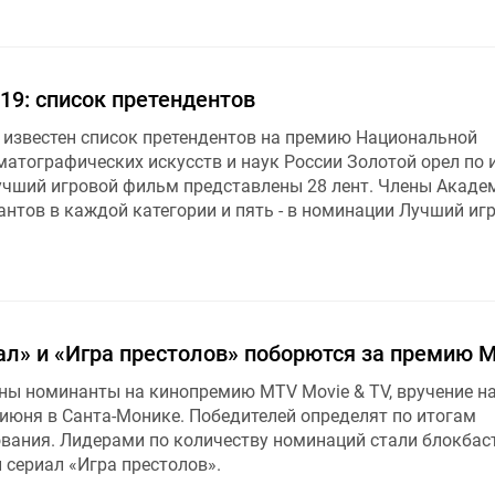
19: список претендентов
л известен список претендентов на премию Национальной
атографических искусств и наук России Золотой орел по 
Лучший игровой фильм представлены 28 лент. Члены Акаде
антов в каждой категории и пять - в номинации Лучший иг
ал» и «Игра престолов» поборются за премию 
тны номинанты на кинопремию MTV Movie & TV, вручение н
 июня в Санта-Монике. Победителей определят по итогам
ования. Лидерами по количеству номинаций стали блокбас
 сериал «Игра престолов».