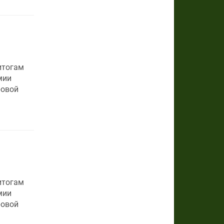
итогам
мии
ровой
итогам
мии
ровой