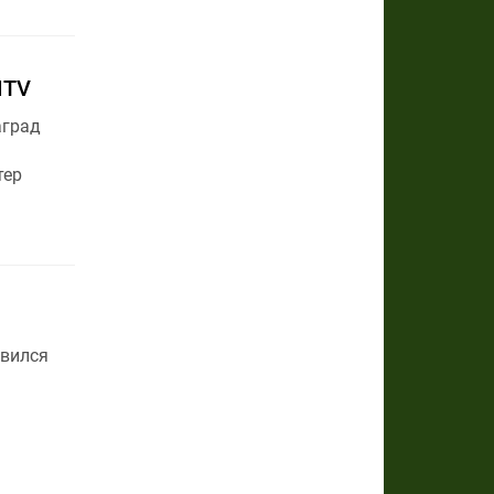
MTV
аград
тер
явился