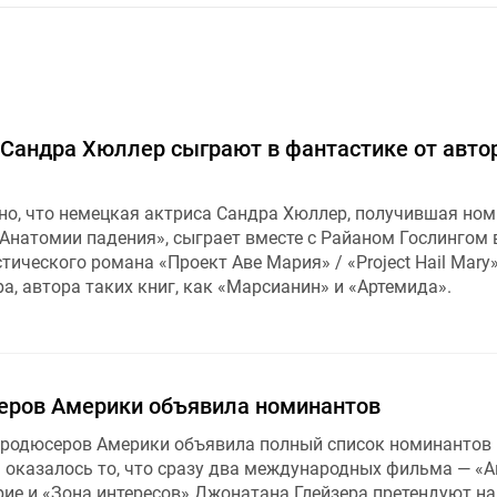
 Сандра Хюллер сыграют в фантастике от авто
тно, что немецкая актриса Сандра Хюллер, получившая но
«Анатомии падения», сыграет вместе с Райаном Гослингом 
ического романа «Проект Аве Мария» / «Project Hail Mary
а, автора таких книг, как «Марсианин» и «Артемида».
еров Америки объявила номинантов
продюсеров Америки объявила полный список номинантов 
оказалось то, что сразу два международных фильма — «
ие и «Зона интересов» Джонатана Глейзера претендуют на