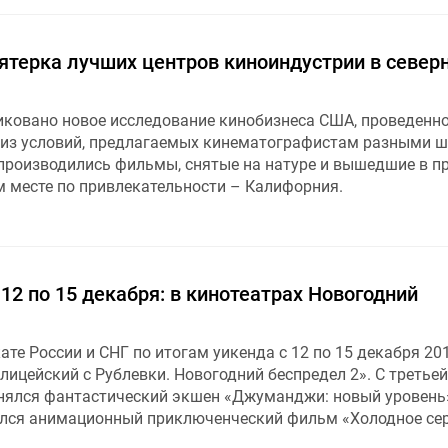
ятерка лучших центров киноиндустрии в север
иковано новое исследование кинобизнеса США, проведенно
лиз условий, предлагаемых кинематографистам разными ш
 производились фильмы, снятые на натуре и вышедшие в пр
м месте по привлекательности – Калифорния.
 12 по 15 декабря: в кинотеатрах Новогодний
ате России и СНГ по итогам уикенда с 12 по 15 декабря 20
ицейский с Рублевки. Новогодний беспредел 2». С третьей
нялся фантастический экшен «Джуманджи: новый уровень»
ился анимационный приключенческий фильм «Холодное сер