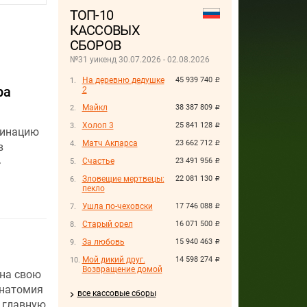
ТОП-10
КАССОВЫХ
СБОРОВ
№31 уикенд 30.07.2026 - 02.08.2026
На деревню дедушке
45 939 740
руб.
ра
2
Майкл
38 387 809
руб.
Холоп 3
25 841 128
руб.
минацию
Матч Акпарса
23 662 712
руб.
в
»
Счастье
23 491 956
руб.
Зловещие мертвецы:
22 081 130
руб.
пекло
Ушла по-чеховски
17 746 088
руб.
Старый орел
16 071 500
руб.
За любовь
15 940 463
руб.
Мой дикий друг.
14 598 274
руб.
Возвращение домой
на свою
Анатомия
все кассовые сборы
 главную