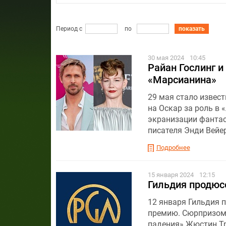
Период с
по
показать
30 мая 2024
10:45
Райан Гослинг и
«Марсианина»
29 мая стало извес
на Оскар за роль в 
экранизации фантаст
писателя Энди Вейер
Подробнее
15 января 2024
12:15
Гильдия продюс
12 января Гильдия 
премию. Сюрпризом 
падения» Жюстин Тр