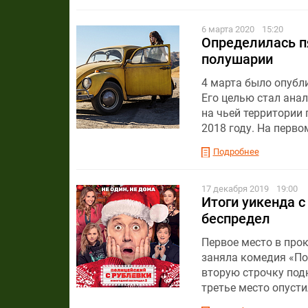
6 марта 2020
15:20
Определилась п
полушарии
4 марта было опубл
Его целью стал ана
на чьей территории
2018 году. На перво
Подробнее
17 декабря 2019
19:00
Итоги уикенда с
беспредел
Первое место в прок
заняла комедия «Пол
вторую строчку под
третье место опуст