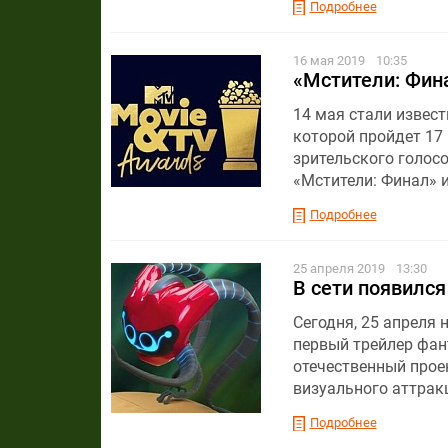
Подробнее
16 мая 2019
10:35
«Мстители: Фин
14 мая стали извес
которой пройдет 17
зрительского голос
«Мстители: Финал» и
Подробнее
25 апреля 2019
13:30
В сети появилс
Сегодня, 25 апреля
первый трейлер фан
отечественный прое
визуального аттрак
Подробнее