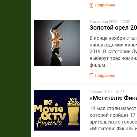
Подробнее
3 декабря 2019
12:30
Золотой орел 20
В конце ноября ста
киноакадемии кинем
2019. В категории 
выберут трех номин
фильм.
Подробнее
16 мая 2019
10:35
«Мстители: Фин
14 мая стали извес
которой пройдет 17
зрительского голос
«Мстители: Финал» и