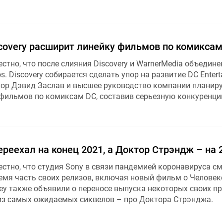
scovery расширит линейку фильмов по комикса
естно, что после слияния Discovery и WarnerMedia объедин
s. Discovery собирается сделать упор на развитие DC Entert
ор Дэвид Заслав и высшее руководство компании планир
фильмов по комиксам DC, составив серьезную конкуренцию
реехал на конец 2021, а Доктор Стрэндж – на 
естно, что студия Sony в связи пандемией коронавируса с
емя часть своих релизов, включая новый фильм о Человек
sney также объявили о переносе выпуска некоторых своих пр
 из самых ожидаемых сиквелов – про Доктора Стрэнджа.