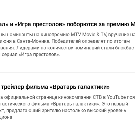
ал» и «Игра престолов» поборются за премию 
тны номинанты на кинопремию MTV Movie & TV, вручение н
 июня в Санта-Монике. Победителей определят по итогам
ования. Лидерами по количеству номинаций стали блокбас
 сериал «Игра престолов».
я трейлер фильма «Вратарь галактики»
 на официальной странице кинокомпании СТВ в YouTube по
тастического фильма «Вратарь галактики». Это первый
кт, предлагающий зрителю настолько высокий уровень
циона.