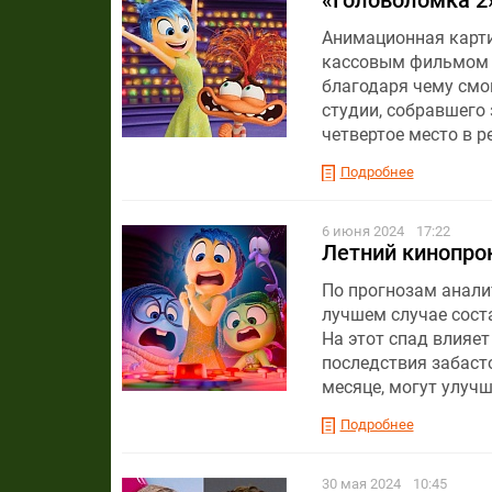
«Головоломка 2
Анимационная карти
кассовым фильмом ст
благодаря чему смо
студии, собравшего 
четвертое место в 
Подробнее
6 июня 2024
17:22
Летний кинопро
По прогнозам анали
лучшем случае соста
На этот спад влияет
последствия забасто
месяце, могут улуч
Подробнее
30 мая 2024
10:45