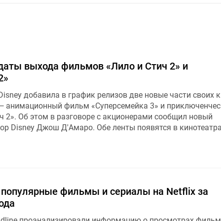
даты выхода фильмов «Лило и Стич 2» и
2»
Disney добавила в график релизов две новые части своих 
— анимационный фильм «Суперсемейка 3» и приключенче
ч 2». Об этом в разговоре с акционерами сообщил новый
ор Disney Джош Д'Амаро. Обе ленты появятся в кинотеатр
популярные фильмы и сериалы на Netflix за
ода
dline проанализировали информацию о просмотрах фильм