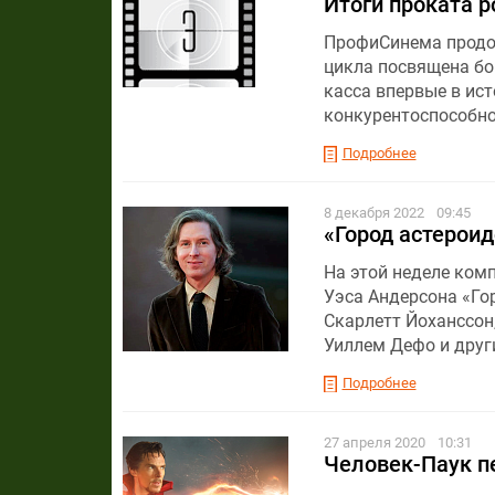
Итоги проката р
ПрофиСинема продол
цикла посвящена бок
касса впервые в ист
конкурентоспособно
Подробнее
8 декабря 2022
09:45
«Город астероид
На этой неделе комп
Уэса Андерсона «Го
Скарлетт Йоханссон,
Уиллем Дефо и други
Подробнее
27 апреля 2020
10:31
Человек-Паук пе