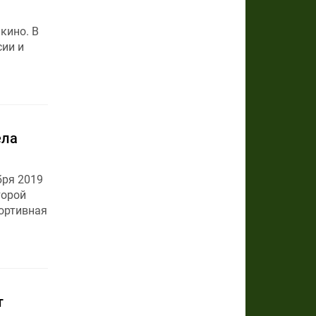
кино. В
сии и
ела
бря 2019
торой
ортивная
т