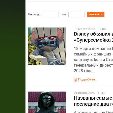
Период с
по
показать
19 марта 2026
12:05
Disney объявил 
«Суперсемейка 
18 марта компания 
семейных франшиз 
картину «Лило и Сти
генеральный директ
2028 года.
Подробнее
24 июля 2025
11:47
Названы самые 
последние два г
Авторы издания Dea