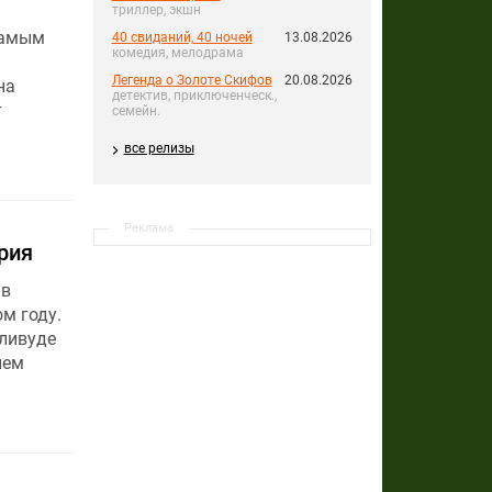
триллер, экшн
самым
40 свиданий, 40 ночей
13.08.2026
комедия, мелодрама
Легенда о Золоте Скифов
20.08.2026
на
детектив, приключенческ.,
т
семейн.
все релизы
Реклама
рия
 в
м году.
лливуде
нем