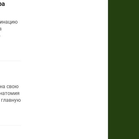
ра
минацию
в
»
на свою
Анатомия
 главную