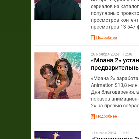
сериалов из каталог
популярных проектов
просмотров контента
просмотров 13 547 
Подробнее
28 ноября 2024
12:38
«Моана 2» устан
предварительны
«Моана 2» заработа
Animation $13,8 млн
Дня благодарения, 
показов анимационн
2» на превью собрал
Подробнее
11 июля 2024
11:12