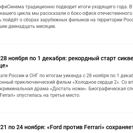
офиСинема традиционно подводит итоги уходящего года. В
нашего цикла мы рассказали о бокс-офисе отечественного 
ь пойдёт о сборах зарубежных фильмов на территории Рос
шие двенадцать месяцев.
 28 ноября по 1 декабря: рекордный старт сикв
це»
ате России и СНГ по итогам уикенда с 28 ноября по 1 дека
онный приключенческий фильм «Холодное сердце 2». Со в
 криминальная драма «Достать ножи». Биографическая сп
errari» опустилась на третье место.
21 по 24 ноября: «Ford против Ferrari» сохраняе