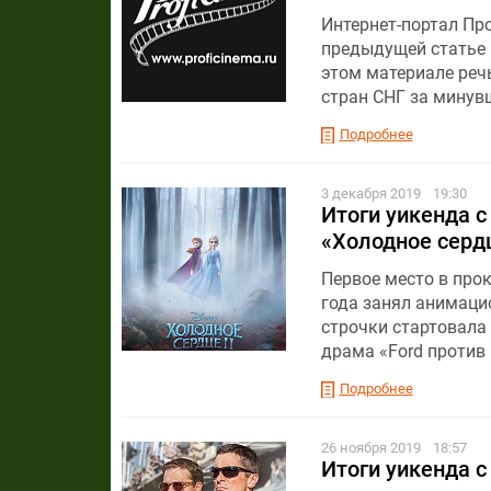
Интернет-портал Пр
предыдущей статье 
этом материале реч
стран СНГ за минув
Подробнее
3 декабря 2019
19:30
Итоги уикенда с
«Холодное серд
Первое место в прок
года занял анимаци
строчки стартовала
драма «Ford против F
Подробнее
26 ноября 2019
18:57
Итоги уикенда с 