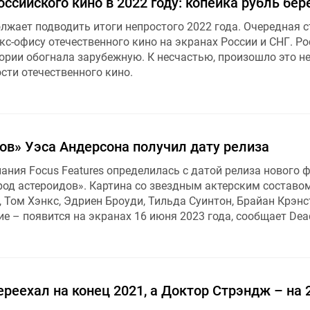
оссийского кино в 2022 году: копейка рубль бе
жает подводить итоги непростого 2022 года. Очередная с
с-офису отечественного кино на экранах России и СНГ. Р
ории обогнала зарубежную. К несчастью, произошло это не
сти отечественного кино.
ов» Уэса Андерсона получил дату релиза
ания Focus Features определилась с датой релиза нового 
род астероидов». Картина со звездным актерским составо
 Том Хэнкс, Эдриен Броуди, Тильда Суинтон, Брайан Крэнс
е – появится на экранах 16 июня 2023 года, сообщает Dead
реехал на конец 2021, а Доктор Стрэндж – на 