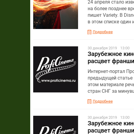
24 апреля стало изв
на более позднее вр
пишет Variety. В Di
в этом списке один
Подробнее
30 декабря 2019
13:00
Зарубежное кино
расцвет франши
Интернет-портал Пр
предыдущей статье 
этом материале реч
стран СНГ за минув
Подробнее
30 декабря 2019
13:00
Зарубежное кино
расцвет франши