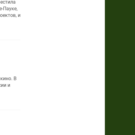
местила
е-Пауке,
оектов, и
кино. В
сии и