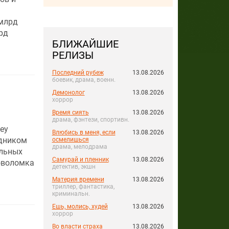
 млрд
рд
БЛИЖАЙШИЕ
РЕЛИЗЫ
Последний рубеж
13.08.2026
боевик, драма, военн.
Демонолог
13.08.2026
хоррор
Время сиять
13.08.2026
драма, фэнтези, спортивн.
ey
Влюбись в меня, если
13.08.2026
здником
осмелишься
драма, мелодрама
ельных
Самурай и пленник
13.08.2026
оволомка
детектив, экшн
Материя времени
13.08.2026
триллер, фантастика,
криминальн.
Ешь, молись, худей
13.08.2026
хоррор
Во власти страха
13.08.2026