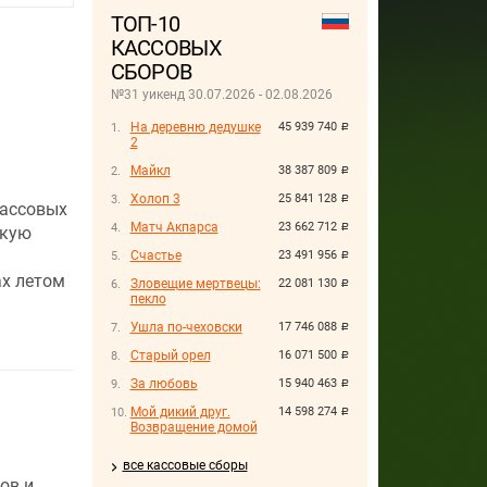
ТОП-10
КАССОВЫХ
СБОРОВ
№31 уикенд 30.07.2026 - 02.08.2026
На деревню дедушке
45 939 740
руб.
2
Майкл
38 387 809
руб.
Холоп 3
25 841 128
руб.
кассовых
Матч Акпарса
23 662 712
руб.
скую
Счастье
23 491 956
руб.
ах летом
Зловещие мертвецы:
22 081 130
руб.
пекло
Ушла по-чеховски
17 746 088
руб.
Старый орел
16 071 500
руб.
За любовь
15 940 463
руб.
Мой дикий друг.
14 598 274
руб.
Возвращение домой
все кассовые сборы
ов и