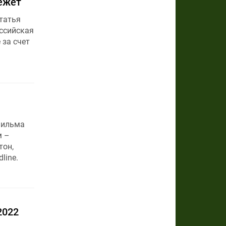
режет
татья
оссийская
 за счет
фильма
м –
тон,
line.
2022