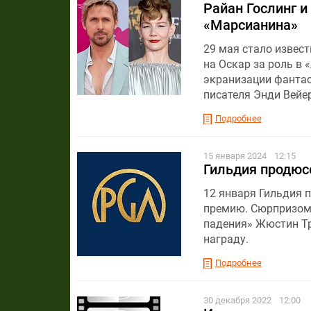
Райан Гослинг и
«Марсианина»
29 мая стало извес
на Оскар за роль в 
экранизации фантаст
писателя Энди Вейер
Подробнее
15 января 2024
12:15
Гильдия продюс
12 января Гильдия 
премию. Сюрпризом 
падения» Жюстин Тр
награду.
Подробнее
30 декабря 2022
12:00