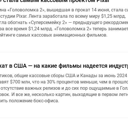
» стала самым кассовым проектом Pixar
на «Головоломка 2», вышедшая в прокат 14 июня, стала 
удии Pixar. Лента заработала по всему миру $1,25 млрд,
гла обогнать «Суперсемейку 2» — предыдущего рекордсме
за все время $1,24 млрд. «Головоломка 2» теперь занимае
рейтинге самых кассовых анимационных фильмов.
кат в США — на какие фильмы надеется индуст
тиков, общие кассовые сборы США и Канады за июнь 2024
вят $700 млн, что на 30% процентов меньше, чем в прошло
 отсутствие важных релизов и до сих пор ощущаемые в Го
вок. И все же, несколько картин, выходящие в первом лет
шить положение бокс-офиса.