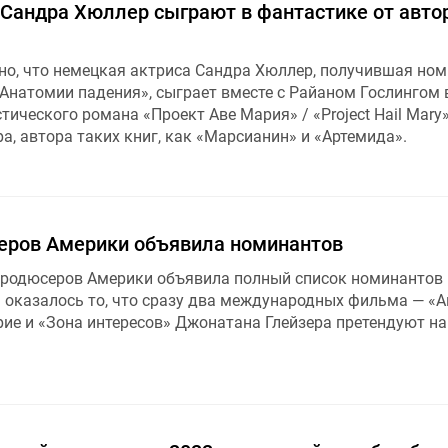
 Сандра Хюллер сыграют в фантастике от авто
тно, что немецкая актриса Сандра Хюллер, получившая но
«Анатомии падения», сыграет вместе с Райаном Гослингом 
ического романа «Проект Аве Мария» / «Project Hail Mary
а, автора таких книг, как «Марсианин» и «Артемида».
еров Америки объявила номинантов
продюсеров Америки объявила полный список номинантов 
оказалось то, что сразу два международных фильма — «
ие и «Зона интересов» Джонатана Глейзера претендуют на