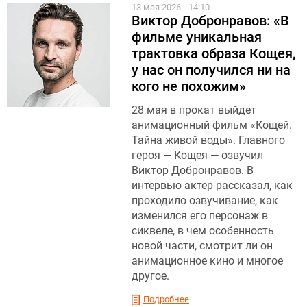
13 мая 2026
14:10
Виктор Добронравов: «В
фильме уникальная
трактовка образа Кощея,
у нас он получился ни на
кого не похожим»
28 мая в прокат выйдет
анимационный фильм «Кощей.
Тайна живой воды». Главного
героя — Кощея — озвучил
Виктор Добронравов. В
интервью актер рассказал, как
проходило озвучивание, как
изменился его персонаж в
сиквеле, в чем особенность
новой части, смотрит ли он
анимационное кино и многое
другое.
Подробнее