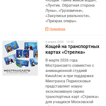
«Кощей. Тайна живой воды»,
«Лунтик. Обратная сторона
Луны», «Грузовички»,
«Закулисье реальности»,
«Призрак оперы».
Подробнее
6 марта 2026
14:30
Кощей на транспортных
картах «Стрелка»
В марте 2026 года
Мострансавто совместно с
анимационной студией
КиноАтис и при поддержке
Минтранса Подмосковья
представляет новую
эксклюзивную серию
транспортных карт «Стрелка»
для учащихся Московской