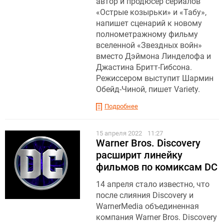
автор и продюсер сериалов
«Острые козырьки» и «Табу»,
напишет сценарий к новому
полнометражному фильму
вселенной «Звездных войн»
вместо Дэймона Линделофа и
Джастина Бритт-Гибсона.
Режиссером выступит Шармин
Обейд-Чиной, пишет Variety.
Подробнее
15 апреля 2022
11:27
Warner Bros. Discovery
расширит линейку
фильмов по комиксам DC
14 апреля стало известно, что
после слияния Discovery и
WarnerMedia объединенная
компания Warner Bros. Discovery