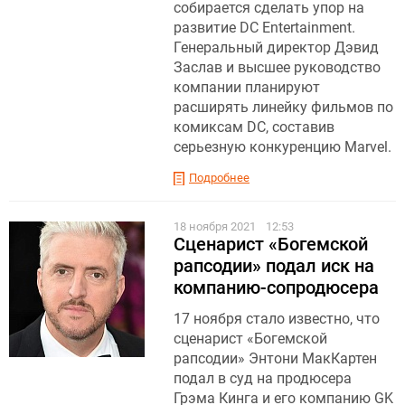
собирается сделать упор на
развитие DC Entertainment.
Генеральный директор Дэвид
Заслав и высшее руководство
компании планируют
расширять линейку фильмов по
комиксам DC, составив
серьезную конкуренцию Marvel.
Подробнее
18 ноября 2021
12:53
Сценарист «Богемской
рапсодии» подал иск на
компанию-сопродюсера
17 ноября стало известно, что
сценарист «Богемской
рапсодии» Энтони МакКартен
подал в суд на продюсера
Грэма Кинга и его компанию GK