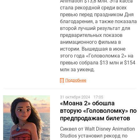
Animation $13,8 млн. Эта касса
стала рекордной среди всех
превью перед праздником Дня
благодарения, а также показала
второй лучший результат для
предварительных показов
анимационного фильма в
истории. Вышедшая в июне
этого года «Головоломка 2» на
превью собрала $13 млн и $154
млн за уикенд.
Подробнее
31 октября 2024
17:05
«Моана 2» обошла
вторую «Головоломку» по
предпродажам билетов
Сиквел от Walt Disney Animation
Studios установил рекорд по